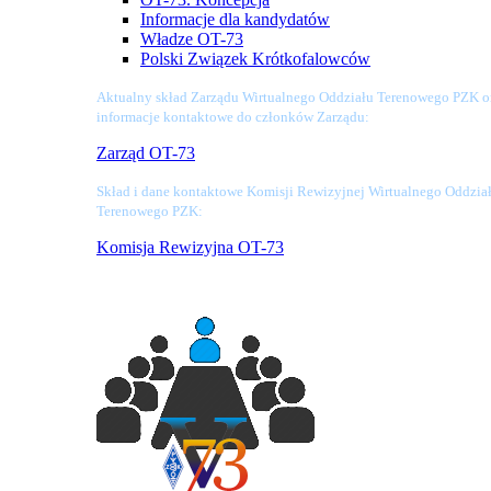
Informacje dla kandydatów
Władze OT-73
Polski Związek Krótkofalowców
Aktualny skład Zarządu Wirtualnego Oddziału Terenowego PZK o
informacje kontaktowe do członków Zarządu:
Zarząd OT-73
Skład i dane kontaktowe Komisji Rewizyjnej Wirtualnego Oddzia
Terenowego PZK:
Komisja Rewizyjna OT-73