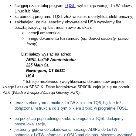
ściągnij i zainstaluj program
TQSL
, wybierając wersję dla Windows,
Linux lub Mac,
z
a pomocą programu TQSL złóż wniosek o certyfikat elektroniczny,
z
akładając, że nie jesteśmy obywatelami USA wysyłamy list
pocztą tradycyjną. List musi zawierać skan:
licencji amatorskiej,
innego dokumentu tożsamość (
np. dowód osobisty, prawo
jazdy
),
List należy wysłać na adres:
ARRL LoTW Administrator
225 Main St.
Newington, CT 06111
USA
* Istnieje możliwość zweryfikowania dokumentów poprzez
kolegę Leszka SP6CIK. Dane kontaktowe SP6CIK zajdują się na portalu
PZK (
Władze Związku/Zarząd Główny PZK
).
teraz czekamy na e-maila z LoTW z plikiem TQ6, będzie też
dołączona instrukcja co z tym plikiem zrobić w programie TQSL,
po przejściu poprzedniego kroku w programie TQSL dodajemy
naszą lokalizację,
jesteśmy gotowi do załadowania naszego ADIF'a do LoTW i
pobrania z LoTW informacji z QSL'kami dla nas. Możemy wykonać