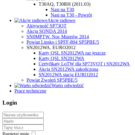
T30AQ, T30RH (2011.03)
Nasi na T30
Nasi na T30 - Powrót
Akcje radiowe
Aktywność SP73OT
Akcja SONDA 2014
SN0MPTW. Noc Muzeów 2014
Powiat Lipsko i SPFF-804 SP5PBE/5
SN2012WA. EURO2012
Karty QSL SN2012WA raz jeszcze
Karty QSL SN2012WA
Certyfikaty LoTW dla SP73VOT i SN2012WA
Akcja SN2012WA zakończona
SN2012WA stacja EURO2012
Powiat Zwoleń SP5PBE/5
Warto odwiedzić
Prace techniczne
Login
Pamiętaj mnie