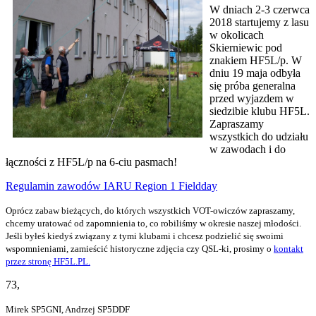
W dniach 2-3 czerwca
2018 startujemy z lasu
w okolicach
Skierniewic pod
znakiem HF5L/p. W
dniu 19 maja odbyła
się próba generalna
przed wyjazdem w
siedzibie klubu HF5L.
Zapraszamy
wszystkich do udziału
w zawodach i do
łączności z HF5L/p na 6-ciu pasmach!
Regulamin zawodów IARU Region 1 Fieldday
Oprócz zabaw bieżących, do których wszystkich VOT-owiczów zapraszamy,
chcemy uratować od zapomnienia to, co robiliśmy w okresie naszej młodości.
Jeśli byłeś kiedyś związany z tymi klubami i chcesz podzielić się swoimi
wspomnieniami, zamieścić historyczne zdjęcia czy QSL-ki, prosimy o
kontakt
przez stronę HF5L.PL.
73,
Mirek SP5GNI, Andrzej SP5DDF