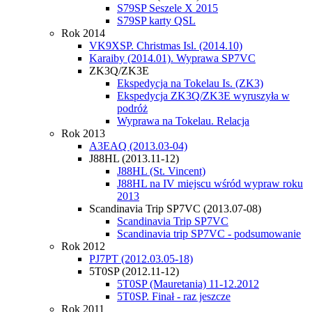
S79SP Seszele X 2015
S79SP karty QSL
Rok 2014
VK9XSP. Christmas Isl. (2014.10)
Karaiby (2014.01). Wyprawa SP7VC
ZK3Q/ZK3E
Ekspedycja na Tokelau Is. (ZK3)
Ekspedycja ZK3Q/ZK3E wyruszyła w
podróż
Wyprawa na Tokelau. Relacja
Rok 2013
A3EAQ (2013.03-04)
J88HL (2013.11-12)
J88HL (St. Vincent)
J88HL na IV miejscu wśród wypraw roku
2013
Scandinavia Trip SP7VC (2013.07-08)
Scandinavia Trip SP7VC
Scandinavia trip SP7VC - podsumowanie
Rok 2012
PJ7PT (2012.03.05-18)
5T0SP (2012.11-12)
5T0SP (Mauretania) 11-12.2012
5T0SP. Finał - raz jeszcze
Rok 2011