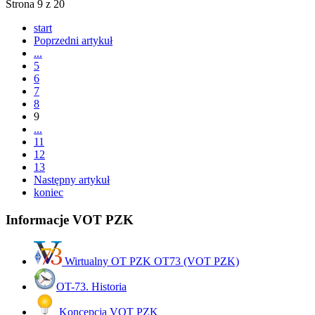
Strona 9 z 20
start
Poprzedni artykuł
...
5
6
7
8
9
...
11
12
13
Następny artykuł
koniec
Informacje VOT PZK
Wirtualny OT PZK OT73 (VOT PZK)
OT-73. Historia
Koncepcja VOT PZK