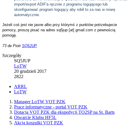
import/export ADIF'a ręcznie z programu logującego lub
skonfigurować program logujący aby robił to za nas w miarę
automatycznie.
Jeżeli coś jest nie jasne albo przy którymś z punktów potrzebujecie
pomocy, proszę pisać na adres sq5jup [at] gmail.com z pewnością
pomogę.
73 de Piotr
SQ5JUP
,
Szczegóły
SQ5JUP
LoTW
20 grudzień 2017
2822
ARRL
LoTW
Manager LoTW VOT PZK
Prace informatyczne - portal VOT PZK
Dotacja VOT PZK dla ekspedycji TO2SP na St. Barts
Otwarcie Klubu HF5L
Akcja koszulki VOT PZK