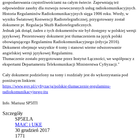
gospodarowania częstotliwościami na całym świecie. Zapewniają też
odpowiednie zasoby dla rozwoju nowoczesnych usług radiokomunikacyjnych.
Historia Regulaminów Radiokomunikacyjnych sięga 1906 roku. Wtedy, w
wyniku Światowej Konwencji Radiotelegraficznej, przygotowany został
dokument pt. Regulacja Służb Radiotelegraficznych.
Jednak jak dotąd, żaden z tych dokumentów nie był dostępny w polskiej wersji
językowej. Prezentowany dokument jest tłumaczeniem na język polski
obowiązującego Regulaminu Radiokomunikacyjnego (edycja 2016).
Dokument obejmuje wszystkie 4 tomy i stanowi wierne odwzorowanie
angielskiej wersji językowej Regulaminu.
Tłumaczenie zostało przygotowane przez Instytut Łączności, we współpracy z
ekspertami Departamentu Telekomunikacji Ministerstwa Cyfryzacji."
Cały dokument podzielony na tomy i rozdziały jest do wykorzystania pod
poniższym linkiem:
https://www.gov.pl/cyfryzacja/polskie-tlumaczenie-regulaminu-
radiokomunikacyjnego-itu
Info. Mariusz SP5ITI
Szczegóły
SP5ELA
MAiC i UKE
30 grudzień 2017
1771