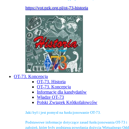
https://vot.pzk.org.pl/ot-73-historia
OT-73. Koncepcja
OT-73. Historia
OT-73. Koncepcja
Informacje dla kandydatów
Władze OT-73
Polski Związek Krótkofalowców
Jaki był i jest pomysł na funkcjonowanie OT-73.
Podstawowe informacje dotyczące zasad funkcjonowania OT-73 i
założeń, które były podstawą powołania dożycia Wirtualnego Odd