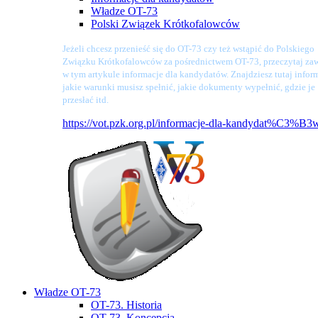
Władze OT-73
Polski Związek Krótkofalowców
Jeżeli chcesz przenieść się do OT-73 czy też wstąpić do Polskiego
Związku Krótkofalowców za pośrednictwem OT-73, przeczytaj zaw
w tym artykule informacje dla kandydatów. Znajdziesz tutaj infor
jakie warunki musisz spełnić, jakie dokumenty wypełnić, gdzie je
przesłać itd.
https://vot.pzk.org.pl/informacje-dla-kandydat%C3%B3
Władze OT-73
OT-73. Historia
OT-73. Koncepcja