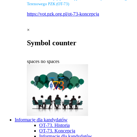
Terenowego PZK (OT-73)
https://vot.pzk.org.pl/ot-73-koncepcja
×
Symbol counter
spaces
no spaces
Informacje dla kandydatów
OT-73. Historia
OT-73. Koncepcja
Informacje dla kandydatów