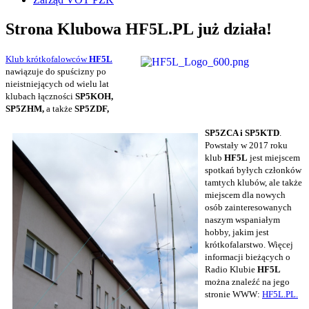
Strona Klubowa HF5L.PL już działa!
Klub krótkofalowców
HF5L
nawiązuje do spuścizny po
nieistniejących od wielu lat
klubach łączności
SP5KOH,
SP5ZHM,
a także
SP5ZDF,
SP5ZCA i SP5KTD
.
Powstały w 2017 roku
klub
HF5L
jest miejscem
spotkań byłych członków
tamtych klubów, ale także
miejscem dla nowych
osób zainteresowanych
naszym wspaniałym
hobby, jakim jest
krótkofalarstwo. Więcej
informacji bieżących o
Radio Klubie
HF5L
można znaleźć na jego
stronie WWW:
HF5L.PL.