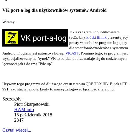
VK port-a-log dla użytkowników systemów Android
Witamy
Jakiś czas temu opublikowałem
(SQ5JUP),
krótki filmik
prezentujący
prosty w obsłudze program logujący
dla smartfonów/tabletów z systemem
Android. Program jest autorstwa kolegi
VK3ZPF
. Pomimo tego, że program jest
wyspecjalizowany na "rynek" VK to bardzo dobrze nadaje się do codziennych
łączności jak i do tzw. "Pile up".
Używam tego programu od dłuższego czasu z moim QRP TRX HB1B, jak i FT-
991 jako stacja remote, kiedy to muszę zalogować łączność z telefonu.
Szczegóły
Piotr Skarpetowski
HAM info
15 październik 2018
2347
Czytaj więcej...