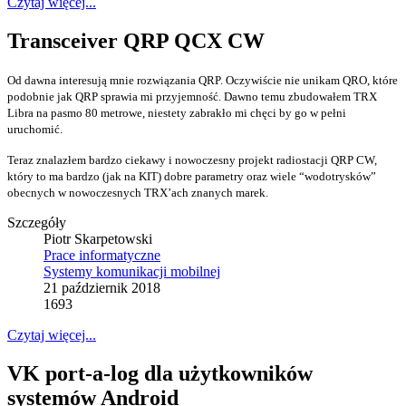
Czytaj więcej...
Transceiver QRP QCX CW
Od dawna interesują mnie rozwiązania QRP. Oczywiście nie unikam QRO, które
podobnie jak QRP sprawia mi przyjemność. Dawno temu zbudowałem TRX
Libra na pasmo 80 metrowe, niestety zabrakło mi chęci by go w pełni
uruchomić.
Teraz znalazłem bardzo ciekawy i nowoczesny projekt radiostacji QRP CW,
który to ma bardzo (jak na KIT) dobre parametry oraz wiele “wodotrysków”
obecnych w nowoczesnych TRX’ach znanych marek.
Szczegóły
Piotr Skarpetowski
Prace informatyczne
Systemy komunikacji mobilnej
21 październik 2018
1693
Czytaj więcej...
VK port-a-log dla użytkowników
systemów Android