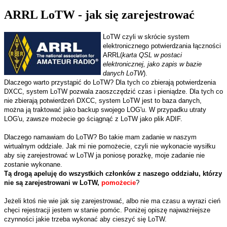
ARRL LoTW - jak się zarejestrować
LoTW czyli w skrócie system
elektronicznego potwierdzania łączności
ARRL
(
karta QSL w postaci
elektronicznej, jako zapis w bazie
danych LoTW
).
Dlaczego warto przystąpić do LoTW?
Dla tych co zbierają potwierdzenia
DXCC, system LoTW pozwala zaoszczędzić czas i pieniądze.
Dla tych co
nie zbierają potwierdzeń DXCC, system LoTW jest to baza danych,
można ją traktować jako backup swojego LOG'u. W przypadku utraty
LOG'u, zawsze możecie go ściągnąć z LoTW jako plik ADIF.
Dlaczego namawiam do LoTW? Bo takie mam zadanie w naszym
wirtualnym oddziale. Jak mi nie pomożecie, czyli nie wykonacie wysiłku
aby się zarejestrować w LoTW ja poniosę porażkę, moje zadanie nie
zostanie wykonane.
Tą drogą apeluję do wszystkich członków
z naszego oddziału
, którzy
nie są zarejestrowani w LoTW,
pomożecie
?
Jeżeli ktoś nie wie jak się zarejestrować, albo nie ma czasu a wyrazi cień
chęci rejestracji jestem w stanie pomóc. Poniżej opiszę najważniejsze
czynności jakie trzeba wykonać aby cieszyć się LoTW.