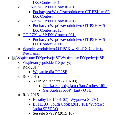
DX Contest 2014
OT PZK w SP DX Contest 2013
Puchary za Wspólzawodnictwo OT PZK w SP
DX Contest
OT PZK w SP DX Contest 2012
Puchar za Współzawodnictwo OT PZK w SP
DX Contest 2012
OT PZK w SP DX Contest 2011
Puchar za Współzawodnictwo OT PZK w SP
DX Contest 2011
Współzawodnictwo OT PZK w SP-DX Contest -
Regulamin
Wspieramy DXpedycje SP
Wspieramy polskie DXpedycje
Rok 2017
Wsparcie dla TO2SP
Rok 2016
5J0P San Andres (2016.03)
Polska ekspedycja na San Andres 5J0P
San Andres 5J0P - karty QSL
Rok 2015
Karaiby (2015.01-02). Wyprawa SP7VC
E51EAQ. South Cook (2015.10). Wyprawa
Jacka SP5EAQ
Seszele S79SP (2015.10)