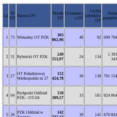
Liczba
Nr
Wynik
Uczestnicy
Sum
Lp
Nazwa OT
członków
OT
OT
z OT
punktó
OT
365
1
73
Wirtualny OT PZK
48
92
699 70
062,96
249
1 39
2
31
Rybnicki OT PZK
24
134
553,97
34
OT Południowej
152
3
27
30
138
701 15
Wielkopolski nr 27
424,78
Bydgoski Oddział
150
4
04
33
181
824 86
PZK - OT-04
389,57
PZK Oddział w
142
5
26
30
141
670 84
Toruniu
732,13