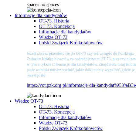
spaces
no spaces
Informacje dla kandydatów
OT-73. Historia
OT-73. Koncepcja
Informacje dla kandydatów
Władze OT-73
Polski Związek Krótkofalowców
Jeżeli chcesz przenieść się do OT-73 czy też wstąpić do Polskiego
Związku Krótkofalowców za pośrednictwem OT-73, przeczytaj zaw
w tym artykule informacje dla kandydatów. Znajdziesz tutaj infor
jakie warunki musisz spełnić, jakie dokumenty wypełnić, gdzie je
przesłać itd.
https://vot.pzk.org.pl/informacje-dla-kandydat%C3%B3
Władze OT-73
OT-73. Historia
OT-73. Koncepcja
Informacje dla kandydatów
Władze OT-73
Polski Związek Krótkofalowców