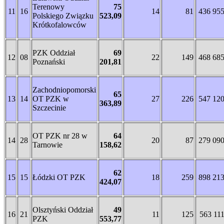
Terenowy
75
11
16
14
81
436 95
Polskiego Związku
523,09
Krótkofalowców
PZK Oddział
69
12
08
22
149
468 68
Poznański
201,81
Zachodniopomorski
65
13
14
OT PZK w
27
226
547 12
363,89
Szczecinie
OT PZK nr 28 w
64
14
28
20
87
279 09
Tarnowie
158,62
62
15
15
Łódzki OT PZK
18
259
898 21
424,07
Olsztyński Oddział
49
16
21
11
125
563 11
PZK
553,77