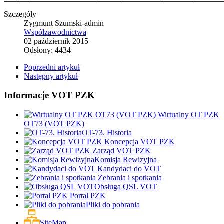
Szczegóły
Zygmunt Szumski-admin
Współzawodnictwa
02 październik 2015
Odsłony: 4434
Poprzedni artykuł
Następny artykuł
Informacje VOT PZK
Wirtualny OT PZK
OT73 (VOT PZK)
OT-73. Historia
Koncepcja VOT PZK
Zarząd VOT PZK
Komisja Rewizyjna
Kandydaci do VOT
Zebrania i spotkania
Obsługa QSL VOT
Portal PZK
Pliki do pobrania
SiteMap