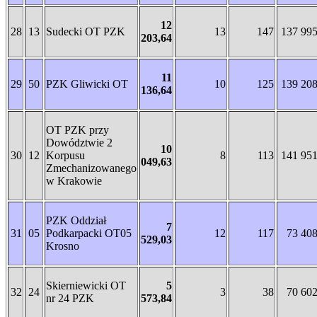
12
28
13
Sudecki OT PZK
13
147
137 99
203,64
11
29
50
PZK Gliwicki OT
10
125
139 20
136,64
OT PZK przy
Dowództwie 2
10
30
12
Korpusu
8
113
141 95
049,63
Zmechanizowanego
w Krakowie
PZK Oddział
7
31
05
Podkarpacki OT05
12
117
73 40
529,03
Krosno
Skierniewicki OT
5
32
24
3
38
70 60
nr 24 PZK
573,84