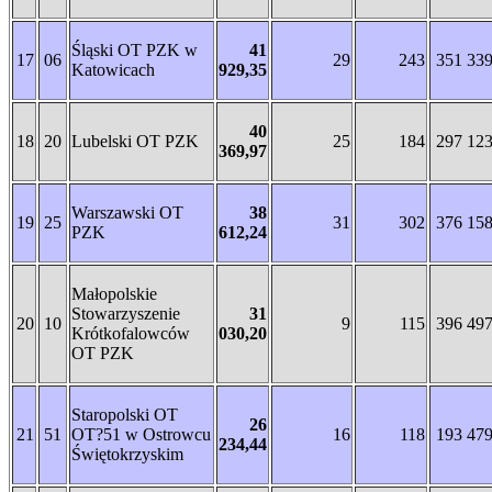
Śląski OT PZK w
41
17
06
29
243
351 33
Katowicach
929,35
40
18
20
Lubelski OT PZK
25
184
297 12
369,97
Warszawski OT
38
19
25
31
302
376 15
PZK
612,24
Małopolskie
Stowarzyszenie
31
20
10
9
115
396 49
Krótkofalowców
030,20
OT PZK
Staropolski OT
26
21
51
OT?51 w Ostrowcu
16
118
193 47
234,44
Świętokrzyskim