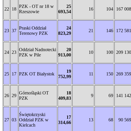
PZK - OT nr 18 w
25
22
18
16
104
167 00
Rzeszowie
693,54
Praski Oddział
24
23
37
21
146
172 58
Terenowy PZK
823,29
Oddział Nadnotecki
20
24
23
10
100
209 13
PZK w Pile
913,00
19
25
17
PZK OT Białystok
11
150
269 35
752,99
Górnośląski OT
18
26
29
9
69
141 14
PZK
409,83
Świętokrzyski
17
27
03
Oddział PZK w
13
68
90 56
314,66
Kielcach