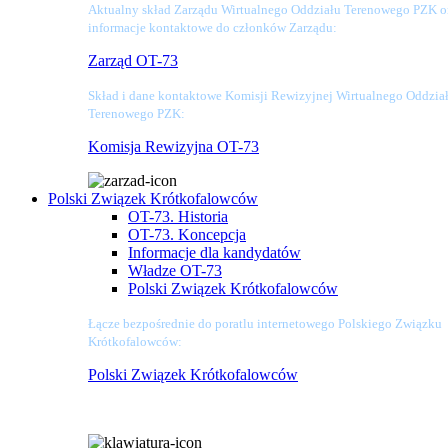
Aktualny skład Zarządu Wirtualnego Oddziału Terenowego PZK o
informacje kontaktowe do członków Zarządu:
Zarząd OT-73
Skład i dane kontaktowe Komisji Rewizyjnej Wirtualnego Oddzia
Terenowego PZK:
Komisja Rewizyjna OT-73
Polski Związek Krótkofalowców
OT-73. Historia
OT-73. Koncepcja
Informacje dla kandydatów
Władze OT-73
Polski Związek Krótkofalowców
Łącze bezpośrednie do poratlu internetowego Polskiego Związku
Krótkofalowców:
Polski Związek Krótkofalowców