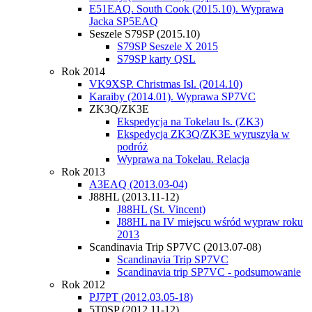
E51EAQ. South Cook (2015.10). Wyprawa
Jacka SP5EAQ
Seszele S79SP (2015.10)
S79SP Seszele X 2015
S79SP karty QSL
Rok 2014
VK9XSP. Christmas Isl. (2014.10)
Karaiby (2014.01). Wyprawa SP7VC
ZK3Q/ZK3E
Ekspedycja na Tokelau Is. (ZK3)
Ekspedycja ZK3Q/ZK3E wyruszyła w
podróż
Wyprawa na Tokelau. Relacja
Rok 2013
A3EAQ (2013.03-04)
J88HL (2013.11-12)
J88HL (St. Vincent)
J88HL na IV miejscu wśród wypraw roku
2013
Scandinavia Trip SP7VC (2013.07-08)
Scandinavia Trip SP7VC
Scandinavia trip SP7VC - podsumowanie
Rok 2012
PJ7PT (2012.03.05-18)
5T0SP (2012.11-12)