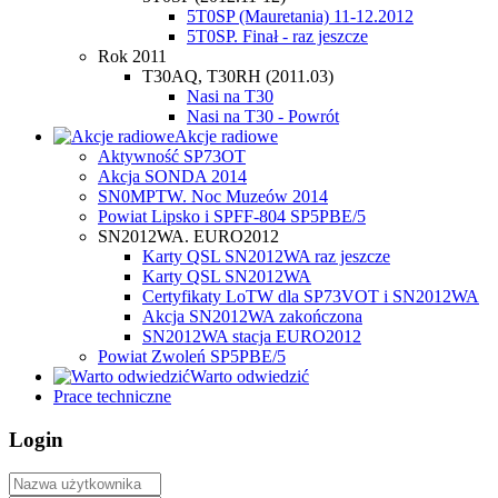
5T0SP (Mauretania) 11-12.2012
5T0SP. Finał - raz jeszcze
Rok 2011
T30AQ, T30RH (2011.03)
Nasi na T30
Nasi na T30 - Powrót
Akcje radiowe
Aktywność SP73OT
Akcja SONDA 2014
SN0MPTW. Noc Muzeów 2014
Powiat Lipsko i SPFF-804 SP5PBE/5
SN2012WA. EURO2012
Karty QSL SN2012WA raz jeszcze
Karty QSL SN2012WA
Certyfikaty LoTW dla SP73VOT i SN2012WA
Akcja SN2012WA zakończona
SN2012WA stacja EURO2012
Powiat Zwoleń SP5PBE/5
Warto odwiedzić
Prace techniczne
Login