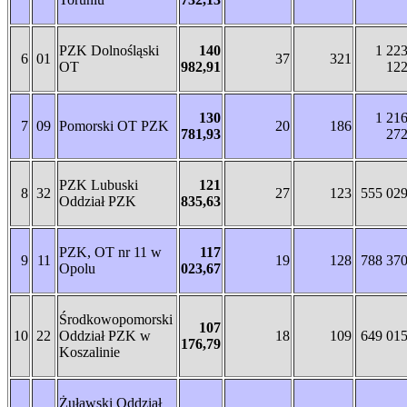
PZK Dolnośląski
140
1 22
6
01
37
321
OT
982,91
12
130
1 21
7
09
Pomorski OT PZK
20
186
781,93
27
PZK Lubuski
121
8
32
27
123
555 02
Oddział PZK
835,63
PZK, OT nr 11 w
117
9
11
19
128
788 37
Opolu
023,67
Środkowopomorski
107
10
22
Oddział PZK w
18
109
649 01
176,79
Koszalinie
Żuławski Oddział