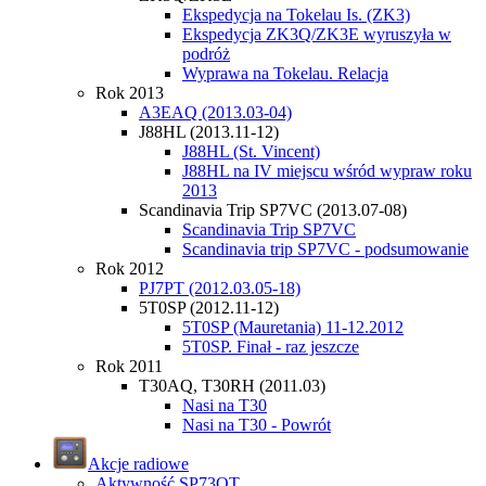
Ekspedycja na Tokelau Is. (ZK3)
Ekspedycja ZK3Q/ZK3E wyruszyła w
podróż
Wyprawa na Tokelau. Relacja
Rok 2013
A3EAQ (2013.03-04)
J88HL (2013.11-12)
J88HL (St. Vincent)
J88HL na IV miejscu wśród wypraw roku
2013
Scandinavia Trip SP7VC (2013.07-08)
Scandinavia Trip SP7VC
Scandinavia trip SP7VC - podsumowanie
Rok 2012
PJ7PT (2012.03.05-18)
5T0SP (2012.11-12)
5T0SP (Mauretania) 11-12.2012
5T0SP. Finał - raz jeszcze
Rok 2011
T30AQ, T30RH (2011.03)
Nasi na T30
Nasi na T30 - Powrót
Akcje radiowe
Aktywność SP73OT