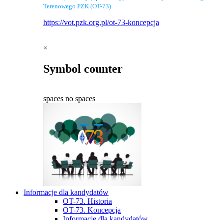
Terenowego PZK (OT-73)
https://vot.pzk.org.pl/ot-73-koncepcja
×
Symbol counter
spaces
no spaces
Informacje dla kandydatów
OT-73. Historia
OT-73. Koncepcja
Informacje dla kandydatów