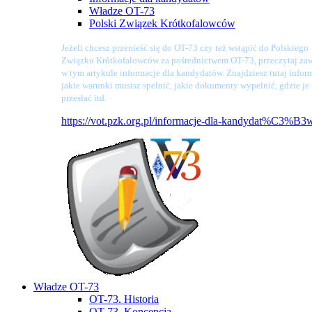
Władze OT-73
Polski Związek Krótkofalowców
Jeżeli chcesz przenieść się do OT-73 czy też wstąpić do Polskiego
Związku Krótkofalowców za pośrednictwem OT-73, przeczytaj zaw
w tym artykule informacje dla kandydatów. Znajdziesz tutaj infor
jakie warunki musisz spełnić, jakie dokumenty wypełnić, gdzie je
przesłać itd.
https://vot.pzk.org.pl/informacje-dla-kandydat%C3%B3
Władze OT-73
OT-73. Historia
OT-73. Koncepcja