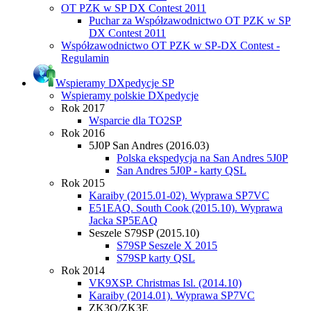
OT PZK w SP DX Contest 2011
Puchar za Współzawodnictwo OT PZK w SP
DX Contest 2011
Współzawodnictwo OT PZK w SP-DX Contest -
Regulamin
Wspieramy DXpedycje SP
Wspieramy polskie DXpedycje
Rok 2017
Wsparcie dla TO2SP
Rok 2016
5J0P San Andres (2016.03)
Polska ekspedycja na San Andres 5J0P
San Andres 5J0P - karty QSL
Rok 2015
Karaiby (2015.01-02). Wyprawa SP7VC
E51EAQ. South Cook (2015.10). Wyprawa
Jacka SP5EAQ
Seszele S79SP (2015.10)
S79SP Seszele X 2015
S79SP karty QSL
Rok 2014
VK9XSP. Christmas Isl. (2014.10)
Karaiby (2014.01). Wyprawa SP7VC
ZK3Q/ZK3E