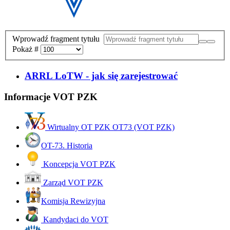
Wprowadź fragment tytułu
Pokaż #
ARRL LoTW - jak się zarejestrować
Informacje VOT PZK
Wirtualny OT PZK OT73 (VOT PZK)
OT-73. Historia
Koncepcja VOT PZK
Zarząd VOT PZK
Komisja Rewizyjna
Kandydaci do VOT