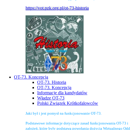
https://vot.pzk.org.pl/ot-73-historia
OT-73. Koncepcja
OT-73. Historia
OT-73. Koncepcja
Informacje dla kandydatów
Władze OT-73
Polski Związek Krótkofalowców
Jaki był i jest pomysł na funkcjonowanie OT-73.
Podstawowe informacje dotyczące zasad funkcjonowania OT-73 i
założeń, które były podstawą powołania dożycia Wirtualnego Odd