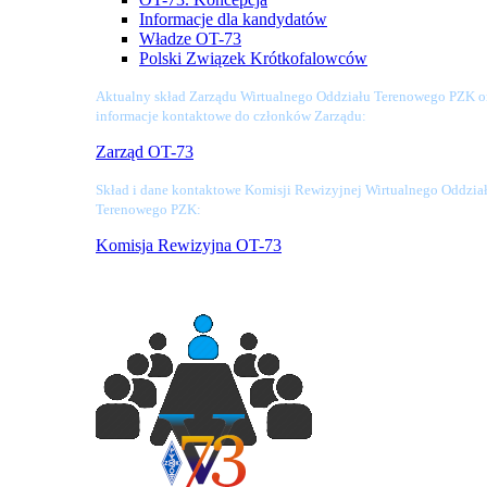
Informacje dla kandydatów
Władze OT-73
Polski Związek Krótkofalowców
Aktualny skład Zarządu Wirtualnego Oddziału Terenowego PZK o
informacje kontaktowe do członków Zarządu:
Zarząd OT-73
Skład i dane kontaktowe Komisji Rewizyjnej Wirtualnego Oddzia
Terenowego PZK:
Komisja Rewizyjna OT-73