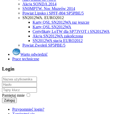
Akcja SONDA 2014
SN0MPTW. Noc Muzeów 2014
Powiat Lipsko i SPFF-804 SP5PBE/5
SN2012WA. EURO2012
Karty QSL SN2012WA raz jeszcze
Karty QSL SN2012WA
Certyfikaty LoTW dla SP73VOT i SN2012WA
Akcja SN2012WA zakończona
SN2012WA stacja EURO2012
Powiat Zwoleń SP5PBE/5
Warto odwiedzić
Prace techniczne
Login
Pamiętaj mnie
Zaloguj
Przypomnieć login?
Zarejestruj się