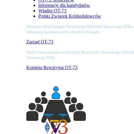
Informacje dla kandydatów
Władze OT-73
Polski Związek Krótkofalowców
Aktualny skład Zarządu Wirtualnego Oddziału Terenowego PZK o
informacje kontaktowe do członków Zarządu:
Zarząd OT-73
Skład i dane kontaktowe Komisji Rewizyjnej Wirtualnego Oddzia
Terenowego PZK:
Komisja Rewizyjna OT-73