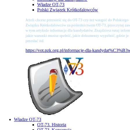
Władze OT-73
Polski Związek Krótkofalowców
Jeżeli chcesz przenieść się do OT-73 czy też wstąpić do Polskiego
Związku Krótkofalowców za pośrednictwem OT-73, przeczytaj zaw
w tym artykule informacje dla kandydatów. Znajdziesz tutaj infor
jakie warunki musisz spełnić, jakie dokumenty wypełnić, gdzie je
przesłać itd.
https://vot.pzk.org.pl/informacje-dla-kandydat%C3%B3
Władze OT-73
OT-73. Historia
OT-73. Koncepcja