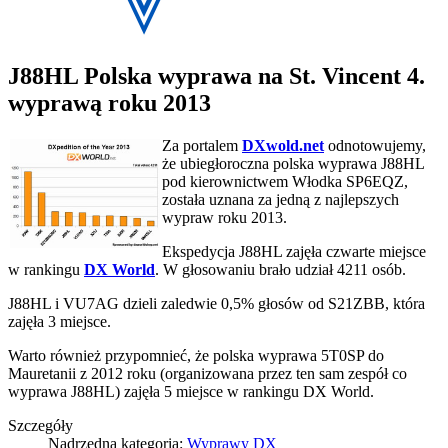
J88HL Polska wyprawa na St. Vincent 4.
wyprawą roku 2013
Za portalem
DXwold.net
odnotowujemy,
że ubiegłoroczna polska wyprawa J88HL
pod kierownictwem Włodka SP6EQZ,
została uznana za jedną z najlepszych
wypraw roku 2013.
Ekspedycja J88HL zajęła czwarte miejsce
w rankingu
DX World
. W głosowaniu brało udział 4211 osób.
J88HL i VU7AG dzieli zaledwie 0,5% głosów od S21ZBB, która
zajęła 3 miejsce.
Warto również przypomnieć, że polska wyprawa 5T0SP do
Mauretanii z 2012 roku (organizowana przez ten sam zespół co
wyprawa J88HL) zajęła 5 miejsce w rankingu DX World.
Szczegóły
Nadrzędna kategoria:
Wyprawy DX