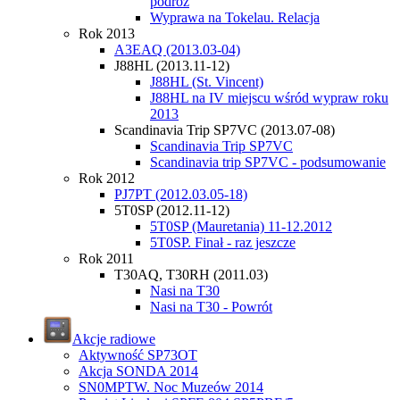
podróż
Wyprawa na Tokelau. Relacja
Rok 2013
A3EAQ (2013.03-04)
J88HL (2013.11-12)
J88HL (St. Vincent)
J88HL na IV miejscu wśród wypraw roku
2013
Scandinavia Trip SP7VC (2013.07-08)
Scandinavia Trip SP7VC
Scandinavia trip SP7VC - podsumowanie
Rok 2012
PJ7PT (2012.03.05-18)
5T0SP (2012.11-12)
5T0SP (Mauretania) 11-12.2012
5T0SP. Finał - raz jeszcze
Rok 2011
T30AQ, T30RH (2011.03)
Nasi na T30
Nasi na T30 - Powrót
Akcje radiowe
Aktywność SP73OT
Akcja SONDA 2014
SN0MPTW. Noc Muzeów 2014