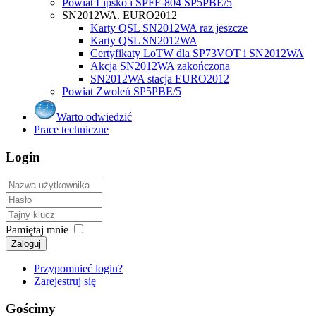
Powiat Lipsko i SPFF-804 SP5PBE/5
SN2012WA. EURO2012
Karty QSL SN2012WA raz jeszcze
Karty QSL SN2012WA
Certyfikaty LoTW dla SP73VOT i SN2012WA
Akcja SN2012WA zakończona
SN2012WA stacja EURO2012
Powiat Zwoleń SP5PBE/5
Warto odwiedzić
Prace techniczne
Login
Pamiętaj mnie
Zaloguj
Przypomnieć login?
Zarejestruj się
Gościmy