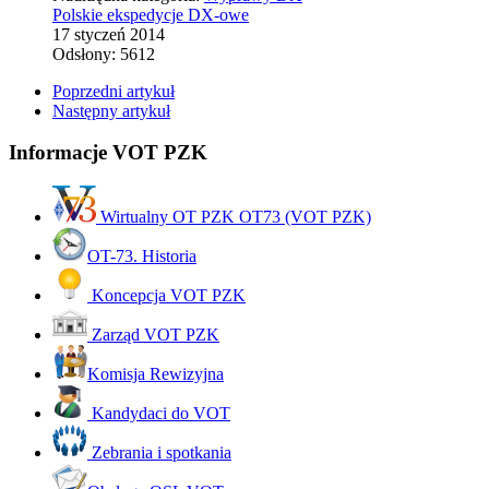
Polskie ekspedycje DX-owe
17 styczeń 2014
Odsłony: 5612
Poprzedni artykuł
Następny artykuł
Informacje VOT PZK
Wirtualny OT PZK OT73 (VOT PZK)
OT-73. Historia
Koncepcja VOT PZK
Zarząd VOT PZK
Komisja Rewizyjna
Kandydaci do VOT
Zebrania i spotkania