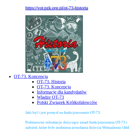
https://vot.pzk.org.pl/ot-73-historia
OT-73. Koncepcja
OT-73. Historia
OT-73. Koncepcja
Informacje dla kandydatów
Władze OT-73
Polski Związek Krótkofalowców
Jaki był i jest pomysł na funkcjonowanie OT-73.
Podstawowe informacje dotyczące zasad funkcjonowania OT-73 i
założeń, które były podstawą powołania dożycia Wirtualnego Odd