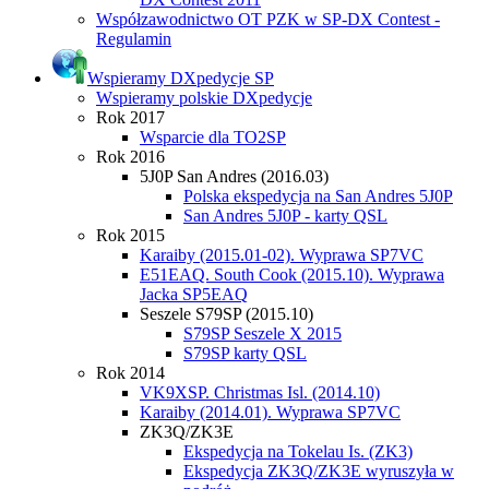
Współzawodnictwo OT PZK w SP-DX Contest -
Regulamin
Wspieramy DXpedycje SP
Wspieramy polskie DXpedycje
Rok 2017
Wsparcie dla TO2SP
Rok 2016
5J0P San Andres (2016.03)
Polska ekspedycja na San Andres 5J0P
San Andres 5J0P - karty QSL
Rok 2015
Karaiby (2015.01-02). Wyprawa SP7VC
E51EAQ. South Cook (2015.10). Wyprawa
Jacka SP5EAQ
Seszele S79SP (2015.10)
S79SP Seszele X 2015
S79SP karty QSL
Rok 2014
VK9XSP. Christmas Isl. (2014.10)
Karaiby (2014.01). Wyprawa SP7VC
ZK3Q/ZK3E
Ekspedycja na Tokelau Is. (ZK3)
Ekspedycja ZK3Q/ZK3E wyruszyła w