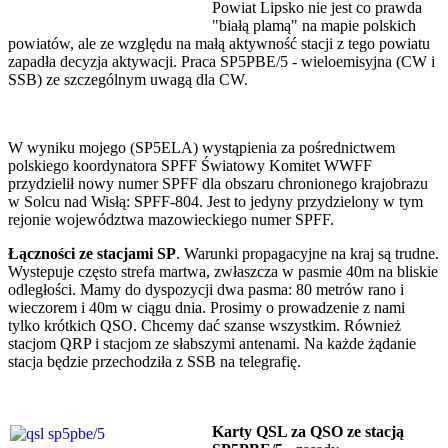
Powiat Lipsko nie jest co prawda
"białą plamą" na mapie polskich
powiatów, ale ze względu na małą aktywność stacji z tego powiatu
zapadła decyzja aktywacji. Praca SP5PBE/5 - wieloemisyjna (CW i
SSB) ze szczególnym uwagą dla CW.
W wyniku mojego (SP5ELA) wystąpienia za pośrednictwem
polskiego koordynatora SPFF Światowy Komitet WWFF
przydzielił nowy numer SPFF dla obszaru chronionego krajobrazu
w Solcu nad Wisłą: SPFF-804. Jest to jedyny przydzielony w tym
rejonie województwa mazowieckiego numer SPFF.
Łączności ze stacjami SP
. Warunki propagacyjne na kraj są trudne.
Wystepuje często strefa martwa, zwłaszcza w pasmie 40m na bliskie
odległości. Mamy do dyspozycji dwa pasma: 80 metrów rano i
wieczorem i 40m w ciągu dnia. Prosimy o prowadzenie z nami
tylko krótkich QSO. Chcemy dać szanse wszystkim. Również
stacjom QRP i stacjom ze słabszymi antenami. Na każde żądanie
stacja będzie przechodziła z SSB na telegrafię.
Karty QSL za QSO ze stacją