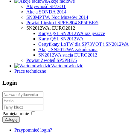
Akcje radiowe
Aktywność SP73OT
Akcja SONDA 2014
SN0MPTW. Noc Muzeów 2014
Powiat Lipsko i SPFF-804 SP5PBE/5
SN2012WA. EURO2012
Karty QSL SN2012WA raz jeszcze
Karty QSL SN2012WA
Certyfikaty LoTW dla SP73VOT i SN2012WA
Akcja SN2012WA zakończona
SN2012WA stacja EURO2012
Powiat Zwoleń SP5PBE/5
Warto odwiedzić
Prace techniczne
Login
Pamiętaj mnie
Zaloguj
Przypomnieć login?