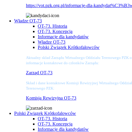
https://vot.pzk.org.pl/informacje-dla-kandydat%C3%B3
Władze OT-73
OT-73. Historia
OT-73. Koncepcja
Informacje dla kandydatów
Władze OT-73
Polski Związek Krótkofalowców
Aktualny skład Zarządu Wirtualnego Oddziału Terenowego PZK o
informacje kontaktowe do członków Zarządu:
Zarząd OT-73
Skład i dane kontaktowe Komisji Rewizyjnej Wirtualnego Oddzia
Terenowego PZK:
Komisja Rewizyjna OT-73
Polski Związek Krótkofalowców
OT-73. Historia
OT-73. Koncepcja
Informacje dla kandydatów