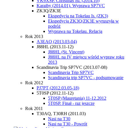
VK9XSP. Christmas Isl. (2014.10)
Karaiby (2014.01). Wyprawa SP7VC
ZK3Q/ZK3E
Ekspedycja na Tokelau Is. (ZK3)
Ekspedycja ZK3Q/ZK3E wyruszyła w
podróż
Wyprawa na Tokelau. Relacja
Rok 2013
A3EAQ (2013.03-04)
J88HL (2013.11-12)
J88HL (St. Vincent)
J88HL na IV miejscu wśród wypraw roku
2013
Scandinavia Trip SP7VC (2013.07-08)
Scandinavia Trip SP7VC
Scandinavia trip SP7VC - podsumowanie
Rok 2012
PJ7PT (2012.03.05-18)
5T0SP (2012.11-12)
5T0SP (Mauretania) 11-12.2012
5T0SP. Finał - raz jeszcze
Rok 2011
T30AQ, T30RH (2011.03)
Nasi na T30
Nasi na T30 - Powrót