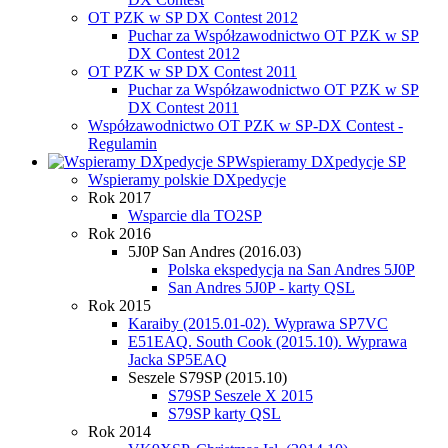
OT PZK w SP DX Contest 2012
Puchar za Współzawodnictwo OT PZK w SP
DX Contest 2012
OT PZK w SP DX Contest 2011
Puchar za Współzawodnictwo OT PZK w SP
DX Contest 2011
Współzawodnictwo OT PZK w SP-DX Contest -
Regulamin
Wspieramy DXpedycje SP
Wspieramy polskie DXpedycje
Rok 2017
Wsparcie dla TO2SP
Rok 2016
5J0P San Andres (2016.03)
Polska ekspedycja na San Andres 5J0P
San Andres 5J0P - karty QSL
Rok 2015
Karaiby (2015.01-02). Wyprawa SP7VC
E51EAQ. South Cook (2015.10). Wyprawa
Jacka SP5EAQ
Seszele S79SP (2015.10)
S79SP Seszele X 2015
S79SP karty QSL
Rok 2014