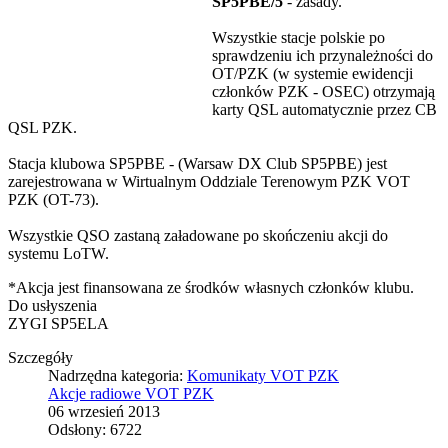
SP5PBE/5
- zasady.
Wszystkie stacje polskie po
sprawdzeniu ich przynależności do
OT/PZK (w systemie ewidencji
członków PZK - OSEC) otrzymają
karty QSL automatycznie przez CB
QSL PZK.
Stacja klubowa SP5PBE - (Warsaw DX Club SP5PBE) jest
zarejestrowana w Wirtualnym Oddziale Terenowym PZK VOT
PZK (OT-73).
Wszystkie QSO zastaną załadowane po skończeniu akcji do
systemu LoTW.
*Akcja jest finansowana ze środków własnych członków klubu.
Do usłyszenia
ZYGI SP5ELA
Szczegóły
Nadrzędna kategoria:
Komunikaty VOT PZK
Akcje radiowe VOT PZK
06 wrzesień 2013
Odsłony: 6722