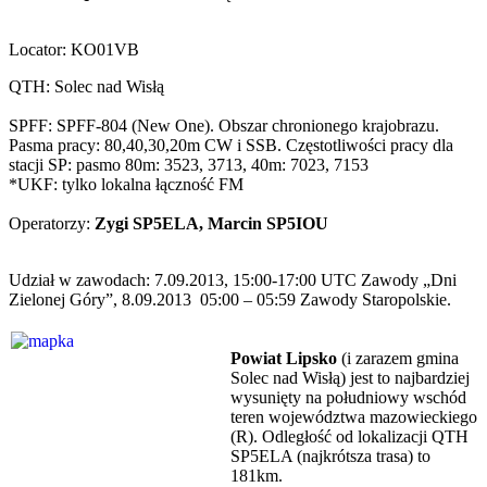
Locator: KO01VB
QTH: Solec nad Wisłą
SPFF: SPFF-804 (New One). Obszar chronionego krajobrazu.
Pasma pracy: 80,40,30,20m CW i SSB. Częstotliwości pracy dla
stacji SP: pasmo 80m: 3523, 3713, 40m: 7023, 7153
*UKF: tylko lokalna łączność FM
Operatorzy:
Zygi SP5ELA, Marcin SP5IOU
Udział w zawodach: 7.09.2013, 15:00-17:00 UTC Zawody „Dni
Zielonej Góry”, 8.09.2013 05:00 – 05:59 Zawody Staropolskie.
Powiat Lipsko
(i zarazem gmina
Solec nad Wisłą) jest to najbardziej
wysunięty na południowy wschód
teren województwa mazowieckiego
(R). Odległość od lokalizacji QTH
SP5ELA (najkrótsza trasa) to
181km.