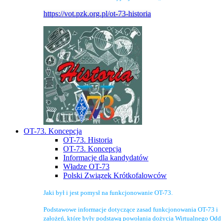
https://vot.pzk.org.pl/ot-73-historia
OT-73. Koncepcja
OT-73. Historia
OT-73. Koncepcja
Informacje dla kandydatów
Władze OT-73
Polski Związek Krótkofalowców
Jaki był i jest pomysł na funkcjonowanie OT-73.
Podstawowe informacje dotyczące zasad funkcjonowania OT-73 i
założeń, które były podstawą powołania dożycia Wirtualnego Odd