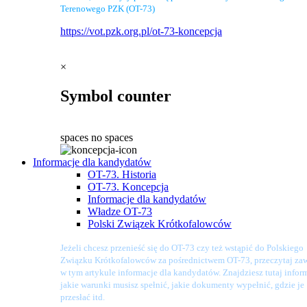
Terenowego PZK (OT-73)
https://vot.pzk.org.pl/ot-73-koncepcja
×
Symbol counter
spaces
no spaces
Informacje dla kandydatów
OT-73. Historia
OT-73. Koncepcja
Informacje dla kandydatów
Władze OT-73
Polski Związek Krótkofalowców
Jeżeli chcesz przenieść się do OT-73 czy też wstąpić do Polskiego
Związku Krótkofalowców za pośrednictwem OT-73, przeczytaj zaw
w tym artykule informacje dla kandydatów. Znajdziesz tutaj infor
jakie warunki musisz spełnić, jakie dokumenty wypełnić, gdzie je
przesłać itd.