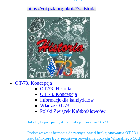
https://vot.pzk.org.pl/ot-73-historia
OT-73. Koncepcja
OT-73. Historia
OT-73. Koncepcja
Informacje dla kandydatów
Władze OT-73
Polski Związek Krótkofalowców
Jaki był i jest pomysł na funkcjonowanie OT-73.
Podstawowe informacje dotyczące zasad funkcjonowania OT-73 i
założeń, które były podstawą powołania dożycia Wirtualnego Odd