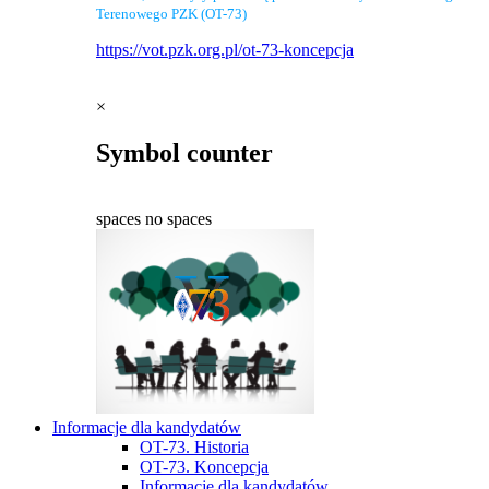
Terenowego PZK (OT-73)
https://vot.pzk.org.pl/ot-73-koncepcja
×
Symbol counter
spaces
no spaces
Informacje dla kandydatów
OT-73. Historia
OT-73. Koncepcja
Informacje dla kandydatów