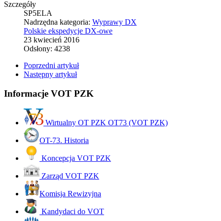
Szczegóły
SP5ELA
Nadrzędna kategoria:
Wyprawy DX
Polskie ekspedycje DX-owe
23 kwiecień 2016
Odsłony: 4238
Poprzedni artykuł
Następny artykuł
Informacje VOT PZK
Wirtualny OT PZK OT73 (VOT PZK)
OT-73. Historia
Koncepcja VOT PZK
Zarząd VOT PZK
Komisja Rewizyjna
Kandydaci do VOT