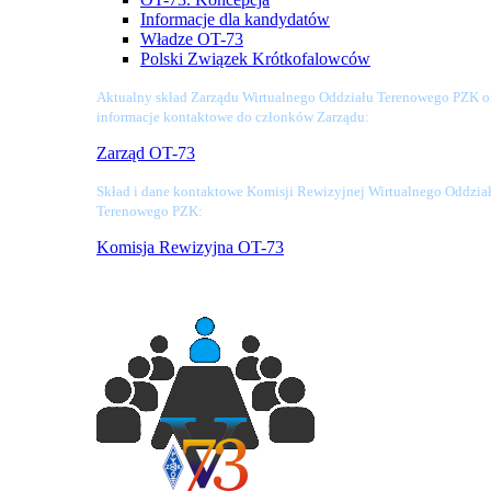
Informacje dla kandydatów
Władze OT-73
Polski Związek Krótkofalowców
Aktualny skład Zarządu Wirtualnego Oddziału Terenowego PZK o
informacje kontaktowe do członków Zarządu:
Zarząd OT-73
Skład i dane kontaktowe Komisji Rewizyjnej Wirtualnego Oddzia
Terenowego PZK:
Komisja Rewizyjna OT-73