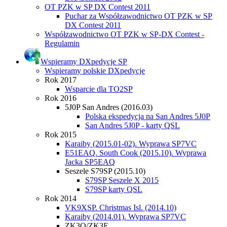
OT PZK w SP DX Contest 2011
Puchar za Współzawodnictwo OT PZK w SP
DX Contest 2011
Współzawodnictwo OT PZK w SP-DX Contest -
Regulamin
Wspieramy DXpedycje SP
Wspieramy polskie DXpedycje
Rok 2017
Wsparcie dla TO2SP
Rok 2016
5J0P San Andres (2016.03)
Polska ekspedycja na San Andres 5J0P
San Andres 5J0P - karty QSL
Rok 2015
Karaiby (2015.01-02). Wyprawa SP7VC
E51EAQ. South Cook (2015.10). Wyprawa
Jacka SP5EAQ
Seszele S79SP (2015.10)
S79SP Seszele X 2015
S79SP karty QSL
Rok 2014
VK9XSP. Christmas Isl. (2014.10)
Karaiby (2014.01). Wyprawa SP7VC
ZK3Q/ZK3E