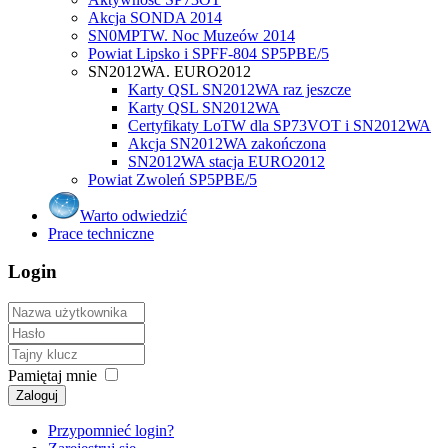
Akcja SONDA 2014
SN0MPTW. Noc Muzeów 2014
Powiat Lipsko i SPFF-804 SP5PBE/5
SN2012WA. EURO2012
Karty QSL SN2012WA raz jeszcze
Karty QSL SN2012WA
Certyfikaty LoTW dla SP73VOT i SN2012WA
Akcja SN2012WA zakończona
SN2012WA stacja EURO2012
Powiat Zwoleń SP5PBE/5
Warto odwiedzić
Prace techniczne
Login
Pamiętaj mnie
Zaloguj
Przypomnieć login?