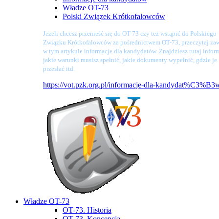
Władze OT-73
Polski Związek Krótkofalowców
Jeżeli chcesz przenieść się do OT-73 czy też wstąpić do Polskiego
Związku Krótkofalowców za pośrednictwem OT-73, przeczytaj zaw
w tym artykule informacje dla kandydatów. Znajdziesz tutaj infor
jakie warunki musisz spełnić, jakie dokumenty wypełnić, gdzie je
przesłać itd.
https://vot.pzk.org.pl/informacje-dla-kandydat%C3%B3
Władze OT-73
OT-73. Historia
OT-73. Koncepcja