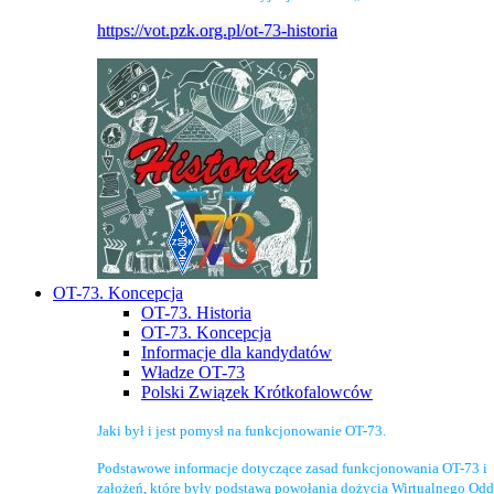
https://vot.pzk.org.pl/ot-73-historia
OT-73. Koncepcja
OT-73. Historia
OT-73. Koncepcja
Informacje dla kandydatów
Władze OT-73
Polski Związek Krótkofalowców
Jaki był i jest pomysł na funkcjonowanie OT-73.
Podstawowe informacje dotyczące zasad funkcjonowania OT-73 i
założeń, które były podstawą powołania dożycia Wirtualnego Odd