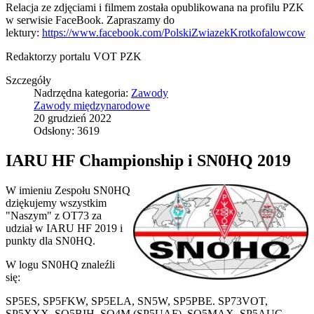
Relacja ze zdjęciami i filmem została opublikowana na profilu PZK
w serwisie FaceBook. Zapraszamy do
lektury:
https://www.facebook.com/PolskiZwiazekKrotkofalowcow
Redaktorzy portalu VOT PZK
Szczegóły
Nadrzędna kategoria:
Zawody
Zawody międzynarodowe
20 grudzień 2022
Odsłony: 3619
IARU HF Championship i SN0HQ 2019
W imieniu Zespołu SN0HQ
dziękujemy wszystkim
"Naszym" z OT73 za
udział w IARU HF 2019 i
punkty dla SN0HQ.
W logu SN0HQ znaleźli
się:
SP5ES, SP5FKW, SP5ELA, SN5W, SP5PBE. SP73VOT,
SP5XXX, SQ5BIH, SO4M (SP5UAF), SO5MAX, SP5AUC,