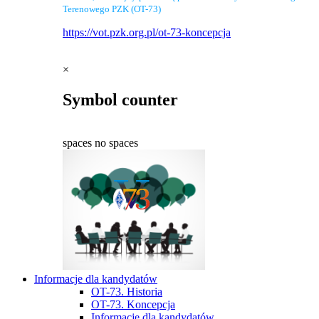
Terenowego PZK (OT-73)
https://vot.pzk.org.pl/ot-73-koncepcja
×
Symbol counter
spaces
no spaces
Informacje dla kandydatów
OT-73. Historia
OT-73. Koncepcja
Informacje dla kandydatów