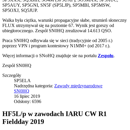
SP5AUY, SP5GNI, SN5F (SP5LJP), SP5MBI, SP5MSW,
SP5OXJ, SQ5JUP.
Walka była ciężka, warunki propagacyjne słabe, strumień słoneczny
FLUX utrzymywał się na poziomie 67. Wynik jest gorszy od
ubiegłorocznego. Zespół SN0HQ zrealizował 14.613 QSO.
Praca SN0HQ odbywała się w sieci (tradycyjnie od 2005 r.)
poprzez VPN i program kontestowy N1MM+ (od 2017 r.).
Więcej informacji o SNoHQ znajduje sie na portalu
Zespołu
.
Zespół SN0HQ
Szczegóły
SP5ELA
Nadrzędna kategoria:
Zawody międzynarodowe
SN0HQ
16 lipiec 2019
Odsłony: 6596
HF5L/p w zawodach IARU CW R1
Fieldday 2019