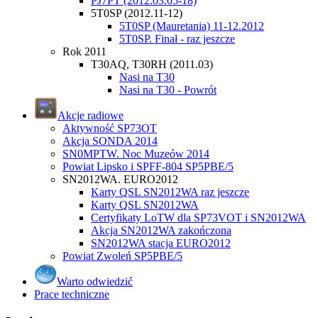
PJ7PT (2012.03.05-18)
5T0SP (2012.11-12)
5T0SP (Mauretania) 11-12.2012
5T0SP. Finał - raz jeszcze
Rok 2011
T30AQ, T30RH (2011.03)
Nasi na T30
Nasi na T30 - Powrót
Akcje radiowe
Aktywność SP73OT
Akcja SONDA 2014
SN0MPTW. Noc Muzeów 2014
Powiat Lipsko i SPFF-804 SP5PBE/5
SN2012WA. EURO2012
Karty QSL SN2012WA raz jeszcze
Karty QSL SN2012WA
Certyfikaty LoTW dla SP73VOT i SN2012WA
Akcja SN2012WA zakończona
SN2012WA stacja EURO2012
Powiat Zwoleń SP5PBE/5
Warto odwiedzić
Prace techniczne