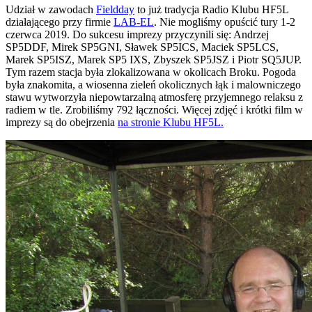
Udział w zawodach
Fieldday
to już tradycja Radio Klubu HF5L
działającego przy firmie
LAB-EL
. Nie mogliśmy opuścić tury 1-2
czerwca 2019. Do sukcesu imprezy przyczynili się: Andrzej
SP5DDF, Mirek SP5GNI, Sławek SP5ICS, Maciek SP5LCS,
Marek SP5ISZ, Marek SP5 IXS, Zbyszek SP5JSZ i Piotr SQ5JUP.
Tym razem stacja była zlokalizowana w okolicach Broku. Pogoda
była znakomita, a wiosenna zieleń okolicznych łąk i malowniczego
stawu wytworzyła niepowtarzalną atmosferę przyjemnego relaksu z
radiem w tle. Zrobiliśmy 792 łączności. Więcej zdjęć i krótki film w
imprezy są do obejrzenia
na stronie Klubu HF5L.