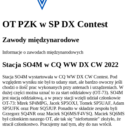
OT PZK w SP DX Contest
Zawody międzynarodowe
Informacje o zawodach międzynarodowych
Stacja SO4M w CQ WW DX CW 2022
Stacja SO4M wystartowała w CQ WW DX CW Contest. Pod
względem wyniku nie był to udany start, ale bardzo owocny jeśli
chodzi o ilość prac wykonanych przy antenach i urządzeniach. W
dużej części można uznać to za start oddziałowy (OT-73). SO4M
jest stacją oddziałową, a w pracy stacji wzięli udział członkowie
OT-73: Mirek SP4MPG, Jacek SP5OXJ, Tomek SP5UAF, Adam
SP5UFK oraz Piotr SQ5JUP. Ponadto w składzie zespołu byli
Grzegorz SQ4NR oraz Maciek SQ6MS/F4VSQ. Maciek SQ6MS
był członkiem naszego OT, ale tak się "niefortunnie" złożyło, że
stracił członkostwo. Pracujemy nad tym, aby do nas wrócił.