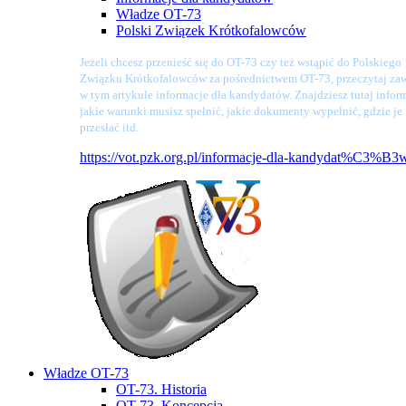
Władze OT-73
Polski Związek Krótkofalowców
Jeżeli chcesz przenieść się do OT-73 czy też wstąpić do Polskiego
Związku Krótkofalowców za pośrednictwem OT-73, przeczytaj zaw
w tym artykule informacje dla kandydatów. Znajdziesz tutaj infor
jakie warunki musisz spełnić, jakie dokumenty wypełnić, gdzie je
przesłać itd.
https://vot.pzk.org.pl/informacje-dla-kandydat%C3%B3
Władze OT-73
OT-73. Historia
OT-73. Koncepcja