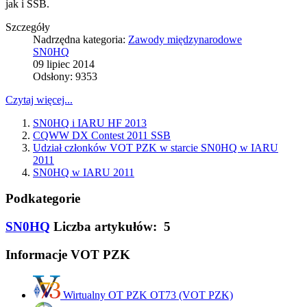
jak i SSB.
Szczegóły
Nadrzędna kategoria:
Zawody międzynarodowe
SN0HQ
09 lipiec 2014
Odsłony: 9353
Czytaj więcej...
SN0HQ i IARU HF 2013
CQWW DX Contest 2011 SSB
Udział członków VOT PZK w starcie SN0HQ w IARU
2011
SN0HQ w IARU 2011
Podkategorie
SN0HQ
Liczba artykułów: 5
Informacje VOT PZK
Wirtualny OT PZK OT73 (VOT PZK)