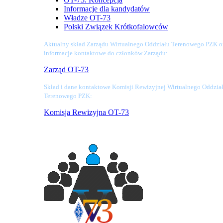
Informacje dla kandydatów
Władze OT-73
Polski Związek Krótkofalowców
Aktualny skład Zarządu Wirtualnego Oddziału Terenowego PZK o
informacje kontaktowe do członków Zarządu:
Zarząd OT-73
Skład i dane kontaktowe Komisji Rewizyjnej Wirtualnego Oddzia
Terenowego PZK:
Komisja Rewizyjna OT-73