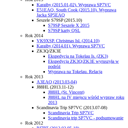
Karaiby (2015.01-02). Wyprawa SP7VC
E51EAQ. South Cook (2015.10). Wyprawa
Jacka SP5EAQ
Seszele S79SP (2015.10)
S79SP Seszele X 2015
S79SP karty QSL
Rok 2014
VK9XSP. Christmas Isl. (2014.10)
Karaiby (2014.01). Wyprawa SP7VC
ZK3Q/ZK3E
Ekspedycja na Tokelau Is. (ZK3)
Ekspedycja ZK3Q/ZK3E wyruszyła w
podróż
Wyprawa na Tokelau. Relacja
Rok 2013
A3EAQ (2013.03-04)
J88HL (2013.11-12)
J88HL (St. Vincent)
J88HL na IV miejscu wśród wypraw roku
2013
Scandinavia Trip SP7VC (2013.07-08)
Scandinavia Trip SP7VC
Scandinavia trip SP7VC - podsumowanie
Rok 2012