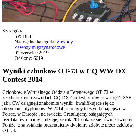
Szczegóły
SP5DDF
Nadrzędna kategoria:
Zawody
Zawody międzynarodowe
07 czerwiec 2019
Odsłony: 6619
Wyniki członków OT-73 w CQ WW DX
Contest 2014
Członkowie Wirtualnego Oddziału Terenowego OT-73 w
zeszłorocznych zawodach CQ DX Contest, zarówno w częśći SSB
jak i CW osiągnęli znakomite wyniki, kwalifikujące się do
otrzymania dyplomów. W 2014 roku były to wyniki najlepsze w
Polsce, w Europie i na świecie. Gratulujemy osiągniętych
rezulatatów i mamy nadzieję, że rok 2015 okaże się równie owocny.
Poniżej z satysfakcją prezentujemy dyplomy zdobyte przez człoków
OT-73.