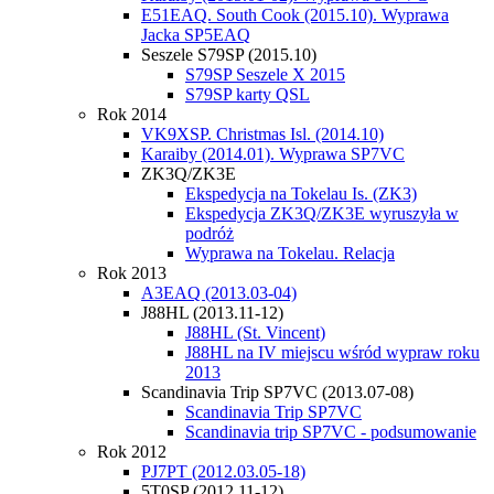
E51EAQ. South Cook (2015.10). Wyprawa
Jacka SP5EAQ
Seszele S79SP (2015.10)
S79SP Seszele X 2015
S79SP karty QSL
Rok 2014
VK9XSP. Christmas Isl. (2014.10)
Karaiby (2014.01). Wyprawa SP7VC
ZK3Q/ZK3E
Ekspedycja na Tokelau Is. (ZK3)
Ekspedycja ZK3Q/ZK3E wyruszyła w
podróż
Wyprawa na Tokelau. Relacja
Rok 2013
A3EAQ (2013.03-04)
J88HL (2013.11-12)
J88HL (St. Vincent)
J88HL na IV miejscu wśród wypraw roku
2013
Scandinavia Trip SP7VC (2013.07-08)
Scandinavia Trip SP7VC
Scandinavia trip SP7VC - podsumowanie
Rok 2012
PJ7PT (2012.03.05-18)
5T0SP (2012.11-12)