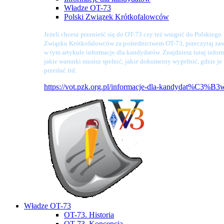
Władze OT-73
Polski Związek Krótkofalowców
Jeżeli chcesz przenieść się do OT-73 czy też wstąpić do Polskiego
Związku Krótkofalowców za pośrednictwem OT-73, przeczytaj zaw
w tym artykule informacje dla kandydatów. Znajdziesz tutaj infor
jakie warunki musisz spełnić, jakie dokumenty wypełnić, gdzie je
przesłać itd.
https://vot.pzk.org.pl/informacje-dla-kandydat%C3%B3
Władze OT-73
OT-73. Historia
OT-73. Koncepcja