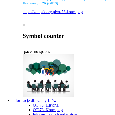
Terenowego PZK (OT-73)
https://vot.pzk.org.pl/ot-73-koncepcja
×
Symbol counter
spaces
no spaces
Informacje dla kandydatów
OT-73. Historia
OT-73. Koncepcja
Informacje dla kandydatów