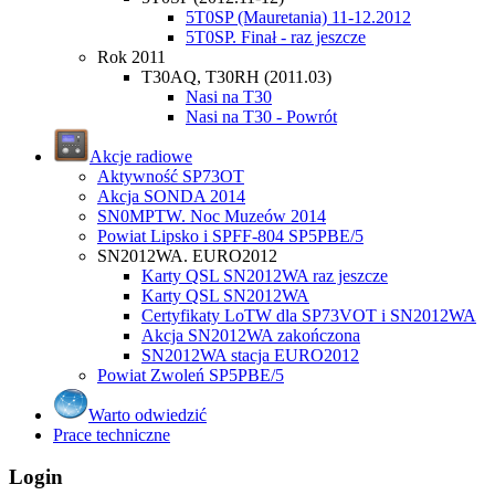
5T0SP (Mauretania) 11-12.2012
5T0SP. Finał - raz jeszcze
Rok 2011
T30AQ, T30RH (2011.03)
Nasi na T30
Nasi na T30 - Powrót
Akcje radiowe
Aktywność SP73OT
Akcja SONDA 2014
SN0MPTW. Noc Muzeów 2014
Powiat Lipsko i SPFF-804 SP5PBE/5
SN2012WA. EURO2012
Karty QSL SN2012WA raz jeszcze
Karty QSL SN2012WA
Certyfikaty LoTW dla SP73VOT i SN2012WA
Akcja SN2012WA zakończona
SN2012WA stacja EURO2012
Powiat Zwoleń SP5PBE/5
Warto odwiedzić
Prace techniczne
Login