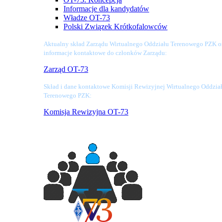
Informacje dla kandydatów
Władze OT-73
Polski Związek Krótkofalowców
Aktualny skład Zarządu Wirtualnego Oddziału Terenowego PZK o
informacje kontaktowe do członków Zarządu:
Zarząd OT-73
Skład i dane kontaktowe Komisji Rewizyjnej Wirtualnego Oddzia
Terenowego PZK:
Komisja Rewizyjna OT-73