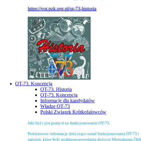
https://vot.pzk.org.pl/ot-73-historia
OT-73. Koncepcja
OT-73. Historia
OT-73. Koncepcja
Informacje dla kandydatów
Władze OT-73
Polski Związek Krótkofalowców
Jaki był i jest pomysł na funkcjonowanie OT-73.
Podstawowe informacje dotyczące zasad funkcjonowania OT-73 i
założeń, które były podstawą powołania dożycia Wirtualnego Odd