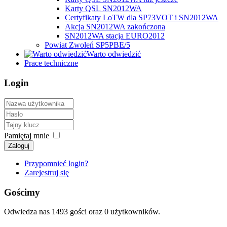
Karty QSL SN2012WA
Certyfikaty LoTW dla SP73VOT i SN2012WA
Akcja SN2012WA zakończona
SN2012WA stacja EURO2012
Powiat Zwoleń SP5PBE/5
Warto odwiedzić
Prace techniczne
Login
Pamiętaj mnie
Zaloguj
Przypomnieć login?
Zarejestruj się
Gościmy
Odwiedza nas 1493 gości oraz 0 użytkowników.