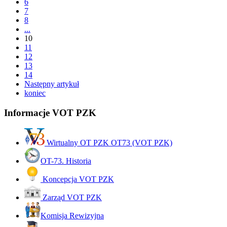
6
7
8
...
10
11
12
13
14
Następny artykuł
koniec
Informacje VOT PZK
Wirtualny OT PZK OT73 (VOT PZK)
OT-73. Historia
Koncepcja VOT PZK
Zarząd VOT PZK
Komisja Rewizyjna