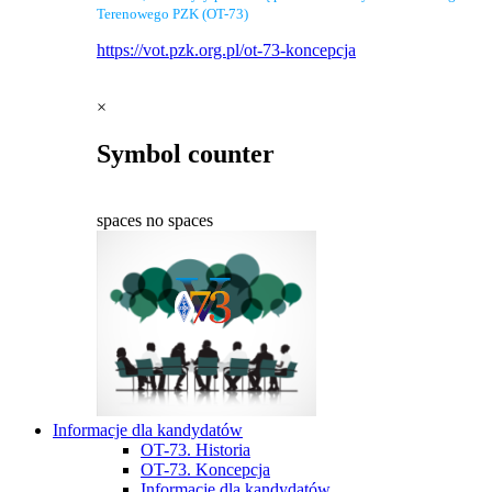
Terenowego PZK (OT-73)
https://vot.pzk.org.pl/ot-73-koncepcja
×
Symbol counter
spaces
no spaces
Informacje dla kandydatów
OT-73. Historia
OT-73. Koncepcja
Informacje dla kandydatów