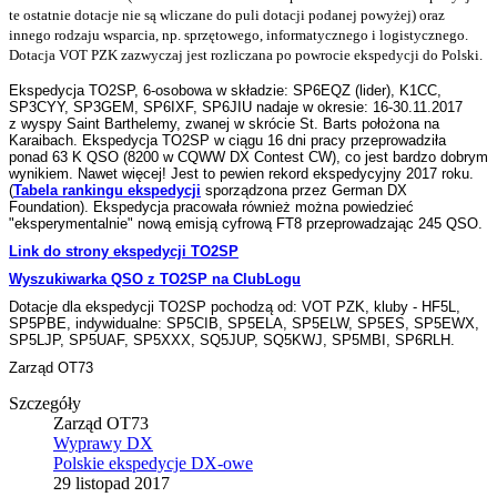
te ostatnie dotacje nie są wliczane do puli dotacji podanej powyżej) oraz
innego rodzaju wsparcia, np. sprzętowego, informatycznego i logistycznego.
Dotacja VOT PZK zazwyczaj jest rozliczana po powrocie ekspedycji do Polski.
Ekspedycja TO2SP, 6-osobowa w składzie: SP6EQZ (lider), K1CC,
SP3CYY, SP3GEM, SP6IXF, SP6JIU nadaje w okresie: 16-30.11.2017
z
wyspy Saint Barthelemy, zwanej w skrócie St. Barts położona na
Karaibach. Ekspedycja TO2SP w ciągu 16 dni pracy przeprowadziła
ponad 63 K QSO (8200 w CQWW DX Contest CW), co jest bardzo dobrym
wynikiem. Nawet więcej! Jest to pewien rekord ekspedycyjny 2017 roku.
(
Tabela rankingu ekspedycji
sporządzona przez German DX
Foundation). Ekspedycja pracowała również można powiedzieć
"eksperymentalnie" nową emisją cyfrową FT8 przeprowadzając 245 QSO.
Link do strony ekspedycji TO2SP
Wyszukiwarka QSO z TO2SP na ClubLogu
Dotacje dla ekspedycji TO2SP pochodzą od: VOT PZK, kluby - HF5L,
SP5PBE, indywidualne: SP5CIB, SP5ELA, SP5ELW, SP5ES, SP5EWX,
SP5LJP, SP5UAF, SP5XXX, SQ5JUP, SQ5KWJ, SP5MBI, SP6RLH.
Zarząd OT73
Szczegóły
Zarząd OT73
Wyprawy DX
Polskie ekspedycje DX-owe
29 listopad 2017