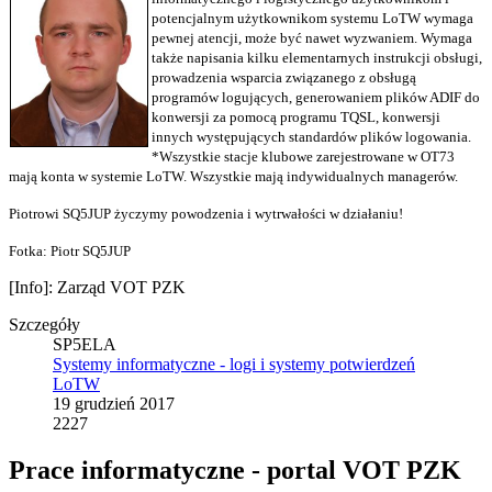
potencjalnym użytkownikom systemu LoTW wymaga
pewnej atencji, może być nawet wyzwaniem. Wymaga
także napisania kilku elementarnych instrukcji obsługi,
prowadzenia wsparcia związanego z obsługą
programów logujących, generowaniem plików ADIF do
konwersji za pomocą programu TQSL, konwersji
innych występujących standardów plików logowania.
*
Wszystkie stacje klubowe zarejestrowane w OT73
mają konta w systemie LoTW. Wszystkie mają indywidualnych managerów.
Piotrowi SQ5JUP życzymy powodzenia i wytrwałości w działaniu!
Fotka: Piotr SQ5JUP
[Info]: Zarząd VOT PZK
Szczegóły
SP5ELA
Systemy informatyczne - logi i systemy potwierdzeń
LoTW
19 grudzień 2017
2227
Prace informatyczne - portal VOT PZK