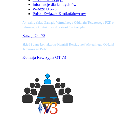
Informacje dla kandydatów
Władze OT-73
Polski Związek Krótkofalowców
Aktualny skład Zarządu Wirtualnego Oddziału Terenowego PZK o
informacje kontaktowe do członków Zarządu:
Zarząd OT-73
Skład i dane kontaktowe Komisji Rewizyjnej Wirtualnego Oddzia
Terenowego PZK:
Komisja Rewizyjna OT-73