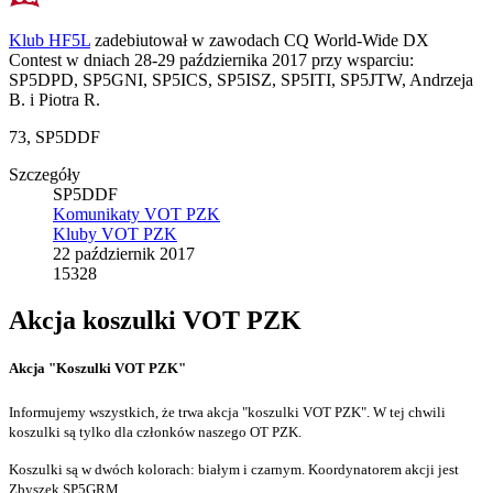
Klub HF5L
zadebiutował w zawodach CQ World-Wide DX
Contest w dniach 28-29 października 2017 przy wsparciu:
SP5DPD, SP5GNI, SP5ICS, SP5ISZ, SP5ITI, SP5JTW, Andrzeja
B. i Piotra R.
73, SP5DDF
Szczegóły
SP5DDF
Komunikaty VOT PZK
Kluby VOT PZK
22 październik 2017
15328
Akcja koszulki VOT PZK
Akcja "Koszulki VOT PZK"
Informujemy wszystkich, że trwa akcja "koszulki VOT PZK". W tej chwili
koszulki są tylko dla członków naszego OT PZK.
Koszulki są w dwóch kolorach: białym i czarnym. Koordynatorem akcji jest
Zbyszek SP5GRM.