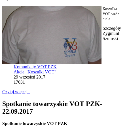
Koszulka
VOT, wzór -
biała
Szczegóły
Zygmunt
Szumski
Komunikaty VOT PZK
Akcja "Koszulki VOT"
29 wrzesień 2017
17031
Czytaj więcej...
Spotkanie towarzyskie VOT PZK-
22.09.2017
Spotkanie towarzyskie VOT PZK