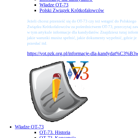
Władze OT-73
Polski Związek Krótkofalowców
Jeżeli chcesz przenieść się do OT-73 czy też wstąpić do Polskiego
Związku Krótkofalowców za pośrednictwem OT-73, przeczytaj zaw
w tym artykule informacje dla kandydatów. Znajdziesz tutaj infor
jakie warunki musisz spełnić, jakie dokumenty wypełnić, gdzie je
przesłać itd.
https://vot.pzk.org.pl/informacje-dla-kandydat%C3%B3
Władze OT-73
OT-73. Historia
OT-73. Koncepcja