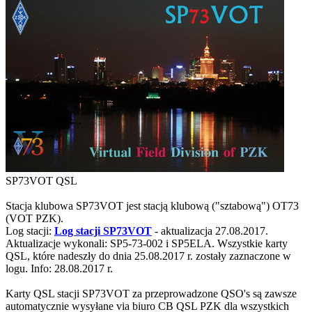
SP73VOT QSL
Stacja klubowa SP73VOT jest stacją klubową ("sztabową") OT73
(VOT PZK).
Log stacji:
Log stacji SP73VOT
- aktualizacja 27.08.2017.
Aktualizacje wykonali: SP5-73-002 i SP5ELA. Wszystkie karty
QSL, które nadeszły do dnia 25.08.2017 r. zostały zaznaczone w
logu. Info: 28.08.2017 r.
Karty QSL stacji SP73VOT za przeprowadzone QSO's są zawsze
automatycznie wysyłane via biuro CB QSL PZK dla wszystkich