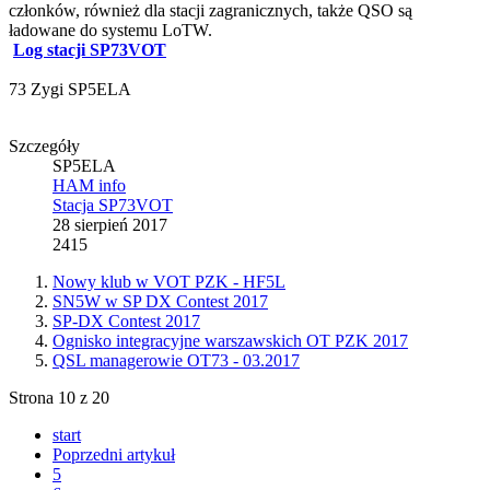
członków, również dla stacji zagranicznych, także QSO są
ładowane do systemu LoTW.
Log stacji SP73VOT
73 Zygi SP5ELA
Szczegóły
SP5ELA
HAM info
Stacja SP73VOT
28 sierpień 2017
2415
Nowy klub w VOT PZK - HF5L
SN5W w SP DX Contest 2017
SP-DX Contest 2017
Ognisko integracyjne warszawskich OT PZK 2017
QSL managerowie OT73 - 03.2017
Strona 10 z 20
start
Poprzedni artykuł
5