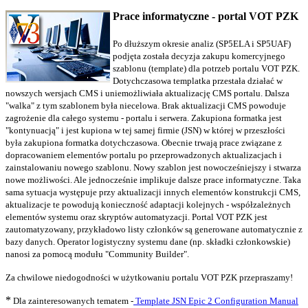
Prace informatyczne - portal VOT PZK
Po dłuższym okresie analiz (SP5ELA i SP5UAF)
podjęta została decyzja zakupu komercyjnego
szablonu (template) dla potrzeb portalu VOT PZK.
Dotychczasowa templatka przestała działać w
nowszych wersjach CMS i uniemożliwiała aktualizację CMS portalu. Dalsza
"walka" z tym szablonem była niecelowa. Brak aktualizacji CMS powoduje
zagrożenie dla całego systemu - portalu i serwera. Zakupiona formatka jest
"kontynuacją" i jest kupiona w tej samej firmie (JSN) w której w przeszłości
była zakupiona formatka dotychczasowa. Obecnie trwają prace związane z
dopracowaniem elementów portalu po przeprowadzonych aktualizacjach i
zainstalowaniu nowego szablonu. Nowy szablon jest nowocześniejszy i stwarza
nowe możliwości. Ale jednocześnie implikuje dalsze prace informatyczne. Taka
sama sytuacja występuje przy aktualizacji innych elementów konstrukcji CMS,
aktualizacje te powodują konieczność adaptacji kolejnych - współzależnych
elementów systemu oraz skryptów automatyzacji. Portal VOT PZK jest
zautomatyzowany, przykładowo listy członków są generowane automatycznie z
bazy danych. Operator logistyczny systemu dane (np. składki członkowskie)
nanosi za pomocą modułu "Community Builder".
Za chwilowe niedogodności w użytkowaniu portalu VOT PZK przepraszamy!
*
Dla zainteresowanych tematem -
Template JSN Epic 2 Configuration Manual