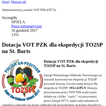
(html)
Manual pdf
Administratorzy portalu VOT PZK (OT73)
Szczegóły
SP5ELA
Prace informatyczne
16 grudzień 2017
1351
Dotacja VOT PZK dla ekspedycji TO2SP
na St. Barts
Dotacja VOT PZK dla ekspedycji
TO2SP na St. Barts.
Zarząd Wirtualnego Oddziału Terenowego na
wniosek kierownictwa ekspedycji TO2SP
przyznał dotację. Łaczna suma dotacji dla
ekspedycji TO2SP:
1952.42PLN
. Dotacja
przyznawana przez VOT PZK tradycyjnie
składa się z kilku "części": tej przyznanej
przez Zarząd OT73, wpłat indywidualnych
członków oddziału (na konto oddziału lub bezpośrednio na konto ekspedycji -