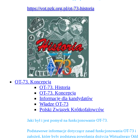
https://vot.pzk.org.pl/ot-73-historia
OT-73. Koncepcja
OT-73. Historia
OT-73. Koncepcja
Informacje dla kandydatów
Władze OT-73
Polski Związek Krótkofalowców
Jaki był i jest pomysł na funkcjonowanie OT-73.
Podstawowe informacje dotyczące zasad funkcjonowania OT-73 i
założeń, które były podstawą powołania dożycia Wirtualnego Odd