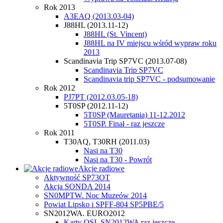
Rok 2013
A3EAQ (2013.03-04)
J88HL (2013.11-12)
J88HL (St. Vincent)
J88HL na IV miejscu wśród wypraw roku
2013
Scandinavia Trip SP7VC (2013.07-08)
Scandinavia Trip SP7VC
Scandinavia trip SP7VC - podsumowanie
Rok 2012
PJ7PT (2012.03.05-18)
5T0SP (2012.11-12)
5T0SP (Mauretania) 11-12.2012
5T0SP. Finał - raz jeszcze
Rok 2011
T30AQ, T30RH (2011.03)
Nasi na T30
Nasi na T30 - Powrót
Akcje radiowe
Aktywność SP73OT
Akcja SONDA 2014
SN0MPTW. Noc Muzeów 2014
Powiat Lipsko i SPFF-804 SP5PBE/5
SN2012WA. EURO2012
Karty QSL SN2012WA raz jeszcze