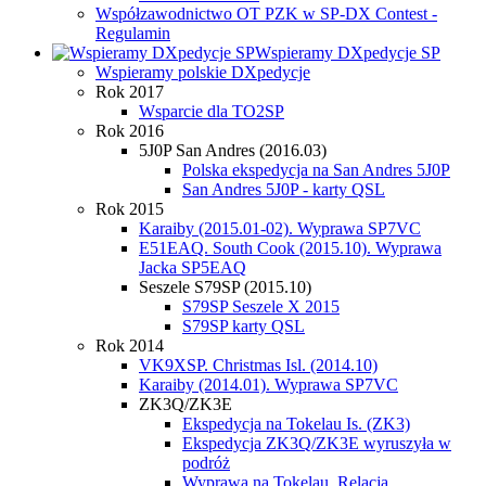
Współzawodnictwo OT PZK w SP-DX Contest -
Regulamin
Wspieramy DXpedycje SP
Wspieramy polskie DXpedycje
Rok 2017
Wsparcie dla TO2SP
Rok 2016
5J0P San Andres (2016.03)
Polska ekspedycja na San Andres 5J0P
San Andres 5J0P - karty QSL
Rok 2015
Karaiby (2015.01-02). Wyprawa SP7VC
E51EAQ. South Cook (2015.10). Wyprawa
Jacka SP5EAQ
Seszele S79SP (2015.10)
S79SP Seszele X 2015
S79SP karty QSL
Rok 2014
VK9XSP. Christmas Isl. (2014.10)
Karaiby (2014.01). Wyprawa SP7VC
ZK3Q/ZK3E
Ekspedycja na Tokelau Is. (ZK3)
Ekspedycja ZK3Q/ZK3E wyruszyła w
podróż
Wyprawa na Tokelau. Relacja