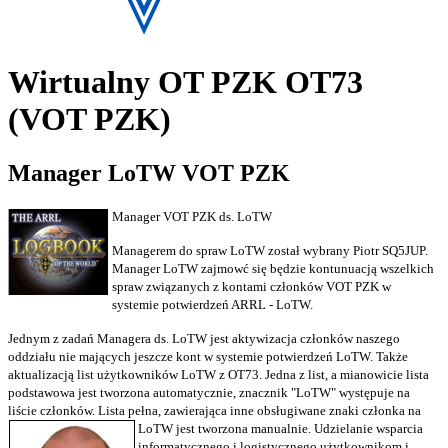
Wirtualny OT PZK OT73
(VOT PZK)
Manager LoTW VOT PZK
Manager VOT PZK ds. LoTW
Managerem do spraw LoTW został wybrany Piotr SQ5JUP.
Manager LoTW zajmowć się będzie kontunuacją wszelkich
spraw związanych z kontami członków VOT PZK w
systemie potwierdzeń ARRL - LoTW.
Jednym z zadań Managera ds. LoTW jest aktywizacja członków naszego
oddziału nie mających jeszcze kont w systemie potwierdzeń LoTW. Także
aktualizacją list użytkowników LoTW z OT73. Jedna z list, a mianowicie lista
podstawowa jest tworzona automatycznie, znacznik "LoTW" występuje na
liście członków. Lista pełna, zawierająca inne obsługiwane znaki członka na
LoTW jest tworzona manualnie.
Udzielanie wsparcia
informatycznego i logistycznego użytkownikom i