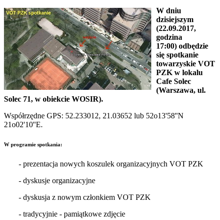
W dniu
dzisiejszym
(22.09.2017,
godzina
17:00) odbędzie
się spotkanie
towarzyskie VOT
PZK w lokalu
Cafe Solec
(Warszawa, ul.
Solec 71, w obiekcie WOSIR).
Współrzędne GPS: 52.233012, 21.03652 lub 52o13'58''N
21o02'10''E.
W programie spotkania:
- prezentacja nowych koszulek organizacyjnych VOT PZK
- dyskusje organizacyjne
- dyskusja z nowym członkiem VOT PZK
- tradycyjnie - pamiątkowe zdjęcie