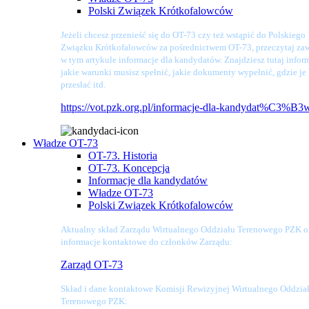
Polski Związek Krótkofalowców
Jeżeli chcesz przenieść się do OT-73 czy też wstąpić do Polskiego
Związku Krótkofalowców za pośrednictwem OT-73, przeczytaj zaw
w tym artykule informacje dla kandydatów. Znajdziesz tutaj infor
jakie warunki musisz spełnić, jakie dokumenty wypełnić, gdzie je
przesłać itd.
https://vot.pzk.org.pl/informacje-dla-kandydat%C3%B3
Władze OT-73
OT-73. Historia
OT-73. Koncepcja
Informacje dla kandydatów
Władze OT-73
Polski Związek Krótkofalowców
Aktualny skład Zarządu Wirtualnego Oddziału Terenowego PZK o
informacje kontaktowe do członków Zarządu:
Zarząd OT-73
Skład i dane kontaktowe Komisji Rewizyjnej Wirtualnego Oddzia
Terenowego PZK: