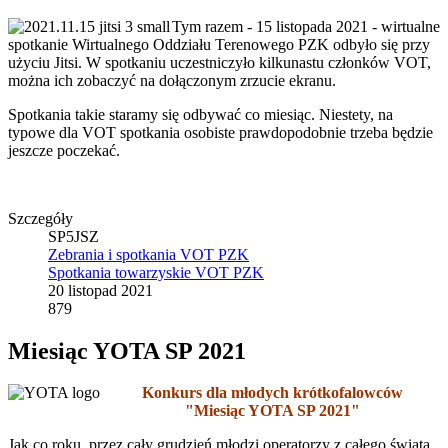
Tym razem - 15 listopada 2021 - wirtualne
spotkanie Wirtualnego Oddziału Terenowego PZK odbyło się przy
użyciu Jitsi. W spotkaniu uczestniczyło kilkunastu członków VOT,
można ich zobaczyć na dołączonym zrzucie ekranu.
Spotkania takie staramy się odbywać co miesiąc. Niestety, na
typowe dla VOT spotkania osobiste prawdopodobnie trzeba będzie
jeszcze poczekać.
Szczegóły
SP5JSZ
Zebrania i spotkania VOT PZK
Spotkania towarzyskie VOT PZK
20 listopad 2021
879
Miesiąc YOTA SP 2021
Konkurs dla młodych krótkofalowców
"Miesiąc YOTA SP 2021"
Jak co roku, przez cały grudzień młodzi operatorzy z całego świata