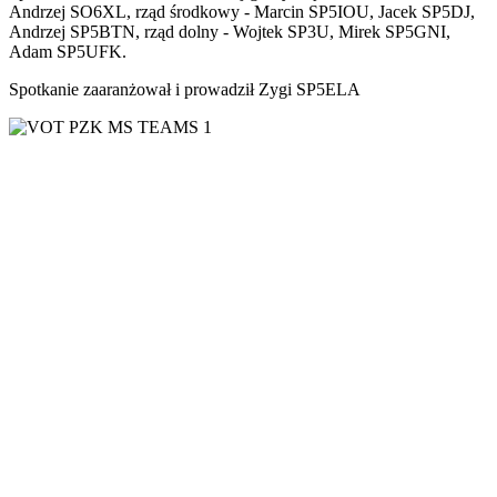
Andrzej SO6XL, rząd środkowy - Marcin SP5IOU, Jacek SP5DJ,
Andrzej SP5BTN, rząd dolny - Wojtek SP3U, Mirek SP5GNI,
Adam SP5UFK.
Spotkanie zaaranżował i prowadził Zygi SP5ELA