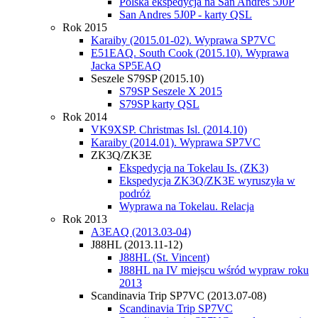
Polska ekspedycja na San Andres 5J0P
San Andres 5J0P - karty QSL
Rok 2015
Karaiby (2015.01-02). Wyprawa SP7VC
E51EAQ. South Cook (2015.10). Wyprawa
Jacka SP5EAQ
Seszele S79SP (2015.10)
S79SP Seszele X 2015
S79SP karty QSL
Rok 2014
VK9XSP. Christmas Isl. (2014.10)
Karaiby (2014.01). Wyprawa SP7VC
ZK3Q/ZK3E
Ekspedycja na Tokelau Is. (ZK3)
Ekspedycja ZK3Q/ZK3E wyruszyła w
podróż
Wyprawa na Tokelau. Relacja
Rok 2013
A3EAQ (2013.03-04)
J88HL (2013.11-12)
J88HL (St. Vincent)
J88HL na IV miejscu wśród wypraw roku
2013
Scandinavia Trip SP7VC (2013.07-08)
Scandinavia Trip SP7VC