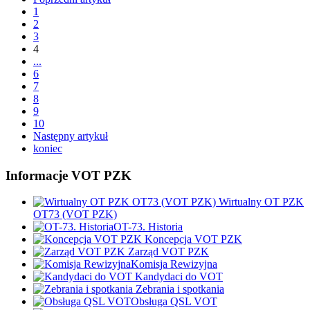
1
2
3
4
...
6
7
8
9
10
Następny artykuł
koniec
Informacje VOT PZK
Wirtualny OT PZK
OT73 (VOT PZK)
OT-73. Historia
Koncepcja VOT PZK
Zarząd VOT PZK
Komisja Rewizyjna
Kandydaci do VOT
Zebrania i spotkania
Obsługa QSL VOT