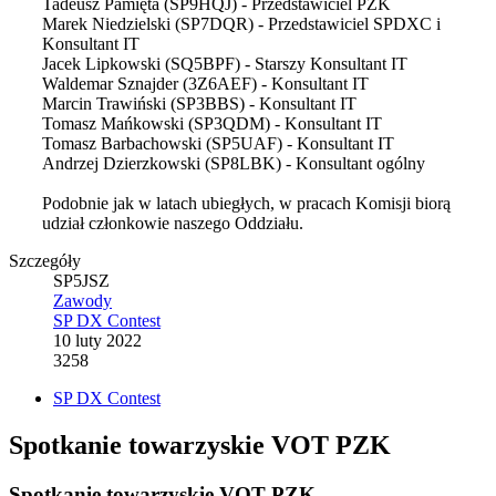
Tadeusz Pamięta (SP9HQJ) - Przedstawiciel PZK
Marek Niedzielski (SP7DQR) - Przedstawiciel SPDXC i
Konsultant IT
Jacek Lipkowski (SQ5BPF) - Starszy Konsultant IT
Waldemar Sznajder (3Z6AEF) - Konsultant IT
Marcin Trawiński (SP3BBS) - Konsultant IT
Tomasz Mańkowski (SP3QDM) - Konsultant IT
Tomasz Barbachowski (SP5UAF) - Konsultant IT
Andrzej Dzierzkowski (SP8LBK) - Konsultant ogólny
Podobnie jak w latach ubiegłych, w pracach Komisji biorą
udział członkowie naszego Oddziału.
Szczegóły
SP5JSZ
Zawody
SP DX Contest
10 luty 2022
3258
SP DX Contest
Spotkanie towarzyskie VOT PZK
Spotkanie towarzyskie VOT PZK