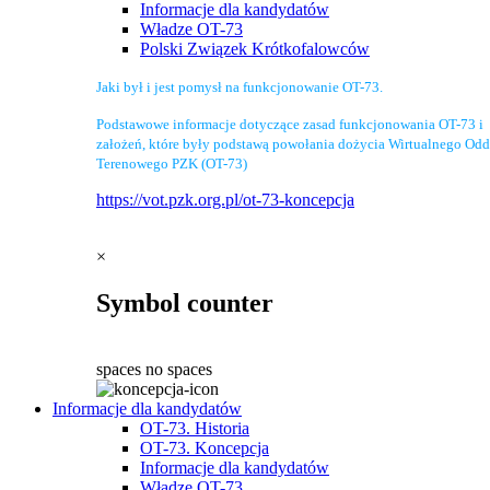
Informacje dla kandydatów
Władze OT-73
Polski Związek Krótkofalowców
Jaki był i jest pomysł na funkcjonowanie OT-73.
Podstawowe informacje dotyczące zasad funkcjonowania OT-73 i
założeń, które były podstawą powołania dożycia Wirtualnego Odd
Terenowego PZK (OT-73)
https://vot.pzk.org.pl/ot-73-koncepcja
×
Symbol counter
spaces
no spaces
Informacje dla kandydatów
OT-73. Historia
OT-73. Koncepcja
Informacje dla kandydatów
Władze OT-73