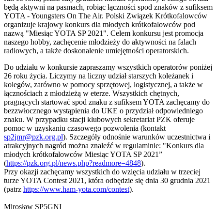
będą aktywni na pasmach, robiąc łączności spod znaków z sufiksem
YOTA - Youngsters On The Air. Polski Związek Krótkofalowców
organizuje krajowy konkurs dla młodych krótkofalowców pod
nazwą "Miesiąc YOTA SP 2021". Celem konkursu jest promocja
naszego hobby, zachęcenie młodzieży do aktywności na falach
radiowych, a także doskonalenie umiejętności operatorskich.
Do udziału w konkursie zapraszamy wszystkich operatorów poniżej
26 roku życia. Liczymy na liczny udział starszych koleżanek i
kolegów, zarówno w pomocy sprzętowej, logistycznej, a także w
łącznościach z młodzieżą w eterze. Wszystkich chętnych,
pragnących startować spod znaku z sufiksem YOTA zachęcamy do
bezzwłocznego wystąpienia do UKE o przydział odpowiedniego
znaku. W przypadku stacji klubowych sekretariat PZK oferuje
pomoc w uzyskaniu czasowego pozwolenia (kontakt
sp2jmr@pzk.org.pl
). Szczegóły odnośnie warunków uczestnictwa i
atrakcyjnych nagród można znaleźć w regulaminie: "Konkurs dla
młodych krótkofalowców Miesiąc YOTA SP 2021”
(
https://pzk.org.pl/news.php?readmore=4848
).
Przy okazji zachęcamy wszystkich do wzięcia udziału w trzeciej
turze YOTA Contest 2021, która odbędzie się dnia 30 grudnia 2021
(patrz
https://www.ham-yota.com/contest
).
Mirosław SP5GNI