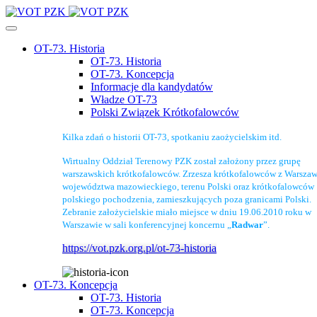
OT-73. Historia
OT-73. Historia
OT-73. Koncepcja
Informacje dla kandydatów
Władze OT-73
Polski Związek Krótkofalowców
Kilka zdań o historii OT-73, spotkaniu zaożycielskim itd.
Wirtualny Oddział Terenowy PZK został założony przez grupę
warszawskich krótkofalowców. Zrzesza krótkofalowców z Warszaw
województwa mazowieckiego, terenu Polski oraz krótkofalowców
polskiego pochodzenia, zamieszkujących poza granicami Polski.
Zebranie założycielskie miało miejsce w dniu 19.06.2010 roku w
Warszawie w sali konferencyjnej koncernu „
Radwar
”.
https://vot.pzk.org.pl/ot-73-historia
OT-73. Koncepcja
OT-73. Historia
OT-73. Koncepcja