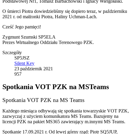
Podstawowej Nr1, Tomasz Barbachowski i Ignacy Wielgołaski.
O śmierci Piotra dowiedzieliśmy się dopiero teraz, w październiku
2021 r. od małżonki Piotra, Haliny Uchman-Lach.
Cześć Jego pamięci!
Zygmunt Szumski SP5ELA
Prezes Wirtualnego Oddziału Terenowego PZK.
Szczegóły
SP5JSZ
Silent Key
23 październik 2021
957
Spotkania VOT PZK na MSTeams
Spotkania VOT PZK na MS Teams
Każdego miesiąca odbywają się spotkania towarzyskie VOT PZK,
zazwyczaj z użyciem komunikatora MS Teams. Bazujemy na
licencji PZK na pakiet MS365 zawierający m.innymi MS Teams.
Spotkanie 17.09.2021 r. Od lewej górny rząd: Piotr SQ5JUP,