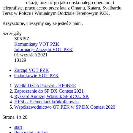
okazję poznać go jako doskonałego operatora i
telegrafistę, pracującego przez lata z Omanu, Kataru, Svalbardu.
Teraz w Polsce i Wirtualnym Oddziale Terenowym PZK.
Krzysztofie, cieszymy się, że jesteś z nami.
Szczegóły
SP5JSZ
Komunikaty VOT PZK
Informacje Zarządu VOT PZK
01 wrzesień 2021
13129
Zarząd VOT PZK
Członkowie VOT PZK
Wielki Dzień Pszczół - HF0BEE
Zaproszenie do SP DX Contest 2021
Ryszard Andrzej Własiuk SP5DXU SK
HF5L - Elementarz krótkofalowca
Współzawodnictwo OT PZK w SP DX Contest 2020
Strona 4 z 20
start
Poprzedni artykuł