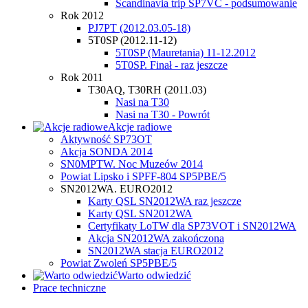
Scandinavia trip SP7VC - podsumowanie
Rok 2012
PJ7PT (2012.03.05-18)
5T0SP (2012.11-12)
5T0SP (Mauretania) 11-12.2012
5T0SP. Finał - raz jeszcze
Rok 2011
T30AQ, T30RH (2011.03)
Nasi na T30
Nasi na T30 - Powrót
Akcje radiowe
Aktywność SP73OT
Akcja SONDA 2014
SN0MPTW. Noc Muzeów 2014
Powiat Lipsko i SPFF-804 SP5PBE/5
SN2012WA. EURO2012
Karty QSL SN2012WA raz jeszcze
Karty QSL SN2012WA
Certyfikaty LoTW dla SP73VOT i SN2012WA
Akcja SN2012WA zakończona
SN2012WA stacja EURO2012
Powiat Zwoleń SP5PBE/5
Warto odwiedzić
Prace techniczne