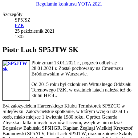
Regulamin konkursu YOTA 2021
Szczegóły
SP5JSZ
PZK
25 październik 2021
1302
Piotr Lach SP5JTW SK
Piotr zmarł 13.01.2021 r., pogrzeb odbył się
28.01.2021 r. Został pochowany na Cmentarzu
Bródnowskim w Warszawie.
Od 2015 roku był członkiem Wirtualnego Oddziału
Terenowego PZK, w ostatnich latach należał też do
klubu HF5L.
Był założycielem Harcerskiego Klubu Termistorek SP5ZCC w
Sulejówku. Założycielskie spotkanie, w którym wzięło udział 15
osób, miało miejsce 1 kwietnia 1980 roku. Oprócz Gerarda,
Zbyszka i kilku innych uczniów Liceum, wzięli w nim udział
Bogusław Babiński SP5HGR, Kapitan Żeglugi Wielkiej Krzysztof
Baranowski SP5ATV, Piotr Lach SP5JTW, oraz uczniowie Szkoły