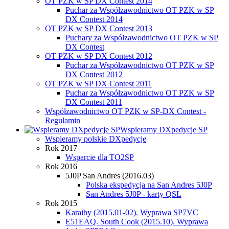
OT PZK w SP DX Contest 2014
Puchar za Współzawodnictwo OT PZK w SP
DX Contest 2014
OT PZK w SP DX Contest 2013
Puchary za Wspólzawodnictwo OT PZK w SP
DX Contest
OT PZK w SP DX Contest 2012
Puchar za Współzawodnictwo OT PZK w SP
DX Contest 2012
OT PZK w SP DX Contest 2011
Puchar za Współzawodnictwo OT PZK w SP
DX Contest 2011
Współzawodnictwo OT PZK w SP-DX Contest -
Regulamin
Wspieramy DXpedycje SP
Wspieramy polskie DXpedycje
Rok 2017
Wsparcie dla TO2SP
Rok 2016
5J0P San Andres (2016.03)
Polska ekspedycja na San Andres 5J0P
San Andres 5J0P - karty QSL
Rok 2015
Karaiby (2015.01-02). Wyprawa SP7VC
E51EAQ. South Cook (2015.10). Wyprawa