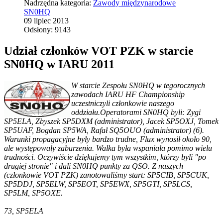
Nadrzędna kategoria:
Zawody międzynarodowe
SN0HQ
09 lipiec 2013
Odsłony: 9143
Udział członków VOT PZK w starcie
SN0HQ w IARU 2011
W starcie Zespołu SN0HQ w tegorocznych
zawodach IARU HF Championship
uczestniczyli członkowie naszego
oddziału.Operatorami SN0HQ byli: Zygi
SP5ELA, Zbyszek SP5DXM (administrator), Jacek SP5OXJ, Tomek
SP5UAF, Bogdan SP5WA, Rafał SQ5OUO (administrator) (6).
Warunki propagacyjne były bardzo trudne, Flux wynosił około 90,
ale występowały zaburzenia. Walka była wspaniała pomimo wielu
trudności. Oczywiście dziękujemy tym wszystkim, którzy byli "po
drugiej stronie" i dali SN0HQ punkty za QSO. Z naszych
(członkowie VOT PZK) zanotowaliśmy start: SP5CIB, SP5CUK,
SP5DDJ, SP5ELW, SP5EOT, SP5EWX, SP5GTI, SP5LCS,
SP5LM, SP5OXE.
73, SP5ELA