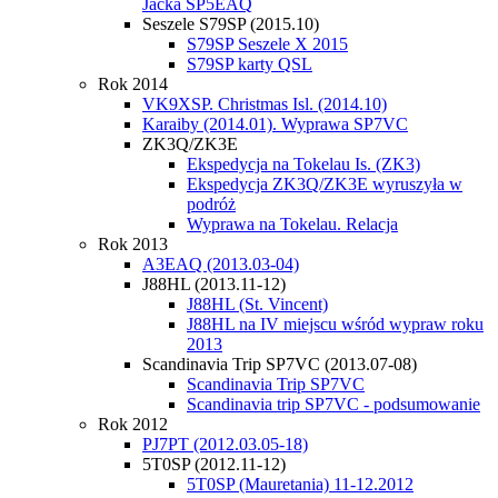
Jacka SP5EAQ
Seszele S79SP (2015.10)
S79SP Seszele X 2015
S79SP karty QSL
Rok 2014
VK9XSP. Christmas Isl. (2014.10)
Karaiby (2014.01). Wyprawa SP7VC
ZK3Q/ZK3E
Ekspedycja na Tokelau Is. (ZK3)
Ekspedycja ZK3Q/ZK3E wyruszyła w
podróż
Wyprawa na Tokelau. Relacja
Rok 2013
A3EAQ (2013.03-04)
J88HL (2013.11-12)
J88HL (St. Vincent)
J88HL na IV miejscu wśród wypraw roku
2013
Scandinavia Trip SP7VC (2013.07-08)
Scandinavia Trip SP7VC
Scandinavia trip SP7VC - podsumowanie
Rok 2012
PJ7PT (2012.03.05-18)
5T0SP (2012.11-12)
5T0SP (Mauretania) 11-12.2012