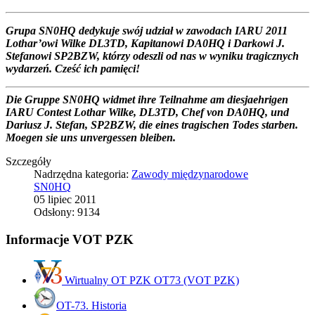
Grupa SN0HQ dedykuje swój udział w zawodach IARU 2011
Lothar’owi Wilke DL3TD, Kapitanowi DA0HQ i Darkowi J.
Stefanowi SP2BZW, którzy odeszli od nas w wyniku tragicznych
wydarzeń. Cześć ich pamięci!
Die Gruppe SN0HQ widmet ihre Teilnahme am diesjaehrigen
IARU Contest Lothar Wilke, DL3TD, Chef von DA0HQ, und
Dariusz J. Stefan, SP2BZW, die eines tragischen Todes starben.
Moegen sie uns unvergessen bleiben.
Szczegóły
Nadrzędna kategoria:
Zawody międzynarodowe
SN0HQ
05 lipiec 2011
Odsłony: 9134
Informacje VOT PZK
Wirtualny OT PZK OT73 (VOT PZK)
OT-73. Historia