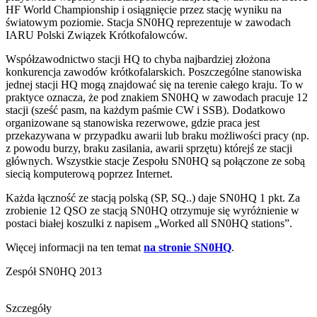
HF World Championship i osiągnięcie przez stację wyniku na
światowym poziomie. Stacja SN0HQ reprezentuje w zawodach
IARU Polski Związek Krótkofalowców.
Współzawodnictwo stacji HQ to chyba najbardziej złożona
konkurencja zawodów krótkofalarskich. Poszczególne stanowiska
jednej stacji HQ mogą znajdować się na terenie całego kraju. To w
praktyce oznacza, że pod znakiem SN0HQ w zawodach pracuje 12
stacji (sześć pasm, na każdym paśmie CW i SSB). Dodatkowo
organizowane są stanowiska rezerwowe, gdzie praca jest
przekazywana w przypadku awarii lub braku możliwości pracy (np.
z powodu burzy, braku zasilania, awarii sprzętu) którejś ze stacji
głównych. Wszystkie stacje Zespołu SN0HQ są połączone ze sobą
siecią komputerową poprzez Internet.
Każda łączność ze stacją polską (SP, SQ..) daje SN0HQ 1 pkt. Za
zrobienie 12 QSO ze stacją SN0HQ otrzymuje się wyróżnienie w
postaci białej koszulki z napisem „Worked all SN0HQ stations”.
Więcej informacji na ten temat
na stronie SN0HQ
.
Zespół SN0HQ 2013
Szczegóły