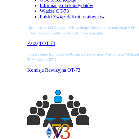
Informacje dla kandydatów
Władze OT-73
Polski Związek Krótkofalowców
Aktualny skład Zarządu Wirtualnego Oddziału Terenowego PZK o
informacje kontaktowe do członków Zarządu:
Zarząd OT-73
Skład i dane kontaktowe Komisji Rewizyjnej Wirtualnego Oddzia
Terenowego PZK:
Komisja Rewizyjna OT-73