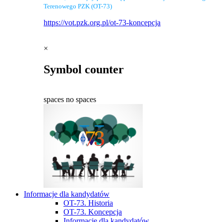
Terenowego PZK (OT-73)
https://vot.pzk.org.pl/ot-73-koncepcja
×
Symbol counter
spaces
no spaces
Informacje dla kandydatów
OT-73. Historia
OT-73. Koncepcja
Informacje dla kandydatów