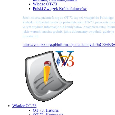
Władze OT-73
Polski Związek Krótkofalowców
Jeżeli chcesz przenieść się do OT-73 czy też wstąpić do Polskiego
Związku Krótkofalowców za pośrednictwem OT-73, przeczytaj zaw
w tym artykule informacje dla kandydatów. Znajdziesz tutaj infor
jakie warunki musisz spełnić, jakie dokumenty wypełnić, gdzie je
przesłać itd.
https://vot.pzk.org.pl/informacje-dla-kandydat%C3%B3
Władze OT-73
OT-73. Historia
OT-73. Koncepcja