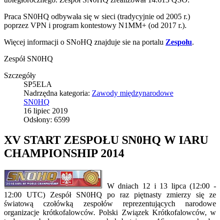
Praca SN0HQ odbywała się w sieci (tradycyjnie od 2005 r.)
poprzez VPN i program kontestowy N1MM+ (od 2017 r.).
Więcej informacji o SNoHQ znajduje sie na portalu
Zespołu
.
Zespół SN0HQ
Szczegóły
SP5ELA
Nadrzędna kategoria:
Zawody międzynarodowe
SN0HQ
16 lipiec 2019
Odsłony: 6599
XV START ZESPOŁU SN0HQ W IARU
CHAMPIONSHIP 2014
W dniach 12 i 13 lipca (12:00 -
12:00 UTC) Zespół SN0HQ po raz piętnasty zmierzy się ze
światową czołówką zespołów reprezentujących narodowe
organizacje krótkofalowców. Polski Związek Krótkofalowców, w