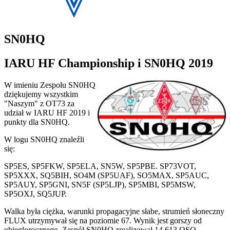
SN0HQ
IARU HF Championship i SN0HQ 2019
W imieniu Zespołu SN0HQ
dziękujemy wszystkim
"Naszym" z OT73 za
udział w IARU HF 2019 i
punkty dla SN0HQ.
W logu SN0HQ znaleźli
się:
SP5ES, SP5FKW, SP5ELA, SN5W, SP5PBE. SP73VOT,
SP5XXX, SQ5BIH, SO4M (SP5UAF), SO5MAX, SP5AUC,
SP5AUY, SP5GNI, SN5F (SP5LJP), SP5MBI, SP5MSW,
SP5OXJ, SQ5JUP.
Walka była ciężka, warunki propagacyjne słabe, strumień słoneczny
FLUX utrzymywał się na poziomie 67. Wynik jest gorszy od
ubiegłorocznego. Zespół SN0HQ zrealizował 14.613 QSO.