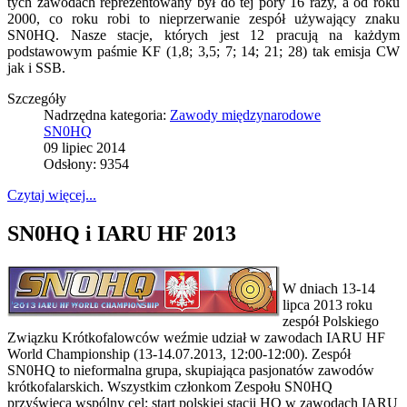
tych zawodach reprezentowany był do tej pory 16 razy, a od roku
2000, co roku robi to nieprzerwanie zespół używający znaku
SN0HQ. Nasze stacje, których jest 12 pracują na każdym
podstawowym paśmie KF (1,8; 3,5; 7; 14; 21; 28) tak emisja CW
jak i SSB.
Szczegóły
Nadrzędna kategoria:
Zawody międzynarodowe
SN0HQ
09 lipiec 2014
Odsłony: 9354
Czytaj więcej...
SN0HQ i IARU HF 2013
W dniach 13-14
lipca 2013 roku
zespół Polskiego
Związku Krótkofalowców weźmie udział w zawodach IARU HF
World Championship (13-14.07.2013, 12:00-12:00). Zespół
SN0HQ to nieformalna grupa, skupiająca pasjonatów zawodów
krótkofalarskich. Wszystkim członkom Zespołu SN0HQ
przyświeca wspólny cel: start polskiej stacji HQ w zawodach IARU