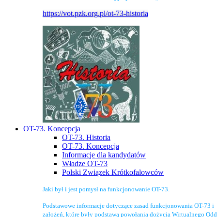
https://vot.pzk.org.pl/ot-73-historia
OT-73. Koncepcja
OT-73. Historia
OT-73. Koncepcja
Informacje dla kandydatów
Władze OT-73
Polski Związek Krótkofalowców
Jaki był i jest pomysł na funkcjonowanie OT-73.
Podstawowe informacje dotyczące zasad funkcjonowania OT-73 i
założeń, które były podstawą powołania dożycia Wirtualnego Odd