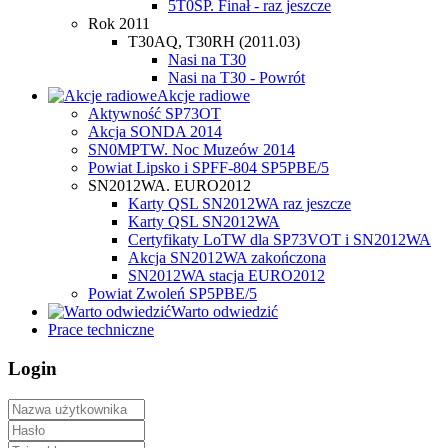
5T0SP. Finał - raz jeszcze
Rok 2011
T30AQ, T30RH (2011.03)
Nasi na T30
Nasi na T30 - Powrót
Akcje radiowe
Aktywność SP73OT
Akcja SONDA 2014
SN0MPTW. Noc Muzeów 2014
Powiat Lipsko i SPFF-804 SP5PBE/5
SN2012WA. EURO2012
Karty QSL SN2012WA raz jeszcze
Karty QSL SN2012WA
Certyfikaty LoTW dla SP73VOT i SN2012WA
Akcja SN2012WA zakończona
SN2012WA stacja EURO2012
Powiat Zwoleń SP5PBE/5
Warto odwiedzić
Prace techniczne
Login