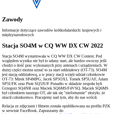
Zawody
Informacje dotyczące zawodów krótkofalarskich: krajowych i
międzynarodowych
Stacja SO4M w CQ WW DX CW 2022
Stacja SO4M wystartowała w CQ WW DX CW Contest. Pod
względem wyniku nie był to udany start, ale bardzo owocny jeśli
chodzi o ilość prac wykonanych przy antenach i urządzeniach. W
dużej części można uznać to za start oddziałowy (OT-73). SO4M
jest stacją oddziałową, a w pracy stacji wzięli udział członkowie
OT-73: Mirek SP4MPG, Jacek SP5OXJ, Tomek SP5UAF, Adam
SP5UFK oraz Piotr SQ5JUP. Ponadto w składzie zespołu byli
Grzegorz SQ4NR oraz Maciek SQ6MS/F4VSQ. Maciek SQ6MS
był członkiem naszego OT, ale tak się "niefortunnie" złożyło, że
stracił członkostwo. Pracujemy nad tym, aby do nas wrócił.
Relacja ze zdjęciami i filmem została opublikowana na profilu PZK
w serwisie FaceBook. Zapraszamy do