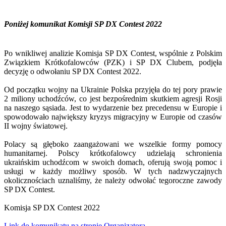
Poniżej komunikat Komisji SP DX Contest 2022
Po wnikliwej analizie Komisja SP DX Contest, wspólnie z Polskim
Związkiem Krótkofalowców (PZK) i SP DX Clubem, podjęła
decyzję o odwołaniu SP DX Contest 2022.
Od początku wojny na Ukrainie Polska przyjęła do tej pory prawie
2 miliony uchodźców, co jest bezpośrednim skutkiem agresji Rosji
na naszego sąsiada. Jest to wydarzenie bez precedensu w Europie i
spowodowało największy kryzys migracyjny w Europie od czasów
II wojny światowej.
Polacy są głęboko zaangażowani we wszelkie formy pomocy
humanitarnej. Polscy krótkofalowcy udzielają schronienia
ukraińskim uchodźcom w swoich domach, oferują swoją pomoc i
usługi w każdy możliwy sposób. W tych nadzwyczajnych
okolicznościach uznaliśmy, że należy odwołać tegoroczne zawody
SP DX Contest.
Komisja SP DX Contest 2022
Link do komunikatu na stronie Organizatora