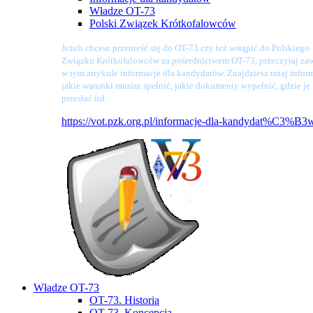
Władze OT-73
Polski Związek Krótkofalowców
Jeżeli chcesz przenieść się do OT-73 czy też wstąpić do Polskiego
Związku Krótkofalowców za pośrednictwem OT-73, przeczytaj zaw
w tym artykule informacje dla kandydatów. Znajdziesz tutaj infor
jakie warunki musisz spełnić, jakie dokumenty wypełnić, gdzie je
przesłać itd.
https://vot.pzk.org.pl/informacje-dla-kandydat%C3%B3
Władze OT-73
OT-73. Historia
OT-73. Koncepcja