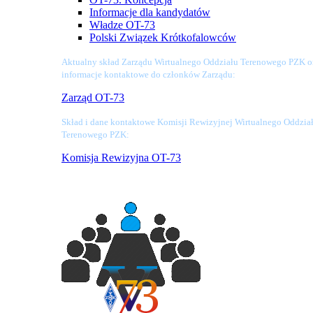
Informacje dla kandydatów
Władze OT-73
Polski Związek Krótkofalowców
Aktualny skład Zarządu Wirtualnego Oddziału Terenowego PZK o
informacje kontaktowe do członków Zarządu:
Zarząd OT-73
Skład i dane kontaktowe Komisji Rewizyjnej Wirtualnego Oddzia
Terenowego PZK:
Komisja Rewizyjna OT-73