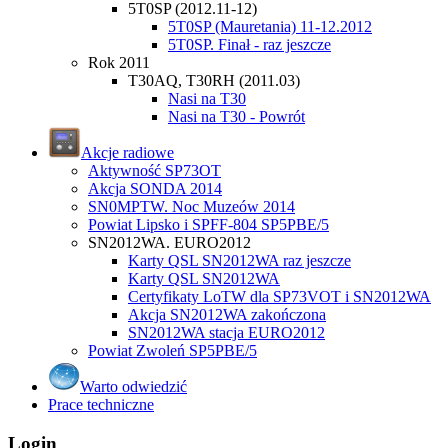
5T0SP (2012.11-12)
5T0SP (Mauretania) 11-12.2012
5T0SP. Finał - raz jeszcze
Rok 2011
T30AQ, T30RH (2011.03)
Nasi na T30
Nasi na T30 - Powrót
Akcje radiowe
Aktywność SP73OT
Akcja SONDA 2014
SN0MPTW. Noc Muzeów 2014
Powiat Lipsko i SPFF-804 SP5PBE/5
SN2012WA. EURO2012
Karty QSL SN2012WA raz jeszcze
Karty QSL SN2012WA
Certyfikaty LoTW dla SP73VOT i SN2012WA
Akcja SN2012WA zakończona
SN2012WA stacja EURO2012
Powiat Zwoleń SP5PBE/5
Warto odwiedzić
Prace techniczne
Login