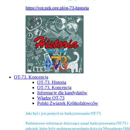
https://vot.pzk.org.pl/ot-73-historia
OT-73. Koncepcja
OT-73. Historia
OT-73. Koncepcja
Informacje dla kandydatów
Władze OT-73
Polski Związek Krótkofalowców
Jaki był i jest pomysł na funkcjonowanie OT-73.
Podstawowe informacje dotyczące zasad funkcjonowania OT-73 i
założeń, które były podstawą powołania dożycia Wirtualnego Odd