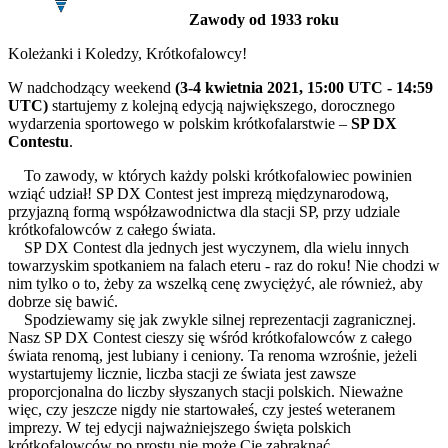
Zawody od 1933 roku
Koleżanki i Koledzy, Krótkofalowcy!
W nadchodzący weekend
(3-4 kwietnia 2021, 15:00 UTC - 14:59
UTC)
startujemy z kolejną edycją największego, dorocznego
wydarzenia sportowego w polskim krótkofalarstwie –
SP DX
Contestu
.
To zawody, w których każdy polski krótkofalowiec powinien
wziąć udział! SP DX Contest jest imprezą międzynarodową,
przyjazną formą współzawodnictwa dla stacji SP, przy udziale
krótkofalowców z całego świata.
SP DX Contest dla jednych jest wyczynem, dla wielu innych
towarzyskim spotkaniem na falach eteru - raz do roku! Nie chodzi w
nim tylko o to, żeby za wszelką cenę zwyciężyć, ale również, aby
dobrze się bawić.
Spodziewamy się jak zwykle silnej reprezentacji zagranicznej.
Nasz SP DX Contest cieszy się wśród krótkofalowców z całego
świata renomą, jest lubiany i ceniony. Ta renoma wzrośnie, jeżeli
wystartujemy licznie, liczba stacji ze świata jest zawsze
proporcjonalna do liczby słyszanych stacji polskich. Nieważne
więc, czy jeszcze nigdy nie startowałeś, czy jesteś weteranem
imprezy. W tej edycji najważniejszego święta polskich
krótkofalowców po prostu nie może Cię zabraknąć.