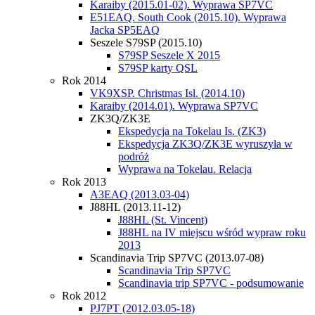
Karaiby (2015.01-02). Wyprawa SP7VC
E51EAQ. South Cook (2015.10). Wyprawa
Jacka SP5EAQ
Seszele S79SP (2015.10)
S79SP Seszele X 2015
S79SP karty QSL
Rok 2014
VK9XSP. Christmas Isl. (2014.10)
Karaiby (2014.01). Wyprawa SP7VC
ZK3Q/ZK3E
Ekspedycja na Tokelau Is. (ZK3)
Ekspedycja ZK3Q/ZK3E wyruszyła w
podróż
Wyprawa na Tokelau. Relacja
Rok 2013
A3EAQ (2013.03-04)
J88HL (2013.11-12)
J88HL (St. Vincent)
J88HL na IV miejscu wśród wypraw roku
2013
Scandinavia Trip SP7VC (2013.07-08)
Scandinavia Trip SP7VC
Scandinavia trip SP7VC - podsumowanie
Rok 2012
PJ7PT (2012.03.05-18)