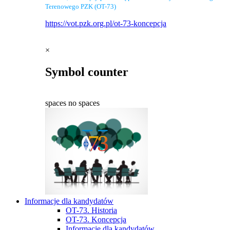
Terenowego PZK (OT-73)
https://vot.pzk.org.pl/ot-73-koncepcja
×
Symbol counter
spaces
no spaces
Informacje dla kandydatów
OT-73. Historia
OT-73. Koncepcja
Informacje dla kandydatów