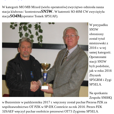
W kategorii MO MB Mixed (wielu operatorów) zwyciętwo odniosła nasza
SN5W
.
stacja klubowa / kontestowa
W katerorii SO 40M CW zwyciężyła
SO4M
stacja
(operator Tomek SP5UAF).
W przypadku
SN5W
obroniony
został tytuł
mistrzowski z
2016 r. w tej
samej kategorii.
Operatorami
stacji SN5W
byli podobnie,
jak w roku 2016
Zbyszek
SP5GRM i Zygi
SP5ELA.
Na spotkaniu
Zespołu SN0HQ
w Burzeninie w październiku 2017 r. wręczony został puchar Prezesa PZK za
współzawodnictwo OT PZK w SP-DX Conteście za rok 2016. Prezes PZK
3Z6AEF wręczył puchar osobiście prezesowi OT73 Zygiemu SP5ELA.