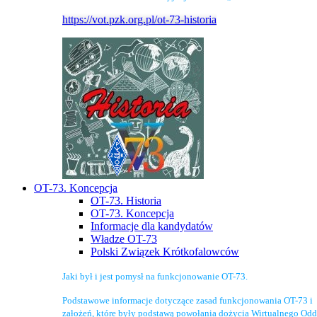
https://vot.pzk.org.pl/ot-73-historia
OT-73. Koncepcja
OT-73. Historia
OT-73. Koncepcja
Informacje dla kandydatów
Władze OT-73
Polski Związek Krótkofalowców
Jaki był i jest pomysł na funkcjonowanie OT-73.
Podstawowe informacje dotyczące zasad funkcjonowania OT-73 i
założeń, które były podstawą powołania dożycia Wirtualnego Odd