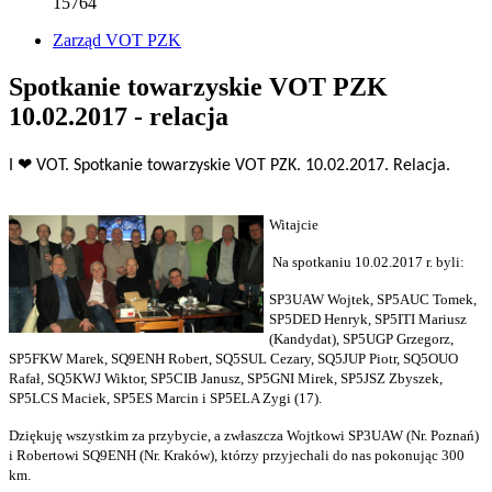
15764
Zarząd VOT PZK
Spotkanie towarzyskie VOT PZK
10.02.2017 - relacja
I ❤ VOT. Spotkanie towarzyskie VOT PZK. 10.02.2017. Relacja.
Witajcie
Na spotkaniu 10.02.2017 r. byli:
SP3UAW Wojtek, SP5AUC Tomek,
SP5DED Henryk, SP5ITI Mariusz
(Kandydat), SP5UGP Grzegorz,
SP5FKW Marek, SQ9ENH Robert, SQ5SUL Cezary, SQ5JUP Piotr, SQ5OUO
Rafał, SQ5KWJ Wiktor, SP5CIB Janusz, SP5GNI Mirek, SP5JSZ Zbyszek,
SP5LCS Maciek, SP5ES Marcin i SP5ELA Zygi (17).
Dziękuję wszystkim za przybycie, a zwłaszcza Wojtkowi SP3UAW (Nr. Poznań)
i Robertowi SQ9ENH (Nr. Kraków), którzy przyjechali do nas pokonując 300
km.