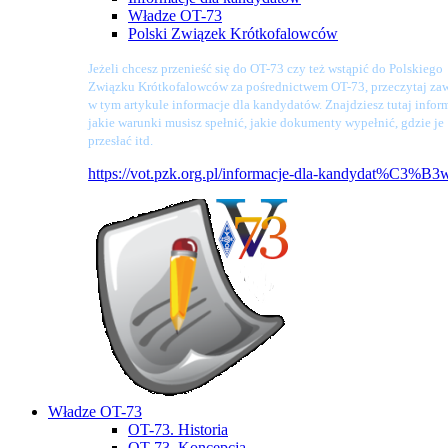
Władze OT-73
Polski Związek Krótkofalowców
Jeżeli chcesz przenieść się do OT-73 czy też wstąpić do Polskiego
Związku Krótkofalowców za pośrednictwem OT-73, przeczytaj zaw
w tym artykule informacje dla kandydatów. Znajdziesz tutaj infor
jakie warunki musisz spełnić, jakie dokumenty wypełnić, gdzie je
przesłać itd.
https://vot.pzk.org.pl/informacje-dla-kandydat%C3%B3
Władze OT-73
OT-73. Historia
OT-73. Koncepcja