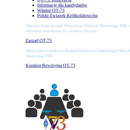
Informacje dla kandydatów
Władze OT-73
Polski Związek Krótkofalowców
Aktualny skład Zarządu Wirtualnego Oddziału Terenowego PZK o
informacje kontaktowe do członków Zarządu:
Zarząd OT-73
Skład i dane kontaktowe Komisji Rewizyjnej Wirtualnego Oddzia
Terenowego PZK:
Komisja Rewizyjna OT-73