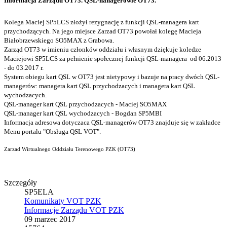
Informacja Zarządu OT73. QSL-nanagerowie OT73.
Kolega Maciej SP5LCS złożył rezygnację z funkcji QSL-managera kart
przychodzących. Na jego miejsce Zarzad OT73 powołał kolegę Macieja
Białobrzewskiego SO5MAX z Grabowa.
Zarząd OT73 w imieniu członków oddziału i własnym dziękuje koledze
Maciejowi SP5LCS za pełnienie społecznej funkcji QSL-managera od 06.2013
- do 03.2017 r.
System obiegu kart QSL w OT73 jest nietypowy i bazuje na pracy dwóch QSL-
managerów: managera kart QSL przychodzacych i managera kart QSL
wychodzacych.
QSL-manager kart QSL przychodzacych - Maciej SO5MAX
QSL-manager kart QSL wychodzacych - Bogdan SP5MBI
Informacja adresowa dotyczaca QSL-managerów OT73 znajduje się w zakładce
Menu portalu "Obsługa QSL VOT".
Zarzad Wirtualnego Oddziału Terenowego PZK (OT73)
Szczegóły
SP5ELA
Komunikaty VOT PZK
Informacje Zarządu VOT PZK
09 marzec 2017