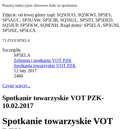
Poniżej tradycyjnie zbiorowe fotki ze spotkania.
Zdjęcie: od lewej górny rząd: SQ5OUO, SQ5KWJ, SP5ES,
SP5AUC, SP3UAW, SP5CIB, SQ5SUL, SP5ITI, SP5DED,
SQ5JUP, SP5FKW, SQ9ENH. Rząd dolny: SP5ELA, SP5GNI,
SP5JSZ, SP5LCS.
73 ZYGI SP5ELA
Szczegóły
SP5ELA
Zebrania i spotkania VOT PZK
Spotkania towarzyskie VOT PZK
12 luty 2017
2460
Czytaj więcej...
Spotkanie towarzyskie VOT PZK-
10.02.2017
Spotkanie towarzyskie VOT