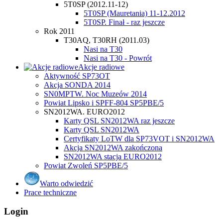
5T0SP (2012.11-12)
5T0SP (Mauretania) 11-12.2012
5T0SP. Finał - raz jeszcze
Rok 2011
T30AQ, T30RH (2011.03)
Nasi na T30
Nasi na T30 - Powrót
Akcje radiowe
Aktywność SP73OT
Akcja SONDA 2014
SN0MPTW. Noc Muzeów 2014
Powiat Lipsko i SPFF-804 SP5PBE/5
SN2012WA. EURO2012
Karty QSL SN2012WA raz jeszcze
Karty QSL SN2012WA
Certyfikaty LoTW dla SP73VOT i SN2012WA
Akcja SN2012WA zakończona
SN2012WA stacja EURO2012
Powiat Zwoleń SP5PBE/5
Warto odwiedzić
Prace techniczne
Login