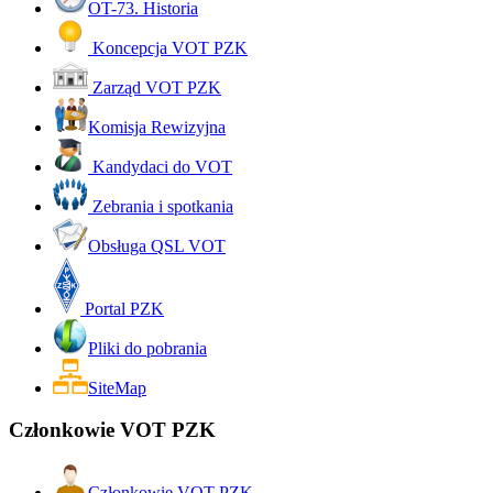
OT-73. Historia
Koncepcja VOT PZK
Zarząd VOT PZK
Komisja Rewizyjna
Kandydaci do VOT
Zebrania i spotkania
Obsługa QSL VOT
Portal PZK
Pliki do pobrania
SiteMap
Członkowie VOT PZK
Członkowie VOT PZK