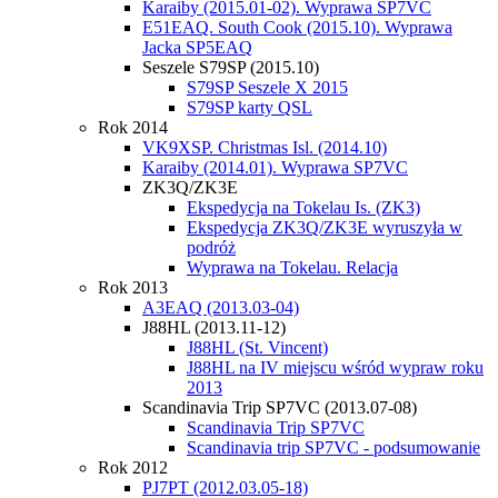
Karaiby (2015.01-02). Wyprawa SP7VC
E51EAQ. South Cook (2015.10). Wyprawa
Jacka SP5EAQ
Seszele S79SP (2015.10)
S79SP Seszele X 2015
S79SP karty QSL
Rok 2014
VK9XSP. Christmas Isl. (2014.10)
Karaiby (2014.01). Wyprawa SP7VC
ZK3Q/ZK3E
Ekspedycja na Tokelau Is. (ZK3)
Ekspedycja ZK3Q/ZK3E wyruszyła w
podróż
Wyprawa na Tokelau. Relacja
Rok 2013
A3EAQ (2013.03-04)
J88HL (2013.11-12)
J88HL (St. Vincent)
J88HL na IV miejscu wśród wypraw roku
2013
Scandinavia Trip SP7VC (2013.07-08)
Scandinavia Trip SP7VC
Scandinavia trip SP7VC - podsumowanie
Rok 2012
PJ7PT (2012.03.05-18)