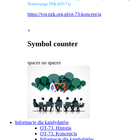
Terenowego PZK (OT-73)
https://vot.pzk.org.pl/ot-73-koncepcja
×
Symbol counter
spaces
no spaces
Informacje dla kandydatów
OT-73. Historia
OT-73. Koncepcja
Informacje dla kandydatów