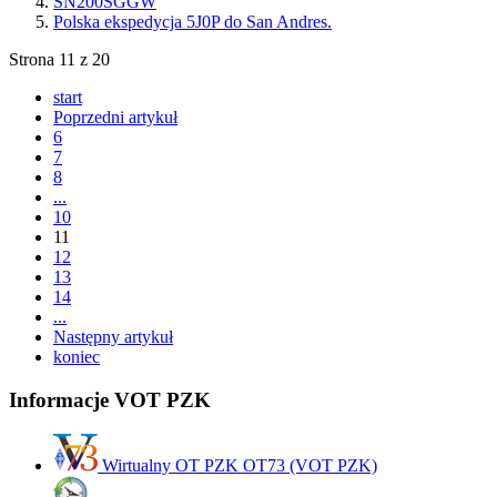
SN200SGGW
Polska ekspedycja 5J0P do San Andres.
Strona 11 z 20
start
Poprzedni artykuł
6
7
8
...
10
11
12
13
14
...
Następny artykuł
koniec
Informacje VOT PZK
Wirtualny OT PZK OT73 (VOT PZK)