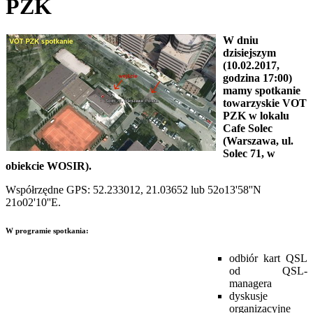
PZK
W dniu
dzisiejszym
(10.02.2017,
godzina 17:00)
mamy spotkanie
towarzyskie VOT
PZK w lokalu
Cafe Solec
(Warszawa, ul.
Solec 71, w
obiekcie WOSIR).
Współrzędne GPS: 52.233012, 21.03652 lub 52o13'58''N
21o02'10''E.
W programie spotkania:
odbiór kart QSL
od QSL-
managera
dyskusje
organizacyjne