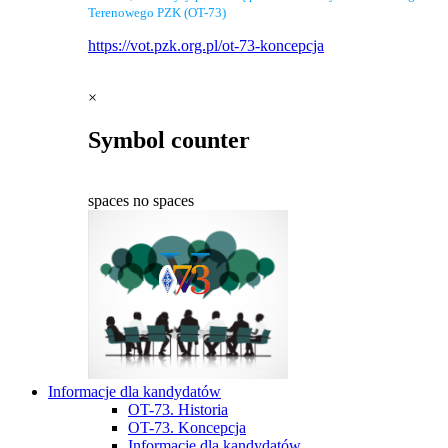
Terenowego PZK (OT-73)
https://vot.pzk.org.pl/ot-73-koncepcja
×
Symbol counter
spaces
no spaces
Informacje dla kandydatów
OT-73. Historia
OT-73. Koncepcja
Informacje dla kandydatów