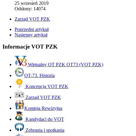
25 wrzesień 2019
Odsłony: 14074
Zarząd VOT PZK
Poprzedni artykuł
Następny artykuł
Informacje VOT PZK
Wirtualny OT PZK OT73 (VOT PZK)
OT-73. Historia
Koncepcja VOT PZK
Zarząd VOT PZK
Komisja Rewizyjna
Kandydaci do VOT
Zebrania i spotkania