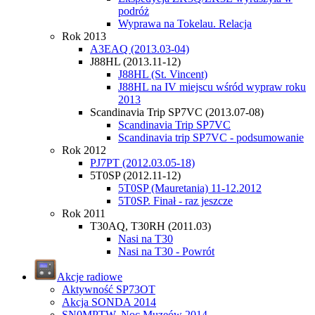
podróż
Wyprawa na Tokelau. Relacja
Rok 2013
A3EAQ (2013.03-04)
J88HL (2013.11-12)
J88HL (St. Vincent)
J88HL na IV miejscu wśród wypraw roku
2013
Scandinavia Trip SP7VC (2013.07-08)
Scandinavia Trip SP7VC
Scandinavia trip SP7VC - podsumowanie
Rok 2012
PJ7PT (2012.03.05-18)
5T0SP (2012.11-12)
5T0SP (Mauretania) 11-12.2012
5T0SP. Finał - raz jeszcze
Rok 2011
T30AQ, T30RH (2011.03)
Nasi na T30
Nasi na T30 - Powrót
Akcje radiowe
Aktywność SP73OT
Akcja SONDA 2014
SN0MPTW. Noc Muzeów 2014