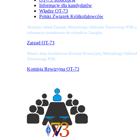
Informacje dla kandydatów
Władze OT-73
Polski Związek Krótkofalowców
Aktualny skład Zarządu Wirtualnego Oddziału Terenowego PZK o
informacje kontaktowe do członków Zarządu:
Zarząd OT-73
Skład i dane kontaktowe Komisji Rewizyjnej Wirtualnego Oddzia
Terenowego PZK:
Komisja Rewizyjna OT-73