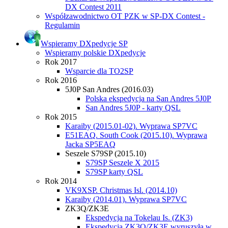
DX Contest 2011
Współzawodnictwo OT PZK w SP-DX Contest -
Regulamin
Wspieramy DXpedycje SP
Wspieramy polskie DXpedycje
Rok 2017
Wsparcie dla TO2SP
Rok 2016
5J0P San Andres (2016.03)
Polska ekspedycja na San Andres 5J0P
San Andres 5J0P - karty QSL
Rok 2015
Karaiby (2015.01-02). Wyprawa SP7VC
E51EAQ. South Cook (2015.10). Wyprawa
Jacka SP5EAQ
Seszele S79SP (2015.10)
S79SP Seszele X 2015
S79SP karty QSL
Rok 2014
VK9XSP. Christmas Isl. (2014.10)
Karaiby (2014.01). Wyprawa SP7VC
ZK3Q/ZK3E
Ekspedycja na Tokelau Is. (ZK3)
Ekspedycja ZK3Q/ZK3E wyruszyła w