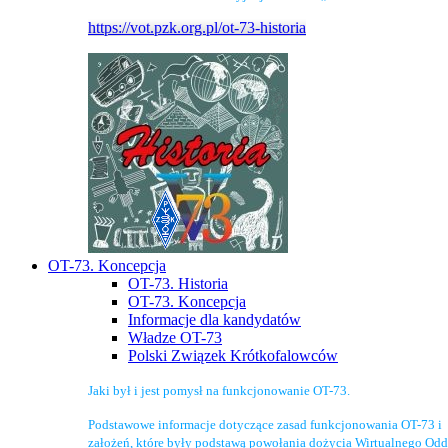
https://vot.pzk.org.pl/ot-73-historia
OT-73. Koncepcja
OT-73. Historia
OT-73. Koncepcja
Informacje dla kandydatów
Władze OT-73
Polski Związek Krótkofalowców
Jaki był i jest pomysł na funkcjonowanie OT-73.
Podstawowe informacje dotyczące zasad funkcjonowania OT-73 i
założeń, które były podstawą powołania dożycia Wirtualnego Odd