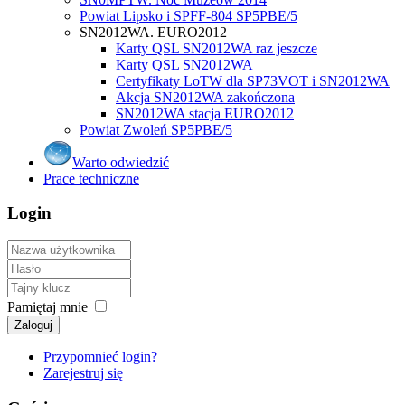
Powiat Lipsko i SPFF-804 SP5PBE/5
SN2012WA. EURO2012
Karty QSL SN2012WA raz jeszcze
Karty QSL SN2012WA
Certyfikaty LoTW dla SP73VOT i SN2012WA
Akcja SN2012WA zakończona
SN2012WA stacja EURO2012
Powiat Zwoleń SP5PBE/5
Warto odwiedzić
Prace techniczne
Login
Pamiętaj mnie
Zaloguj
Przypomnieć login?
Zarejestruj się