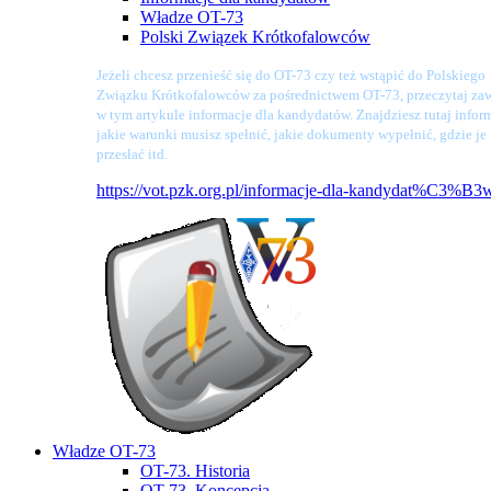
Władze OT-73
Polski Związek Krótkofalowców
Jeżeli chcesz przenieść się do OT-73 czy też wstąpić do Polskiego
Związku Krótkofalowców za pośrednictwem OT-73, przeczytaj zaw
w tym artykule informacje dla kandydatów. Znajdziesz tutaj infor
jakie warunki musisz spełnić, jakie dokumenty wypełnić, gdzie je
przesłać itd.
https://vot.pzk.org.pl/informacje-dla-kandydat%C3%B3
Władze OT-73
OT-73. Historia
OT-73. Koncepcja