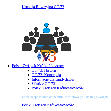
Komisja Rewizyjna OT-73
Polski Związek Krótkofalowców
OT-73. Historia
OT-73. Koncepcja
Informacje dla kandydatów
Władze OT-73
Polski Związek Krótkofalowców
Łącze bezpośrednie do poratlu internetowego Polskiego Związku
Polski Związek Krótkofalowców