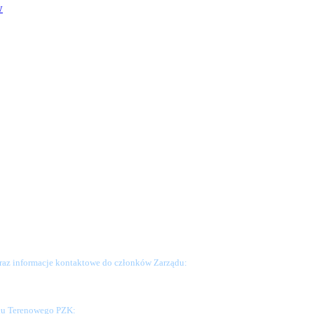
w
raz informacje kontaktowe do członków Zarządu:
ału Terenowego PZK: