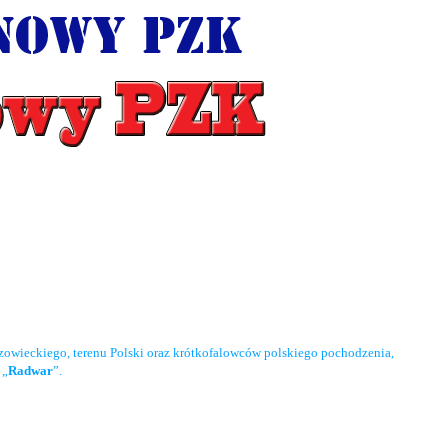
owieckiego, terenu Polski oraz krótkofalowców polskiego pochodzenia,
 „
Radwar
”.