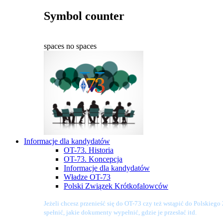
Symbol counter
spaces
no spaces
Informacje dla kandydatów
OT-73. Historia
OT-73. Koncepcja
Informacje dla kandydatów
Władze OT-73
Polski Związek Krótkofalowców
Jeżeli chcesz przenieść się do OT-73 czy też wstąpić do Polskieg
spełnić, jakie dokumenty wypełnić, gdzie je przesłać itd.