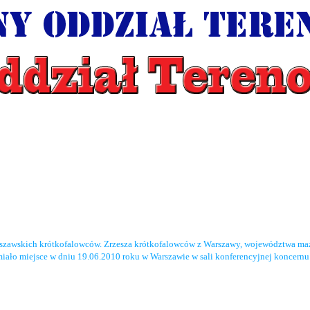
rszawskich krótkofalowców. Zrzesza krótkofalowców z Warszawy, województwa maz
miało miejsce w dniu 19.06.2010 roku w Warszawie w sali konferencyjnej koncernu