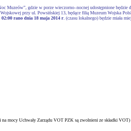
 „Noc Muzeów”, gdzie w porze wieczorno–nocnej udostępnione będzie
 Wojskowej przy ul. Powsińskiej 13, będące filią Muzeum Wojska Polsk
. 02:00 rano dnia 18 maja 2014 r
. (czasu lokalnego) będzie miała mie
ni na mocy Uchwały Zarządu VOT PZK są zwolnieni ze składki VOT)