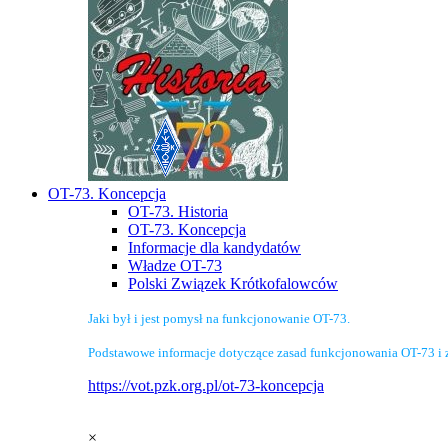
OT-73. Koncepcja
OT-73. Historia
OT-73. Koncepcja
Informacje dla kandydatów
Władze OT-73
Polski Związek Krótkofalowców
Jaki był i jest pomysł na funkcjonowanie OT-73.
Podstawowe informacje dotyczące zasad funkcjonowania OT-73 i 
https://vot.pzk.org.pl/ot-73-koncepcja
×