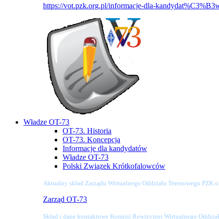
https://vot.pzk.org.pl/informacje-dla-kandydat%C3%B3
Władze OT-73
OT-73. Historia
OT-73. Koncepcja
Informacje dla kandydatów
Władze OT-73
Polski Związek Krótkofalowców
Aktualny skład Zarządu Wirtualnego Oddziału Terenowego PZK o
Zarząd OT-73
Skład i dane kontaktowe Komisji Rewizyjnej Wirtualnego Oddzi