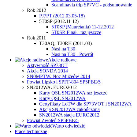
Scandinavia trip SP7VC - podsumowanie
Rok 2012
PJ7PT (2012.03.05-18)
5T0SP (2012.11-12)
5T0SP (Mauretania) 11-12.2012
5T0SP. Finał - raz jeszcze
Rok 2011
T30AQ, T30RH (2011.03)
Nasi na T30
Nasi na T30 - Powrót
Akcje radiowe
Aktywność SP73OT
Akcja SONDA 2014
SN0MPTW. Noc Muzeów 2014
Powiat Lipsko i SPFF-804 SP5PBE/5
SN2012WA. EURO2012
Karty QSL SN2012WA raz jeszcze
Karty QSL SN2012WA
Certyfikaty LoTW dla SP73VOT i SN2012WA
Akcja SN2012WA zakończona
SN2012WA stacja EURO2012
Powiat Zwoleń SP5PBE/5
Warto odwiedzić
Prace techniczne