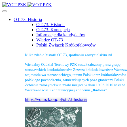
OT-73. Historia
OT-73. Historia
OT-73. Koncepcja
Informacje dla kandydatów
Władze OT-73
Polski Związek Krótkofalowców
Kilka zdań o historii OT-73, spotkaniu zaożycielskim itd.
Wirtualny Oddział Terenowy PZK został założony przez grupę
warszawskich krótkofalowców. Zrzesza krótkofalowców z Warszaw
województwa mazowieckiego, terenu Polski oraz krótkofalowców
polskiego pochodzenia, zamieszkujących poza granicami Polski.
Zebranie założycielskie miało miejsce w dniu 19.06.2010 roku w
Warszawie w sali konferencyjnej koncernu „
Radwar
”.
https://vot.pzk.org.pl/ot-73-historia