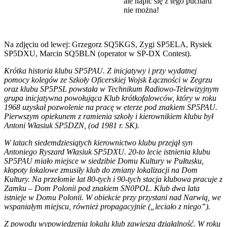
ale napić się z tego pucharu
nie można!
Na zdjęciu od lewej: Grzegorz SQ5KGS, Zygi SP5ELA, Rysiek
SP5DXU, Marcin SQ5BLN (operator w SP-DX Contest).
Krótka historia klubu SP5PAU. Z inicjatywy i przy wydatnej
pomocy kolegów ze Szkoły Oficerskiej Wojsk Łączności w Zegrzu
oraz klubu SP5PSL powstała w Technikum Radiowo-Telewizyjnym
grupa inicjatywna powołująca Klub krótkofalowców, który w roku
1968 uzyskał pozwolenie na pracę w eterze pod znakiem SP5PAU.
Pierwszym opiekunem z ramienia szkoły i kierownikiem klubu był
Antoni Własiuk SP5DZN, (od 1981 r. SK).
W latach siedemdziesiątych kierownictwo klubu przejął syn
Antoniego Ryszard Własiuk SP5DXU. 20-to lecie istnienia klubu
SP5PAU miało miejsce w siedzibie Domu Kultury w Pułtusku,
kłopoty lokalowe zmusiły klub do zmiany lokalizacji na Dom
Kultury. Na przełomie lat 80-tych i 90-tych stacja klubowa pracuje z
Zamku – Dom Polonii pod znakiem SN0POL. Klub dwa lata
istnieje w Domu Polonii. W obiekcie przy przystani nad Narwią, we
wspaniałym miejscu, również propagacyjnie („leciało z niego”).
Z powodu wypowiedzenia lokalu klub zawiesza działalność. W roku