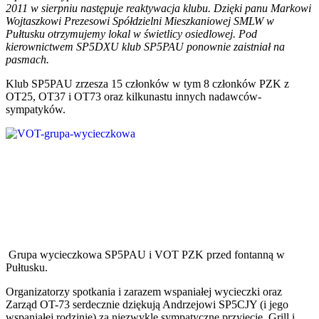
2011 w sierpniu następuje reaktywacja klubu. Dzięki panu Markowi
Wojtaszkowi Prezesowi Spółdzielni Mieszkaniowej SMLW w
Pułtusku otrzymujemy lokal w świetlicy osiedlowej. Pod
kierownictwem SP5DXU klub SP5PAU ponownie zaistniał na
pasmach.
Klub SP5PAU zrzesza 15 członków w tym 8 członków PZK z
OT25, OT37 i OT73 oraz kilkunastu innych nadawców-
sympatyków.
Grupa wycieczkowa SP5PAU i VOT PZK przed fontanną w
Pułtusku.
Organizatorzy spotkania i zarazem wspaniałej wycieczki oraz
Zarząd OT-73 serdecznie dziękują Andrzejowi SP5CJY (i jego
wspaniałej rodzinie) za niezwykle sympatyczne przyjęcie. Grill i