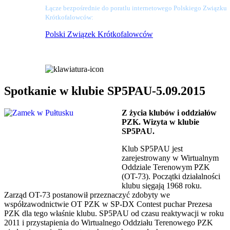
Łącze bezpośrednie do poratlu internetowego Polskiego Związku
Krótkofalowców:
Polski Związek Krótkofalowców
Spotkanie w klubie SP5PAU-5.09.2015
Z życia klubów i oddziałów
PZK. Wizyta w klubie
SP5PAU.
Klub SP5PAU jest
zarejestrowany w Wirtualnym
Oddziale Terenowym PZK
(OT-73). Początki działalności
klubu sięgają 1968 roku.
Zarząd OT-73 postanowił przeznaczyć zdobyty we
współzawodnictwie OT PZK w SP-DX Contest puchar Prezesa
PZK dla tego właśnie klubu. SP5PAU od czasu reaktywacji w roku
2011 i przystapienia do Wirtualnego Oddziału Terenowego PZK