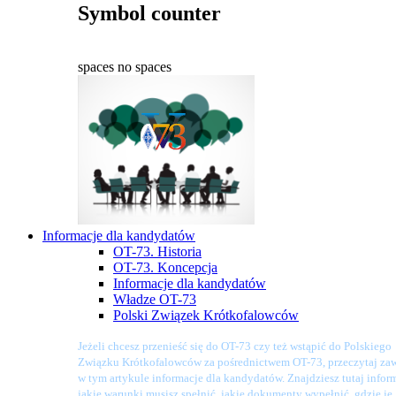
Symbol counter
spaces
no spaces
Informacje dla kandydatów
OT-73. Historia
OT-73. Koncepcja
Informacje dla kandydatów
Władze OT-73
Polski Związek Krótkofalowców
Jeżeli chcesz przenieść się do OT-73 czy też wstąpić do Polskiego
Związku Krótkofalowców za pośrednictwem OT-73, przeczytaj zaw
w tym artykule informacje dla kandydatów. Znajdziesz tutaj infor
jakie warunki musisz spełnić, jakie dokumenty wypełnić, gdzie je