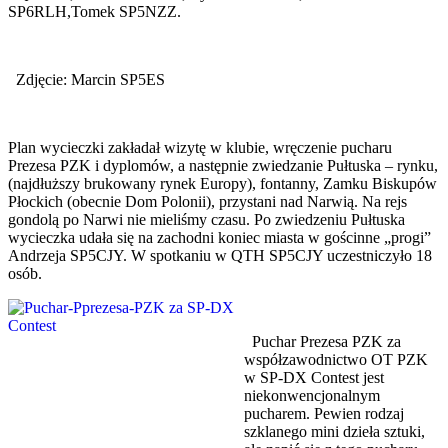
SP6RLH,Tomek SP5NZZ.
Zdjęcie: Marcin SP5ES
Plan wycieczki zakładał wizytę w klubie, wręczenie pucharu
Prezesa PZK i dyplomów, a następnie zwiedzanie Pułtuska – rynku,
(najdłuższy brukowany rynek Europy), fontanny, Zamku Biskupów
Płockich (obecnie Dom Polonii), przystani nad Narwią. Na rejs
gondolą po Narwi nie mieliśmy czasu. Po zwiedzeniu Pułtuska
wycieczka udała się na zachodni koniec miasta w gościnne „progi”
Andrzeja SP5CJY. W spotkaniu w QTH SP5CJY uczestniczyło 18
osób.
Puchar Prezesa PZK za
współzawodnictwo OT PZK
w SP-DX Contest jest
niekonwencjonalnym
pucharem. Pewien rodzaj
szklanego mini dzieła sztuki,