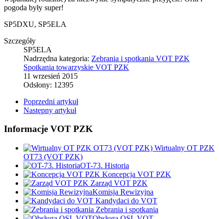
pogoda były super!
SP5DXU, SP5ELA
Szczegóły
SP5ELA
Nadrzędna kategoria:
Zebrania i spotkania VOT PZK
Spotkania towarzyskie VOT PZK
11 wrzesień 2015
Odsłony: 12395
Poprzedni artykuł
Następny artykuł
Informacje VOT PZK
Wirtualny OT PZK
OT73 (VOT PZK)
OT-73. Historia
Koncepcja VOT PZK
Zarząd VOT PZK
Komisja Rewizyjna
Kandydaci do VOT
Zebrania i spotkania
Obsługa QSL VOT