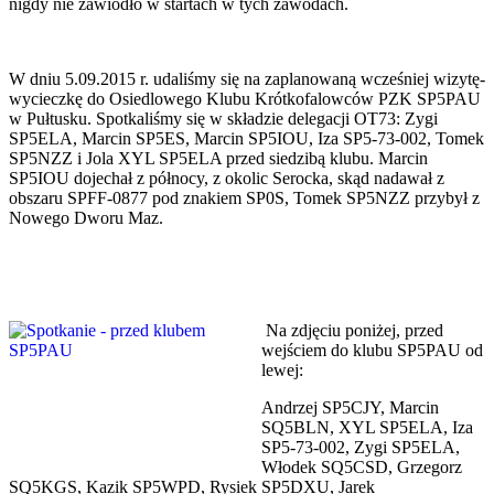
nigdy nie zawiodło w startach w tych zawodach.
W dniu 5.09.2015 r. udaliśmy się na zaplanowaną wcześniej wizytę-
wycieczkę do Osiedlowego Klubu Krótkofalowców PZK SP5PAU
w Pułtusku. Spotkaliśmy się w składzie delegacji OT73: Zygi
SP5ELA, Marcin SP5ES, Marcin SP5IOU, Iza SP5-73-002, Tomek
SP5NZZ i Jola XYL SP5ELA przed siedzibą klubu. Marcin
SP5IOU dojechał z północy, z okolic Serocka, skąd nadawał z
obszaru SPFF-0877 pod znakiem SP0S, Tomek SP5NZZ przybył z
Nowego Dworu Maz.
Na zdjęciu p
oniżej, przed
wejściem do klubu SP5PAU od
lewej:
Andrzej SP5CJY, Marcin
SQ5BLN, XYL SP5ELA, Iza
SP5-73-002, Zygi SP5ELA,
Włodek SQ5CSD, Grzegorz
SQ5KGS, Kazik SP5WPD, Rysiek SP5DXU, Jarek