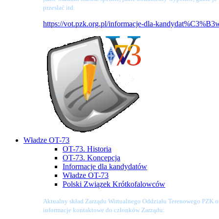
przesłać itd.
https://vot.pzk.org.pl/informacje-dla-kandydat%C3%B3
Władze OT-73
OT-73. Historia
OT-73. Koncepcja
Informacje dla kandydatów
Władze OT-73
Polski Związek Krótkofalowców
Aktualny skład Zarządu Wirtualnego Oddziału Terenowego PZK o
informacje kontaktowe do członków Zarządu: