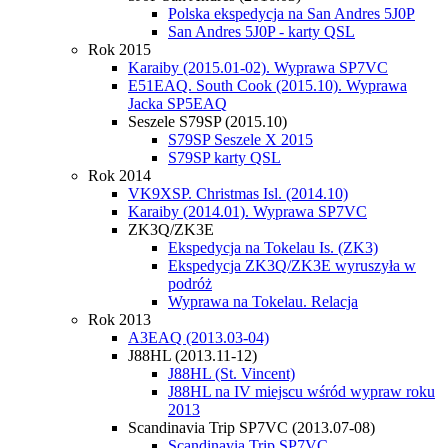
Polska ekspedycja na San Andres 5J0P
San Andres 5J0P - karty QSL
Rok 2015
Karaiby (2015.01-02). Wyprawa SP7VC
E51EAQ. South Cook (2015.10). Wyprawa
Jacka SP5EAQ
Seszele S79SP (2015.10)
S79SP Seszele X 2015
S79SP karty QSL
Rok 2014
VK9XSP. Christmas Isl. (2014.10)
Karaiby (2014.01). Wyprawa SP7VC
ZK3Q/ZK3E
Ekspedycja na Tokelau Is. (ZK3)
Ekspedycja ZK3Q/ZK3E wyruszyła w
podróż
Wyprawa na Tokelau. Relacja
Rok 2013
A3EAQ (2013.03-04)
J88HL (2013.11-12)
J88HL (St. Vincent)
J88HL na IV miejscu wśród wypraw roku
2013
Scandinavia Trip SP7VC (2013.07-08)
Scandinavia Trip SP7VC