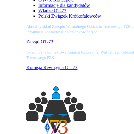
Informacje dla kandydatów
Władze OT-73
Polski Związek Krótkofalowców
Aktualny skład Zarządu Wirtualnego Oddziału Terenowego PZK o
informacje kontaktowe do członków Zarządu:
Zarząd OT-73
Skład i dane kontaktowe Komisji Rewizyjnej Wirtualnego Oddzia
Terenowego PZK:
Komisja Rewizyjna OT-73