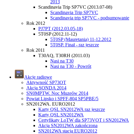
2013
Scandinavia Trip SP7VC (2013.07-08)
Scandinavia Trip SP7VC
Scandinavia trip SP7VC - podsumowanie
Rok 2012
PJ7PT (2012.03.05-18)
5T0SP (2012.11-12)
5T0SP (Mauretania) 11-12.2012
5T0SP. Finał - raz jeszcze
Rok 2011
T30AQ, T30RH (2011.03)
Nasi na T30
Nasi na T30 - Powrót
Akcje radiowe
Aktywność SP73OT
Akcja SONDA 2014
SN0MPTW. Noc Muzeów 2014
Powiat Lipsko i SPFF-804 SP5PBE/5
SN2012WA. EURO2012
Karty QSL SN2012WA raz jeszcze
Karty QSL SN2012WA
Certyfikaty LoTW dla SP73VOT i SN2012WA
Akcja SN2012WA zakończona
SN2012WA stacja EURO2012