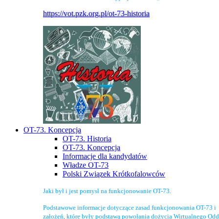
https://vot.pzk.org.pl/ot-73-historia
OT-73. Koncepcja
OT-73. Historia
OT-73. Koncepcja
Informacje dla kandydatów
Władze OT-73
Polski Związek Krótkofalowców
Jaki był i jest pomysł na funkcjonowanie OT-73.
Podstawowe informacje dotyczące zasad funkcjonowania OT-73 i
założeń, które były podstawą powołania dożycia Wirtualnego Odd