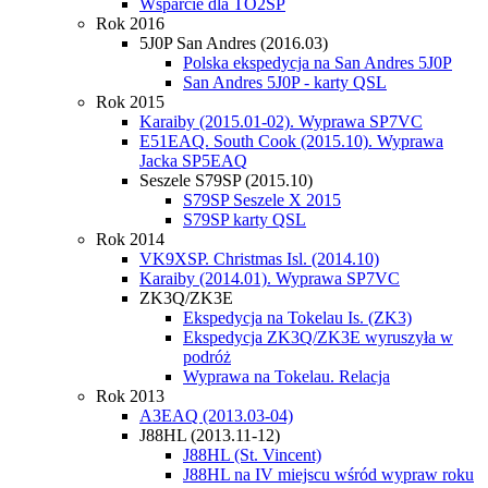
Wsparcie dla TO2SP
Rok 2016
5J0P San Andres (2016.03)
Polska ekspedycja na San Andres 5J0P
San Andres 5J0P - karty QSL
Rok 2015
Karaiby (2015.01-02). Wyprawa SP7VC
E51EAQ. South Cook (2015.10). Wyprawa
Jacka SP5EAQ
Seszele S79SP (2015.10)
S79SP Seszele X 2015
S79SP karty QSL
Rok 2014
VK9XSP. Christmas Isl. (2014.10)
Karaiby (2014.01). Wyprawa SP7VC
ZK3Q/ZK3E
Ekspedycja na Tokelau Is. (ZK3)
Ekspedycja ZK3Q/ZK3E wyruszyła w
podróż
Wyprawa na Tokelau. Relacja
Rok 2013
A3EAQ (2013.03-04)
J88HL (2013.11-12)
J88HL (St. Vincent)
J88HL na IV miejscu wśród wypraw roku