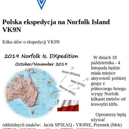
Polska ekspedycja na Norfolk Island
VK9N
Kilka słów o ekspedycji VK9N
W dniach 18
października - 4
listopada będzie
miała miejsce
aktywność polskiej
grupy z
północnego brzegu
wyspy Norfolk
kilkaset metrów od
krawędzi klifu.
Operatorzy będą
używać
oddzielnych znaków: Jacek SP5EAQ - VK9NE, Przemek (Mek)