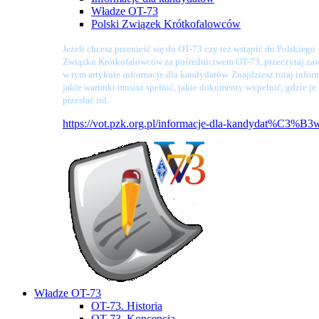
Władze OT-73
Polski Związek Krótkofalowców
Jeżeli chcesz przenieść się do OT-73 czy też wstąpić do Polskiego
Związku Krótkofalowców za pośrednictwem OT-73, przeczytaj zaw
w tym artykule informacje dla kandydatów. Znajdziesz tutaj infor
jakie warunki musisz spełnić, jakie dokumenty wypełnić, gdzie je
przesłać itd.
https://vot.pzk.org.pl/informacje-dla-kandydat%C3%B3
Władze OT-73
OT-73. Historia
OT-73. Koncepcja