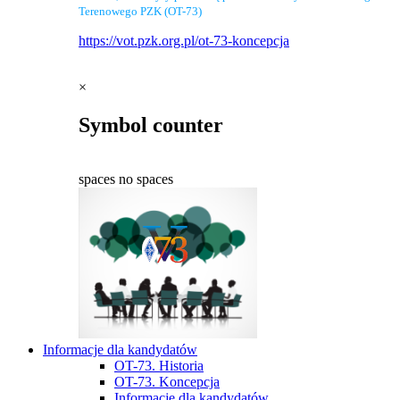
Terenowego PZK (OT-73)
https://vot.pzk.org.pl/ot-73-koncepcja
×
Symbol counter
spaces
no spaces
Informacje dla kandydatów
OT-73. Historia
OT-73. Koncepcja
Informacje dla kandydatów