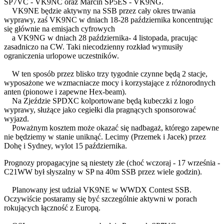
SP7VC - VK9NC oraz Marcin SP5ES - VK9NG.
VK9NE będzie aktywny na SSB przez cały okres trwania
wyprawy, zaś VK9NC w dniach 18-28 października koncentrując
się głównie na emisjach cyfrowych
a VK9NG w dniach 28 października- 4 listopada, pracując
zasadniczo na CW. Taki niecodzienny rozkład wymusiły
ograniczenia urlopowe uczestników.
W ten sposób przez blisko trzy tygodnie czynne będą 2 stacje,
wyposażone we wzmacniacze mocy i korzystające z różnorodnych
anten (pionowe i zapewne Hex-beam).
Na Zjeździe SPDXC kolportowane będą kubeczki z logo
wyprawy, służące jako cegiełki dla pragnących sponsorować
wyjazd.
Poważnym kosztem może okazać się nadbagaż, którego zapewne
nie będziemy w stanie uniknąć. Lecimy (Przemek i Jacek) przez
Dohę i Sydney, wylot 15 października.
Prognozy propagacyjne są niestety złe (choć wczoraj - 17 września -
C21WW był słyszalny w SP na 40m SSB przez wiele godzin).
Planowany jest udział VK9NE w WWDX Contest SSB.
Oczywiście postaramy się być szczególnie aktywni w porach
rokujących łączność z Europą.