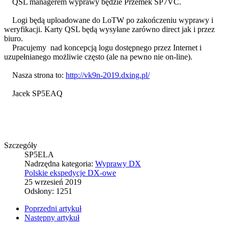
QSL managerem wyprawy będzie Przemek SP7VC.
Logi będą uploadowane do LoTW po zakończeniu wyprawy i
weryfikacji. Karty QSL będą wysyłane zarówno direct jak i przez
biuro.
Pracujemy nad koncepcją logu dostępnego przez Internet i
uzupełnianego możliwie często (ale na pewno nie on-line).
Nasza strona to:
http://vk9n-2019.dxing.pl/
Jacek SP5EAQ
Szczegóły
SP5ELA
Nadrzędna kategoria:
Wyprawy DX
Polskie ekspedycje DX-owe
25 wrzesień 2019
Odsłony: 1251
Poprzedni artykuł
Następny artykuł