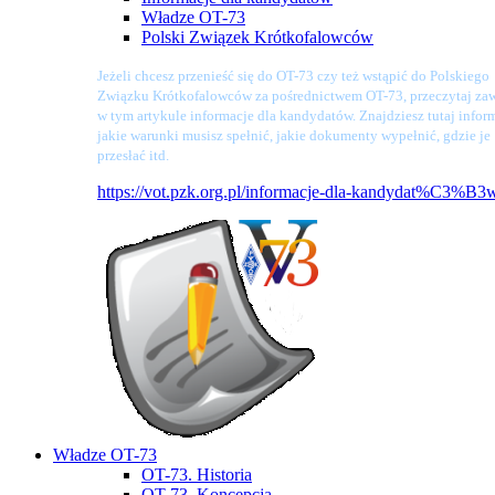
Władze OT-73
Polski Związek Krótkofalowców
Jeżeli chcesz przenieść się do OT-73 czy też wstąpić do Polskiego
Związku Krótkofalowców za pośrednictwem OT-73, przeczytaj zaw
w tym artykule informacje dla kandydatów. Znajdziesz tutaj infor
jakie warunki musisz spełnić, jakie dokumenty wypełnić, gdzie je
przesłać itd.
https://vot.pzk.org.pl/informacje-dla-kandydat%C3%B3
Władze OT-73
OT-73. Historia
OT-73. Koncepcja