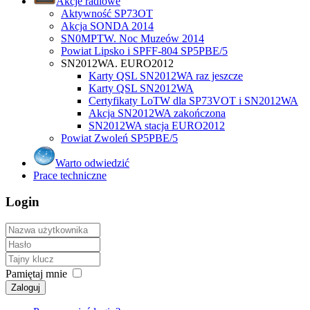
Akcje radiowe
Aktywność SP73OT
Akcja SONDA 2014
SN0MPTW. Noc Muzeów 2014
Powiat Lipsko i SPFF-804 SP5PBE/5
SN2012WA. EURO2012
Karty QSL SN2012WA raz jeszcze
Karty QSL SN2012WA
Certyfikaty LoTW dla SP73VOT i SN2012WA
Akcja SN2012WA zakończona
SN2012WA stacja EURO2012
Powiat Zwoleń SP5PBE/5
Warto odwiedzić
Prace techniczne
Login
Pamiętaj mnie
Zaloguj