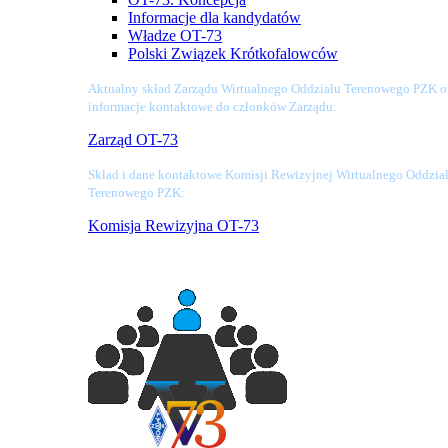
Informacje dla kandydatów
Władze OT-73
Polski Związek Krótkofalowców
Aktualny skład Zarządu Wirtualnego Oddziału Terenowego PZK o
informacje kontaktowe do członków Zarządu:
Zarząd OT-73
Skład i dane kontaktowe Komisji Rewizyjnej Wirtualnego Oddzia
Terenowego PZK:
Komisja Rewizyjna OT-73