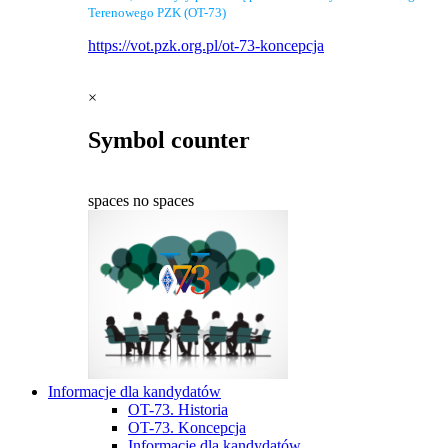
Terenowego PZK (OT-73)
https://vot.pzk.org.pl/ot-73-koncepcja
×
Symbol counter
spaces
no spaces
Informacje dla kandydatów
OT-73. Historia
OT-73. Koncepcja
Informacje dla kandydatów