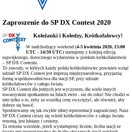
Zaproszenie do SP DX Contest 2020
Koleżanki i Koledzy, Krótkofalowcy!
W nadchodzący weekend (
4-5 kwietnia 2020, 15:00
UTC - 14:59 UTC
) startujemy z kolejną edycją
największego, dorocznego wydarzenia w polskim krótkofalarstwie
– SP DX Contestu.
To zawody, w których każdy polski krótkofalowiec powinien wziąć
udział! SP DX Contest jest imprezą międzynarodową, przyjazną
formą współzawodnictwa dla stacji SP, przy udziale
krótkofalowców z całego świata.
SP DX Contest dla jednych jest wyczynem, dla wielu innych
towarzyskim spotkaniem na falach eteru - raz do roku! Nie chodzi w
nim tylko o to, żeby za wszelką cenę zwyciężyć, ale również, aby
dobrze się bawić.
Spodziewamy się jak zwykle silnej reprezentacji zagranicznej. Nasz
SP DX Contest cieszy się wśród krótkofalowców z całego świata
renomą, jest lubiany i ceniony.
Ta renoma wzrośnie, jeżeli wystartujemy licznie, liczba stacji ze
świata jest proporcjonalna do liczby słyszanych stacji polskich.