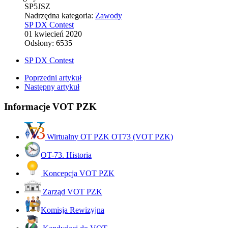
SP5JSZ
Nadrzędna kategoria:
Zawody
SP DX Contest
01 kwiecień 2020
Odsłony: 6535
SP DX Contest
Poprzedni artykuł
Następny artykuł
Informacje VOT PZK
Wirtualny OT PZK OT73 (VOT PZK)
OT-73. Historia
Koncepcja VOT PZK
Zarząd VOT PZK
Komisja Rewizyjna