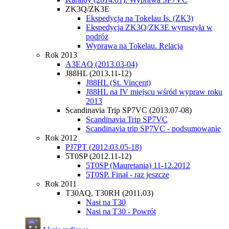
ZK3Q/ZK3E
Ekspedycja na Tokelau Is. (ZK3)
Ekspedycja ZK3Q/ZK3E wyruszyła w
podróż
Wyprawa na Tokelau. Relacja
Rok 2013
A3EAQ (2013.03-04)
J88HL (2013.11-12)
J88HL (St. Vincent)
J88HL na IV miejscu wśród wypraw roku
2013
Scandinavia Trip SP7VC (2013.07-08)
Scandinavia Trip SP7VC
Scandinavia trip SP7VC - podsumowanie
Rok 2012
PJ7PT (2012.03.05-18)
5T0SP (2012.11-12)
5T0SP (Mauretania) 11-12.2012
5T0SP. Finał - raz jeszcze
Rok 2011
T30AQ, T30RH (2011.03)
Nasi na T30
Nasi na T30 - Powrót