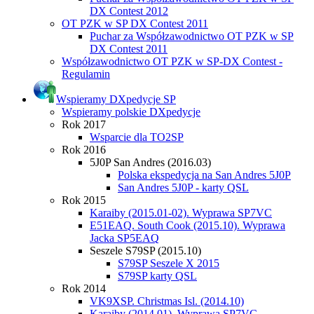
DX Contest 2012
OT PZK w SP DX Contest 2011
Puchar za Współzawodnictwo OT PZK w SP
DX Contest 2011
Współzawodnictwo OT PZK w SP-DX Contest -
Regulamin
Wspieramy DXpedycje SP
Wspieramy polskie DXpedycje
Rok 2017
Wsparcie dla TO2SP
Rok 2016
5J0P San Andres (2016.03)
Polska ekspedycja na San Andres 5J0P
San Andres 5J0P - karty QSL
Rok 2015
Karaiby (2015.01-02). Wyprawa SP7VC
E51EAQ. South Cook (2015.10). Wyprawa
Jacka SP5EAQ
Seszele S79SP (2015.10)
S79SP Seszele X 2015
S79SP karty QSL
Rok 2014
VK9XSP. Christmas Isl. (2014.10)
Karaiby (2014.01). Wyprawa SP7VC