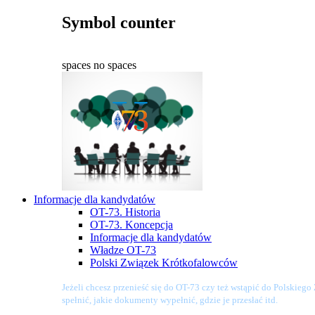
Symbol counter
spaces
no spaces
Informacje dla kandydatów
OT-73. Historia
OT-73. Koncepcja
Informacje dla kandydatów
Władze OT-73
Polski Związek Krótkofalowców
Jeżeli chcesz przenieść się do OT-73 czy też wstąpić do Polskieg
spełnić, jakie dokumenty wypełnić, gdzie je przesłać itd.