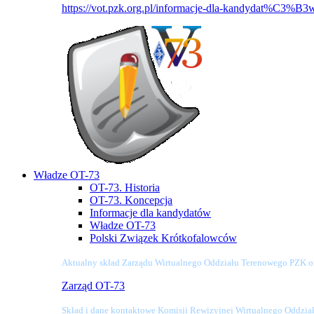
https://vot.pzk.org.pl/informacje-dla-kandydat%C3%B3
Władze OT-73
OT-73. Historia
OT-73. Koncepcja
Informacje dla kandydatów
Władze OT-73
Polski Związek Krótkofalowców
Aktualny skład Zarządu Wirtualnego Oddziału Terenowego PZK o
Zarząd OT-73
Skład i dane kontaktowe Komisji Rewizyjnej Wirtualnego Oddzi