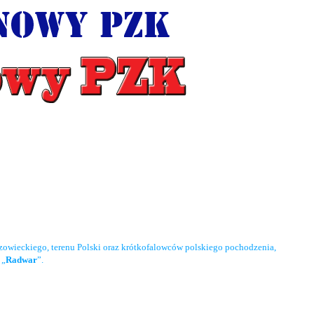
owieckiego, terenu Polski oraz krótkofalowców polskiego pochodzenia,
 „
Radwar
”.