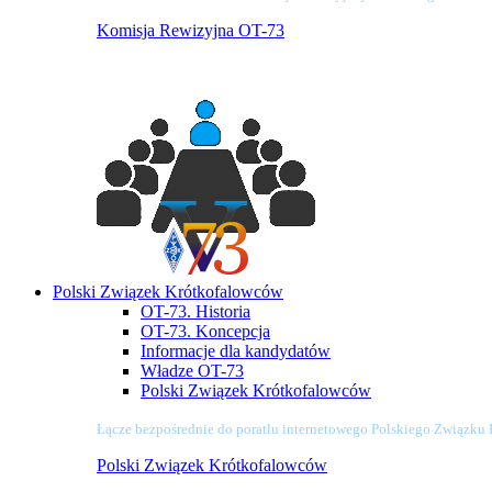
Komisja Rewizyjna OT-73
Polski Związek Krótkofalowców
OT-73. Historia
OT-73. Koncepcja
Informacje dla kandydatów
Władze OT-73
Polski Związek Krótkofalowców
Łącze bezpośrednie do poratlu internetowego Polskiego Związku
Polski Związek Krótkofalowców