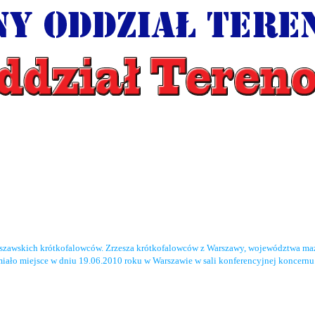
rszawskich krótkofalowców. Zrzesza krótkofalowców z Warszawy, województwa maz
miało miejsce w dniu 19.06.2010 roku w Warszawie w sali konferencyjnej koncernu