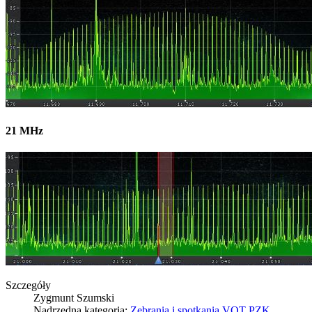
21 MHz
Szczegóły
Zygmunt Szumski
Nadrzędna kategoria:
Zebrania i spotkania VOT PZK