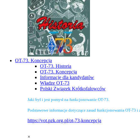
OT-73. Koncepcja
OT-73. Historia
OT-73. Koncepcja
Informacje dla kandydatów
Władze OT-73
Polski Związek Krótkofalowców
Jaki był i jest pomysł na funkcjonowanie OT-73.
Podstawowe informacje dotyczące zasad funkcjonowania OT-73 i 
https://vot.pzk.org.pl/ot-73-koncepcja
×