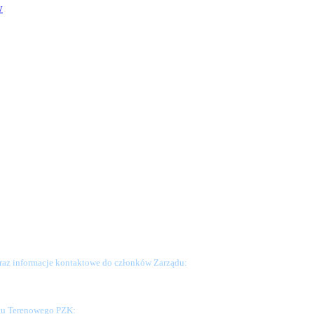
w
raz informacje kontaktowe do członków Zarządu:
ału Terenowego PZK: