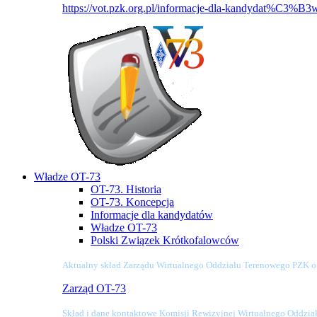
https://vot.pzk.org.pl/informacje-dla-kandydat%C3%B3
Władze OT-73
OT-73. Historia
OT-73. Koncepcja
Informacje dla kandydatów
Władze OT-73
Polski Związek Krótkofalowców
Aktualny skład Zarządu Wirtualnego Oddziału Terenowego PZK o
Zarząd OT-73
Skład i dane kontaktowe Komisji Rewizyjnej Wirtualnego Oddzi