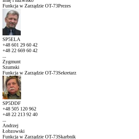
Imię i nazwisko
Funkcja w Zarządzie OT-73
Prezes
SP5ELA
+48 601 29 60 42
+48 22 669 60 42
...
Zygmunt
Szumski
Funkcja w Zarządzie OT-73
Sekretarz
SP5DDF
+48 505 120 962
+48 22 213 92 40
...
Andrzej
Łobzowski
Funkcja w Zarządzie OT-73
Skarbnik