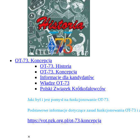
OT-73. Koncepcja
OT-73. Historia
OT-73. Koncepcja
Informacje dla kandydatów
Władze OT-73
Polski Związek Krótkofalowców
Jaki był i jest pomysł na funkcjonowanie OT-73.
Podstawowe informacje dotyczące zasad funkcjonowania OT-73 i 
https://vot.pzk.org.pl/ot-73-koncepcja
×