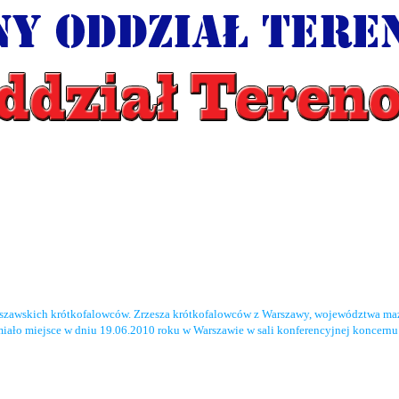
rszawskich krótkofalowców. Zrzesza krótkofalowców z Warszawy, województwa maz
miało miejsce w dniu 19.06.2010 roku w Warszawie w sali konferencyjnej koncernu