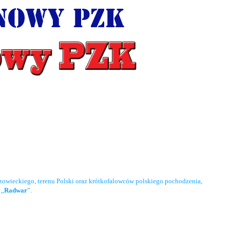
owieckiego, terenu Polski oraz krótkofalowców polskiego pochodzenia,
 „
Radwar
”.