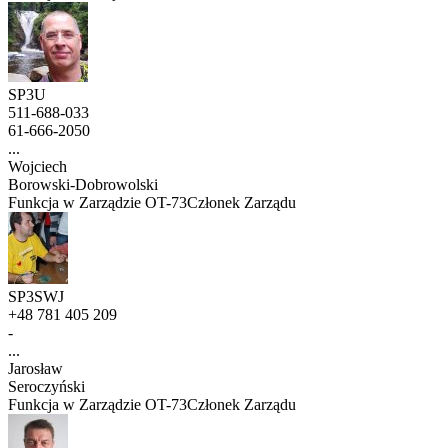
SP3U
511-688-033
61-666-2050
...
Wojciech
Borowski-Dobrowolski
Funkcja w Zarządzie OT-73
Członek Zarządu
SP3SWJ
+48 781 405 209
-
...
Jarosław
Seroczyński
Funkcja w Zarządzie OT-73
Członek Zarządu