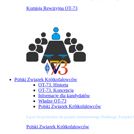
Komisja Rewizyjna OT-73
Polski Związek Krótkofalowców
OT-73. Historia
OT-73. Koncepcja
Informacje dla kandydatów
Władze OT-73
Polski Związek Krótkofalowców
Łącze bezpośrednie do poratlu internetowego Polskiego Związku
Polski Związek Krótkofalowców