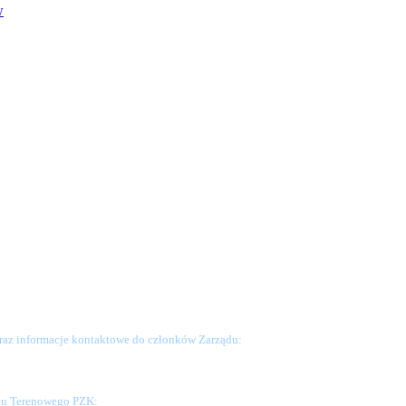
w
raz informacje kontaktowe do członków Zarządu:
ału Terenowego PZK: