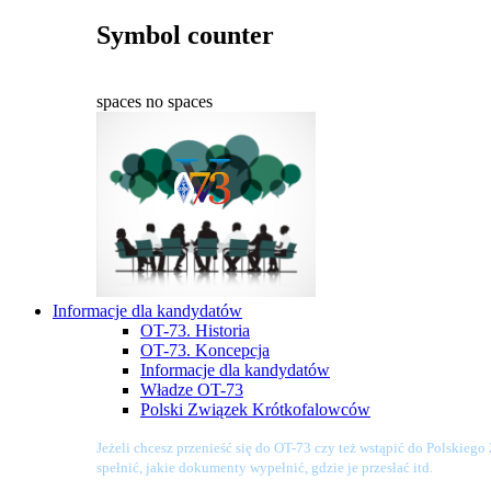
Symbol counter
spaces
no spaces
Informacje dla kandydatów
OT-73. Historia
OT-73. Koncepcja
Informacje dla kandydatów
Władze OT-73
Polski Związek Krótkofalowców
Jeżeli chcesz przenieść się do OT-73 czy też wstąpić do Polskieg
spełnić, jakie dokumenty wypełnić, gdzie je przesłać itd.