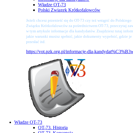
Władze OT-73
Polski Związek Krótkofalowców
Jeżeli chcesz przenieść się do OT-73 czy też wstąpić do Polskiego
Związku Krótkofalowców za pośrednictwem OT-73, przeczytaj zaw
w tym artykule informacje dla kandydatów. Znajdziesz tutaj infor
jakie warunki musisz spełnić, jakie dokumenty wypełnić, gdzie je
przesłać itd.
https://vot.pzk.org.pl/informacje-dla-kandydat%C3%B3
Władze OT-73
OT-73. Historia
OT-73. Koncepcja