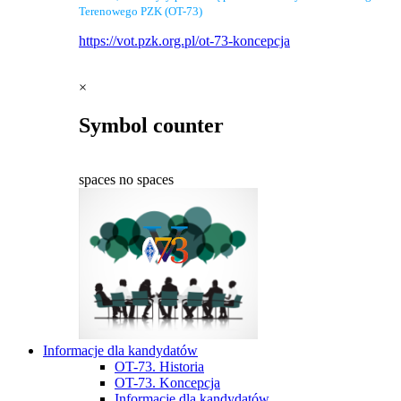
Terenowego PZK (OT-73)
https://vot.pzk.org.pl/ot-73-koncepcja
×
Symbol counter
spaces
no spaces
Informacje dla kandydatów
OT-73. Historia
OT-73. Koncepcja
Informacje dla kandydatów