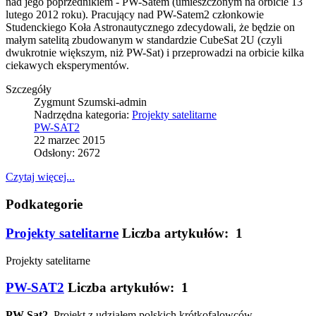
nad jego poprzednikiem - PW-Satem (umieszczonym na orbicie 13
lutego 2012 roku). Pracujący nad PW-Satem2 członkowie
Studenckiego Koła Astronautycznego zdecydowali, że będzie on
małym satelitą zbudowanym w standardzie CubeSat 2U (czyli
dwukrotnie większym, niż PW-Sat) i przeprowadzi na orbicie kilka
ciekawych eksperymentów.
Szczegóły
Zygmunt Szumski-admin
Nadrzędna kategoria:
Projekty satelitarne
PW-SAT2
22 marzec 2015
Odsłony: 2672
Czytaj więcej...
Podkategorie
Projekty satelitarne
Liczba artykułów: 1
Projekty satelitarne
PW-SAT2
Liczba artykułów: 1
PW-Sat2
. Projekt z udziałem polskich krótkofalowców.