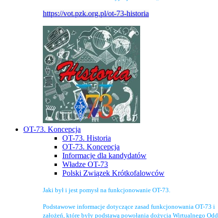
https://vot.pzk.org.pl/ot-73-historia
OT-73. Koncepcja
OT-73. Historia
OT-73. Koncepcja
Informacje dla kandydatów
Władze OT-73
Polski Związek Krótkofalowców
Jaki był i jest pomysł na funkcjonowanie OT-73.
Podstawowe informacje dotyczące zasad funkcjonowania OT-73 i
założeń, które były podstawą powołania dożycia Wirtualnego Odd