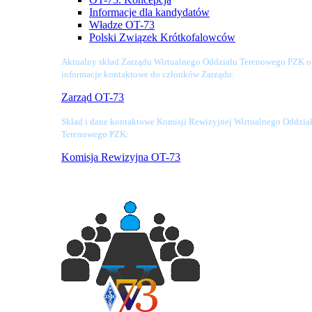
Informacje dla kandydatów
Władze OT-73
Polski Związek Krótkofalowców
Aktualny skład Zarządu Wirtualnego Oddziału Terenowego PZK o
informacje kontaktowe do członków Zarządu:
Zarząd OT-73
Skład i dane kontaktowe Komisji Rewizyjnej Wirtualnego Oddzia
Terenowego PZK:
Komisja Rewizyjna OT-73