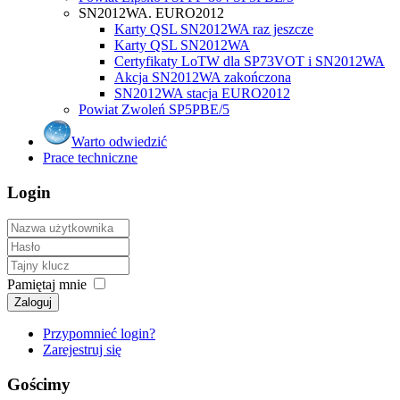
SN2012WA. EURO2012
Karty QSL SN2012WA raz jeszcze
Karty QSL SN2012WA
Certyfikaty LoTW dla SP73VOT i SN2012WA
Akcja SN2012WA zakończona
SN2012WA stacja EURO2012
Powiat Zwoleń SP5PBE/5
Warto odwiedzić
Prace techniczne
Login
Pamiętaj mnie
Zaloguj
Przypomnieć login?
Zarejestruj się
Gościmy