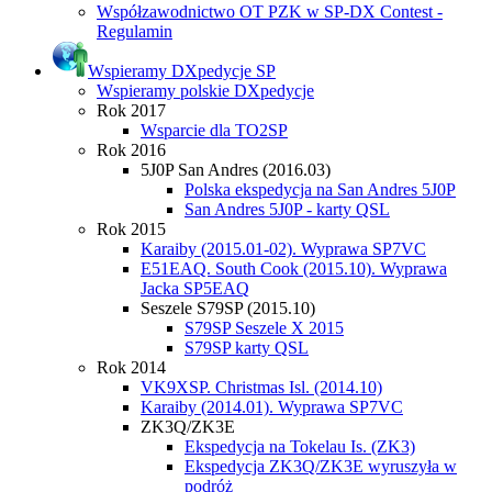
Współzawodnictwo OT PZK w SP-DX Contest -
Regulamin
Wspieramy DXpedycje SP
Wspieramy polskie DXpedycje
Rok 2017
Wsparcie dla TO2SP
Rok 2016
5J0P San Andres (2016.03)
Polska ekspedycja na San Andres 5J0P
San Andres 5J0P - karty QSL
Rok 2015
Karaiby (2015.01-02). Wyprawa SP7VC
E51EAQ. South Cook (2015.10). Wyprawa
Jacka SP5EAQ
Seszele S79SP (2015.10)
S79SP Seszele X 2015
S79SP karty QSL
Rok 2014
VK9XSP. Christmas Isl. (2014.10)
Karaiby (2014.01). Wyprawa SP7VC
ZK3Q/ZK3E
Ekspedycja na Tokelau Is. (ZK3)
Ekspedycja ZK3Q/ZK3E wyruszyła w
podróż