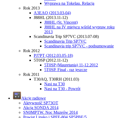
Wyprawa na Tokelau. Relacja
Rok 2013
A3EAQ (2013.03-04)
J88HL (2013.11-12)
J88HL (St. Vincent)
J88HL na IV miejscu wśród wypraw roku
2013
Scandinavia Trip SP7VC (2013.07-08)
Scandinavia Trip SP7VC
Scandinavia trip SP7VC - podsumowanie
Rok 2012
PJ7PT (2012.03.05-18)
5T0SP (2012.11-12)
5T0SP (Mauretania) 11-12.2012
5T0SP. Finał - raz jeszcze
Rok 2011
T30AQ, T30RH (2011.03)
Nasi na T30
Nasi na T30 - Powrót
Akcje radiowe
Aktywność SP73OT
Akcja SONDA 2014
SN0MPTW. Noc Muzeów 2014
Powiat Lipsko i SPFF-804 SP5PBE/5