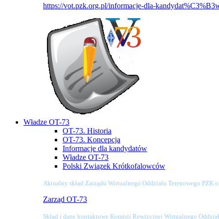
https://vot.pzk.org.pl/informacje-dla-kandydat%C3%B3
Władze OT-73
OT-73. Historia
OT-73. Koncepcja
Informacje dla kandydatów
Władze OT-73
Polski Związek Krótkofalowców
Aktualny skład Zarządu Wirtualnego Oddziału Terenowego PZK o
Zarząd OT-73
Skład i dane kontaktowe Komisji Rewizyjnej Wirtualnego Oddzi