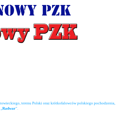
owieckiego, terenu Polski oraz krótkofalowców polskiego pochodzenia,
 „
Radwar
”.