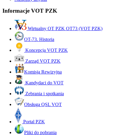
Informacje VOT PZK
Wirtualny OT PZK OT73 (VOT PZK)
OT-73. Historia
Koncepcja VOT PZK
Zarząd VOT PZK
Komisja Rewizyjna
Kandydaci do VOT
Zebrania i spotkania
Obsługa QSL VOT
Portal PZK
Pliki do pobrania