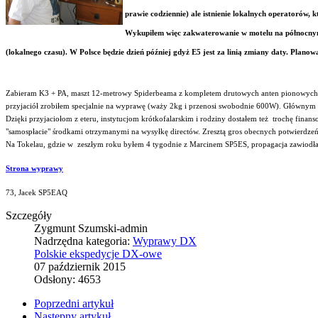
prawie codziennie) ale istnienie lokalnych operatorów,
Wykupiłem więc zakwaterowanie w motelu na północnym 
(lokalnego czasu). W Polsce będzie dzień później gdyż E5 jest za linią zmiany daty. Plan
Zabieram K3 + PA, maszt 12-metrowy Spiderbeama z kompletem drutowych anten pionowych (n
przyjaciół zrobiłem specjalnie na wyprawę (waży 2kg i przenosi swobodnie 600W). Głównym
Dzięki przyjaciołom z eteru, instytucjom krótkofalarskim i rodziny dostałem też trochę fin
"samospłacie" środkami otrzymanymi na wysyłkę directów. Zresztą gros obecnych potwierdzeń
Na Tokelau, gdzie w zeszłym roku byłem 4 tygodnie z Marcinem SP5ES, propagacja zawiodła 
Strona wyprawy
73, Jacek SP5EAQ
Szczegóły
Zygmunt Szumski-admin
Nadrzędna kategoria:
Wyprawy DX
Polskie ekspedycje DX-owe
07 październik 2015
Odsłony: 4653
Poprzedni artykuł
Następny artykuł