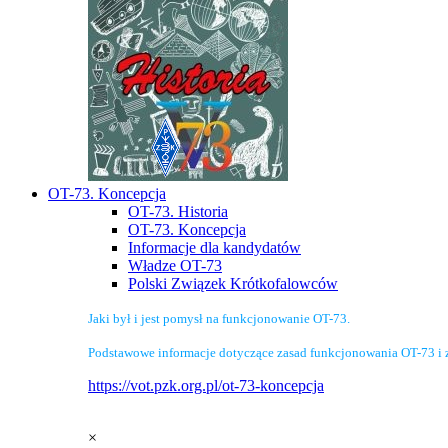
OT-73. Koncepcja
OT-73. Historia
OT-73. Koncepcja
Informacje dla kandydatów
Władze OT-73
Polski Związek Krótkofalowców
Jaki był i jest pomysł na funkcjonowanie OT-73.
Podstawowe informacje dotyczące zasad funkcjonowania OT-73 i 
https://vot.pzk.org.pl/ot-73-koncepcja
×