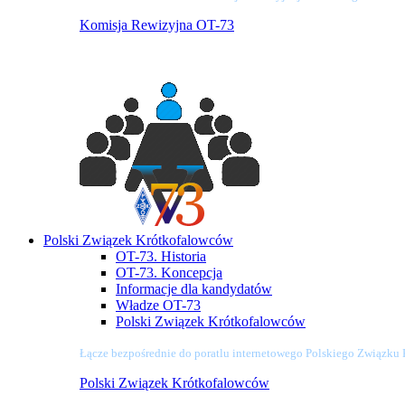
Komisja Rewizyjna OT-73
Polski Związek Krótkofalowców
OT-73. Historia
OT-73. Koncepcja
Informacje dla kandydatów
Władze OT-73
Polski Związek Krótkofalowców
Łącze bezpośrednie do poratlu internetowego Polskiego Związku
Polski Związek Krótkofalowców