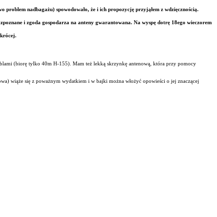
wo problem nadbagażu) spowodowało, że i ich propozycję przyjąłem z wdzięcznością.
rozpoznane i zgoda gospodarza na anteny gwarantowana. Na wyspę dotrę 18ego wieczorem
krócej.
blami (biorę tylko 40m H-155). Mam też lekką skrzynkę antenową, która przy pomocy
kowa) wiąże się z poważnym wydatkiem i w bajki można włożyć opowieści o jej znaczącej