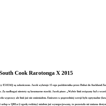
South Cook Rarotonga X 2015
 E51EAQ są zakończone. Jacek wylatuje 15-ego października przez Dubai do Auckland.Tam Ja
. Za nadbagaż niestety są koszmarne stawki. Jacek pisze: „Wybór linii związany był z wc
lu wyprawy ale linii już nie zmieniałem. Emirates w poprzedniej wersji było optymalne (lat
ż urlop w QRLu (i zgodę rodziny) miałe
m już wynegocjowany, to pozostała mi zmiana destyn