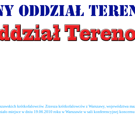
rszawskich krótkofalowców. Zrzesza krótkofalowców z Warszawy, województwa maz
miało miejsce w dniu 19.06.2010 roku w Warszawie w sali konferencyjnej koncernu