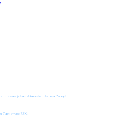
w
raz informacje kontaktowe do członków Zarządu:
ału Terenowego PZK: