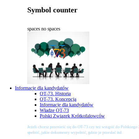
Symbol counter
spaces
no spaces
Informacje dla kandydatów
OT-73. Historia
OT-73. Koncepcja
Informacje dla kandydatów
Władze OT-73
Polski Związek Krótkofalowców
Jeżeli chcesz przenieść się do OT-73 czy też wstąpić do Polskieg
spełnić, jakie dokumenty wypełnić, gdzie je przesłać itd.