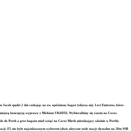
cek spędzi 2 dni czekając na ew. opóźniony bagaż (zdarza się). Leci Emirates, które
ześniejszą koncepcją wyprawy z Mirkiem VK6DXI. Wybieraliśmy się razem na Co
cos-
ało do Perth a g
ros bagażu miał wziąć na Cocos Mirek mieszkający właśnie w Perth).
acji. E5 nie było najciekawszym wyborem (dwie aktywne stałe stacje słyszalne na 20m SSB