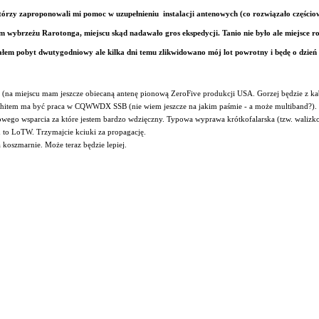
 którzy zaproponowali mi pomoc w uzupełnieniu instalacji antenowych (co rozwiązało
częścio
wybrzeżu Rarotonga, miejscu skąd nadawało gros ekspedycji. Tanio nie było ale miejsce 
owałem pobyt dwutygodniowy ale kilka dni temu zlikwidowano mój lot powrotny i będę o dzień 
a miejscu mam jeszcze obiecaną antenę pionową ZeroFive produkcji USA. Gorzej będzie z ka
 hitem ma być praca w CQWWDX SSB (nie wiem jeszcze na jakim paśmie - a może multiband?).
ansowego wsparcia za które jestem bardzo wdzięczny. Typowa wyprawa krótkofalarska (tzw. waliz
 to LoTW. Trzymajcie kciuki za propagację.
koszmarnie. Może teraz będzie lepiej.