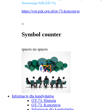
Terenowego PZK (OT-73)
https://vot.pzk.org.pl/ot-73-koncepcja
×
Symbol counter
spaces
no spaces
Informacje dla kandydatów
OT-73. Historia
OT-73. Koncepcja
Informacje dla kandydatów