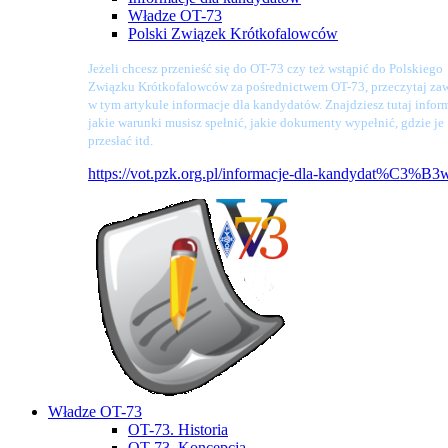
Władze OT-73
Polski Związek Krótkofalowców
Jeżeli chcesz przenieść się do OT-73 czy też wstąpić do Polskiego
Związku Krótkofalowców za pośrednictwem OT-73, przeczytaj zaw
w tym artykule informacje dla kandydatów. Znajdziesz tutaj infor
jakie warunki musisz spełnić, jakie dokumenty wypełnić, gdzie je
przesłać itd.
https://vot.pzk.org.pl/informacje-dla-kandydat%C3%B3
Władze OT-73
OT-73. Historia
OT-73. Koncepcja