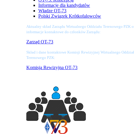
Informacje dla kandydatów
Władze OT-73
Polski Związek Krótkofalowców
Aktualny skład Zarządu Wirtualnego Oddziału Terenowego PZK o
informacje kontaktowe do członków Zarządu:
Zarząd OT-73
Skład i dane kontaktowe Komisji Rewizyjnej Wirtualnego Oddzia
Terenowego PZK:
Komisja Rewizyjna OT-73