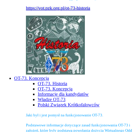
https://vot.pzk.org.pl/ot-73-historia
OT-73. Koncepcja
OT-73. Historia
OT-73. Koncepcja
Informacje dla kandydatów
Władze OT-73
Polski Związek Krótkofalowców
Jaki był i jest pomysł na funkcjonowanie OT-73.
Podstawowe informacje dotyczące zasad funkcjonowania OT-73 i
założeń, które były podstawą powołania dożycia Wirtualnego Odd