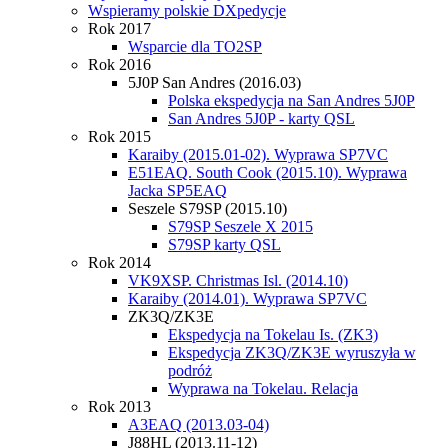
Wspieramy polskie DXpedycje
Rok 2017
Wsparcie dla TO2SP
Rok 2016
5J0P San Andres (2016.03)
Polska ekspedycja na San Andres 5J0P
San Andres 5J0P - karty QSL
Rok 2015
Karaiby (2015.01-02). Wyprawa SP7VC
E51EAQ. South Cook (2015.10). Wyprawa
Jacka SP5EAQ
Seszele S79SP (2015.10)
S79SP Seszele X 2015
S79SP karty QSL
Rok 2014
VK9XSP. Christmas Isl. (2014.10)
Karaiby (2014.01). Wyprawa SP7VC
ZK3Q/ZK3E
Ekspedycja na Tokelau Is. (ZK3)
Ekspedycja ZK3Q/ZK3E wyruszyła w
podróż
Wyprawa na Tokelau. Relacja
Rok 2013
A3EAQ (2013.03-04)
J88HL (2013.11-12)