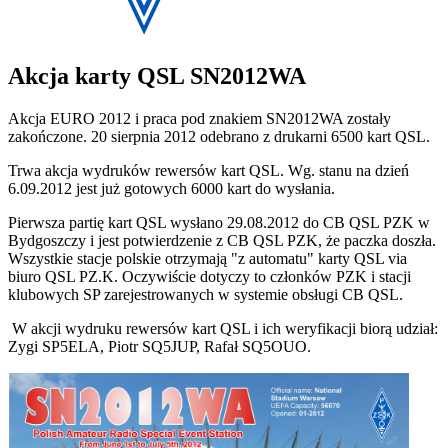
Akcja karty QSL SN2012WA
Akcja EURO 2012 i praca pod znakiem SN2012WA zostały
zakończone. 20 sierpnia 2012 odebrano z drukarni 6500 kart QSL.
Trwa akcja wydruków rewersów kart QSL. Wg. stanu na dzień
6.09.2012 jest już gotowych 6000 kart do wysłania.
Pierwsza partię kart QSL wysłano 29.08.2012 do CB QSL PZK w
Bydgoszczy i jest potwierdzenie z CB QSL PZK, że paczka doszła.
Wszystkie stacje polskie otrzymają "z automatu" karty QSL via
biuro QSL PZ.K. Oczywiście dotyczy to członków PZK i stacji
klubowych SP zarejestrowanych w systemie obsługi CB QSL.
W akcji wydruku rewersów kart QSL i ich weryfikacji biorą udział:
Zygi SP5ELA, Piotr SQ5JUP, Rafał SQ5OUO.