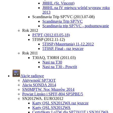
J88HL (St. Vincent)
J88HL na IV miejscu wśród wypraw roku
2013
Scandinavia Trip SP7VC (2013.07-08)
Scandinavia Trip SP7VC
Scandinavia trip SP7VC - podsumowanie
Rok 2012
PJ7PT (2012.03.05-18)
5T0SP (2012.11-12)
5T0SP (Mauretania) 11-12.2012
5T0SP. Finał - raz jeszcze
Rok 2011
T30AQ, T30RH (2011.03)
Nasi na T30
Nasi na T30 - Powrót
Akcje radiowe
Aktywność SP73OT
Akcja SONDA 2014
SN0MPTW. Noc Muzeów 2014
Powiat Lipsko i SPFF-804 SP5PBE/5
SN2012WA. EURO2012
Karty QSL SN2012WA raz jeszcze
Karty QSL SN2012WA
Certyfikaty LoTW dla SP73VOT i SN2012WA