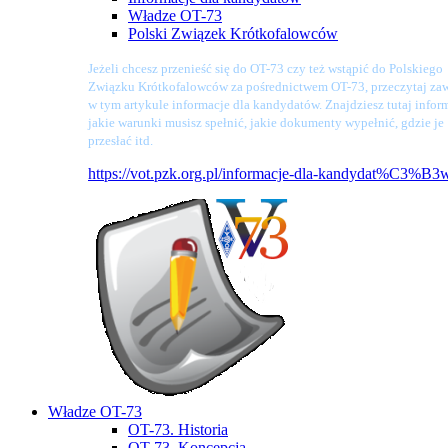
Władze OT-73
Polski Związek Krótkofalowców
Jeżeli chcesz przenieść się do OT-73 czy też wstąpić do Polskiego
Związku Krótkofalowców za pośrednictwem OT-73, przeczytaj zaw
w tym artykule informacje dla kandydatów. Znajdziesz tutaj infor
jakie warunki musisz spełnić, jakie dokumenty wypełnić, gdzie je
przesłać itd.
https://vot.pzk.org.pl/informacje-dla-kandydat%C3%B3
Władze OT-73
OT-73. Historia
OT-73. Koncepcja