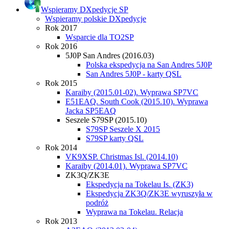
Wspieramy DXpedycje SP
Wspieramy polskie DXpedycje
Rok 2017
Wsparcie dla TO2SP
Rok 2016
5J0P San Andres (2016.03)
Polska ekspedycja na San Andres 5J0P
San Andres 5J0P - karty QSL
Rok 2015
Karaiby (2015.01-02). Wyprawa SP7VC
E51EAQ. South Cook (2015.10). Wyprawa
Jacka SP5EAQ
Seszele S79SP (2015.10)
S79SP Seszele X 2015
S79SP karty QSL
Rok 2014
VK9XSP. Christmas Isl. (2014.10)
Karaiby (2014.01). Wyprawa SP7VC
ZK3Q/ZK3E
Ekspedycja na Tokelau Is. (ZK3)
Ekspedycja ZK3Q/ZK3E wyruszyła w
podróż
Wyprawa na Tokelau. Relacja
Rok 2013