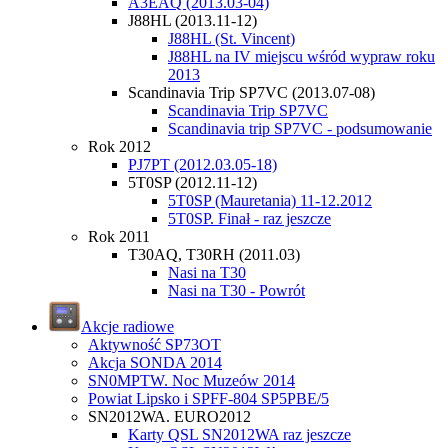
A3EAQ (2013.03-04)
J88HL (2013.11-12)
J88HL (St. Vincent)
J88HL na IV miejscu wśród wypraw roku
2013
Scandinavia Trip SP7VC (2013.07-08)
Scandinavia Trip SP7VC
Scandinavia trip SP7VC - podsumowanie
Rok 2012
PJ7PT (2012.03.05-18)
5T0SP (2012.11-12)
5T0SP (Mauretania) 11-12.2012
5T0SP. Finał - raz jeszcze
Rok 2011
T30AQ, T30RH (2011.03)
Nasi na T30
Nasi na T30 - Powrót
Akcje radiowe
Aktywność SP73OT
Akcja SONDA 2014
SN0MPTW. Noc Muzeów 2014
Powiat Lipsko i SPFF-804 SP5PBE/5
SN2012WA. EURO2012
Karty QSL SN2012WA raz jeszcze