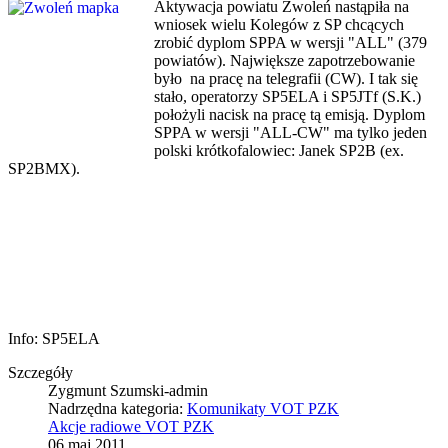
Aktywac
ja powiatu Zwoleń nastąpiła na
wniosek wielu Kolegów z SP chcących
zrobić dyplom SPPA w wersji "ALL" (379
powiatów). Największe zapotrzebowanie
było na pracę na telegrafii (CW). I tak się
stało, operatorzy SP5ELA i SP5JTf (S.K.)
położyli nacisk na pracę tą emisją. Dyplom
SPPA w wersji "ALL-CW" ma tylko jeden
polski krótkofalowiec: Janek SP2B (ex.
SP2BMX).
Info: SP5ELA
Szczegóły
Zygmunt Szumski-admin
Nadrzędna kategoria:
Komunikaty VOT PZK
Akcje radiowe VOT PZK
06 maj 2011