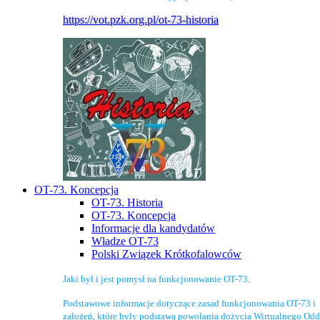
https://vot.pzk.org.pl/ot-73-historia
OT-73. Koncepcja
OT-73. Historia
OT-73. Koncepcja
Informacje dla kandydatów
Władze OT-73
Polski Związek Krótkofalowców
Jaki był i jest pomysł na funkcjonowanie OT-73.
Podstawowe informacje dotyczące zasad funkcjonowania OT-73 i
założeń, które były podstawą powołania dożycia Wirtualnego Odd