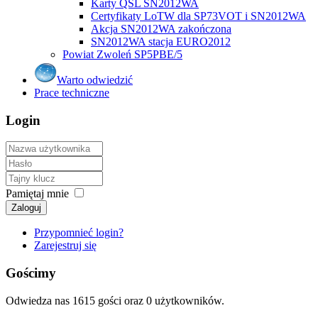
Karty QSL SN2012WA
Certyfikaty LoTW dla SP73VOT i SN2012WA
Akcja SN2012WA zakończona
SN2012WA stacja EURO2012
Powiat Zwoleń SP5PBE/5
Warto odwiedzić
Prace techniczne
Login
Pamiętaj mnie
Zaloguj
Przypomnieć login?
Zarejestruj się
Gościmy
Odwiedza nas 1615 gości oraz 0 użytkowników.