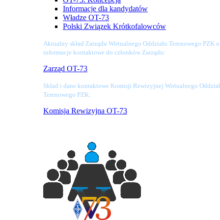
Informacje dla kandydatów
Władze OT-73
Polski Związek Krótkofalowców
Aktualny skład Zarządu Wirtualnego Oddziału Terenowego PZK o
informacje kontaktowe do członków Zarządu:
Zarząd OT-73
Skład i dane kontaktowe Komisji Rewizyjnej Wirtualnego Oddzia
Terenowego PZK:
Komisja Rewizyjna OT-73