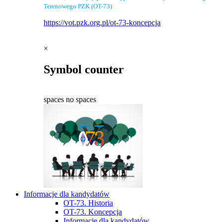
Terenowego PZK (OT-73)
https://vot.pzk.org.pl/ot-73-koncepcja
×
Symbol counter
spaces
no spaces
Informacje dla kandydatów
OT-73. Historia
OT-73. Koncepcja
Informacje dla kandydatów