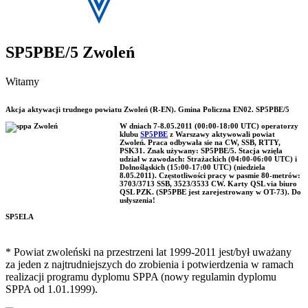
SP5PBE/5 Zwoleń
Witamy
Akcja aktywacji trudnego powiatu Zwoleń (R-EN). Gmina Policzna EN02.
SP5PBE/5
W dniach 7-8.05.2011 (00:00-18:00 UTC) operatorzy
klubu
SP5PBE
z Warszawy aktywowali powiat
Zwoleń. Praca odbywała sie na CW, SSB, RTTY,
PSK31. Znak używany:
SP5PBE/5
. Stacja wzięła
udział w zawodach: Strażackich (04:00-06:00 UTC) i
Dolnośląskich (15:00-17:00 UTC) (niedziela
8.05.2011). Częstotliwości pracy w pasmie 80-metrów:
3703/3713 SSB, 3523/3533 CW. Karty QSL via biuro
QSL PZK. (SP5PBE jest zarejestrowany w OT-73). Do
usłyszenia!
SP5ELA
* Powiat zwoleński na przestrzeni lat 1999-2011 jest/był uważany
za jeden z najtrudniejszych do zrobienia i potwierdzenia w ramach
realizacji programu dyplomu SPPA (nowy regulamin dyplomu
SPPA od 1.01.1999).