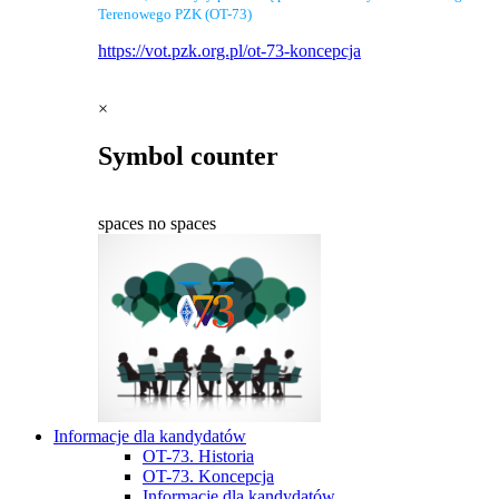
Terenowego PZK (OT-73)
https://vot.pzk.org.pl/ot-73-koncepcja
×
Symbol counter
spaces
no spaces
Informacje dla kandydatów
OT-73. Historia
OT-73. Koncepcja
Informacje dla kandydatów