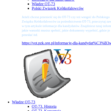
Władze OT-73
Polski Związek Krótkofalowców
Jeżeli chcesz przenieść się do OT-73 czy też wstąpić do Polskiego
Związku Krótkofalowców za pośrednictwem OT-73, przeczytaj zaw
w tym artykule informacje dla kandydatów. Znajdziesz tutaj infor
jakie warunki musisz spełnić, jakie dokumenty wypełnić, gdzie je
przesłać itd.
https://vot.pzk.org.pl/informacje-dla-kandydat%C3%B3
Władze OT-73
OT-73. Historia
OT-73. Koncepcja