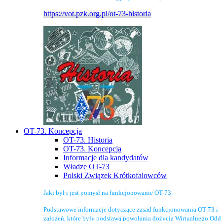
https://vot.pzk.org.pl/ot-73-historia
OT-73. Koncepcja
OT-73. Historia
OT-73. Koncepcja
Informacje dla kandydatów
Władze OT-73
Polski Związek Krótkofalowców
Jaki był i jest pomysł na funkcjonowanie OT-73.
Podstawowe informacje dotyczące zasad funkcjonowania OT-73 i
założeń, które były podstawą powołania dożycia Wirtualnego Odd