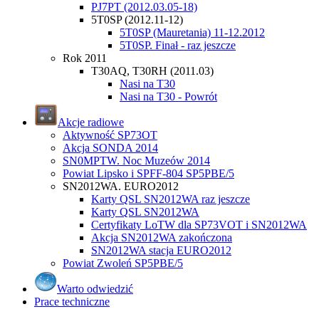
PJ7PT (2012.03.05-18)
5T0SP (2012.11-12)
5T0SP (Mauretania) 11-12.2012
5T0SP. Finał - raz jeszcze
Rok 2011
T30AQ, T30RH (2011.03)
Nasi na T30
Nasi na T30 - Powrót
Akcje radiowe
Aktywność SP73OT
Akcja SONDA 2014
SN0MPTW. Noc Muzeów 2014
Powiat Lipsko i SPFF-804 SP5PBE/5
SN2012WA. EURO2012
Karty QSL SN2012WA raz jeszcze
Karty QSL SN2012WA
Certyfikaty LoTW dla SP73VOT i SN2012WA
Akcja SN2012WA zakończona
SN2012WA stacja EURO2012
Powiat Zwoleń SP5PBE/5
Warto odwiedzić
Prace techniczne