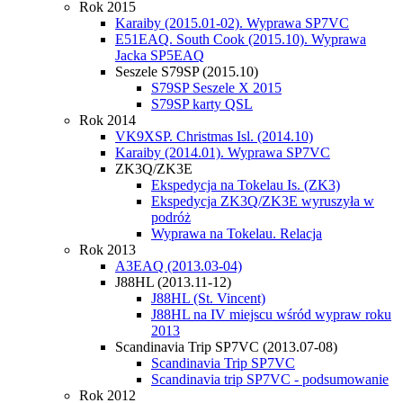
Rok 2015
Karaiby (2015.01-02). Wyprawa SP7VC
E51EAQ. South Cook (2015.10). Wyprawa
Jacka SP5EAQ
Seszele S79SP (2015.10)
S79SP Seszele X 2015
S79SP karty QSL
Rok 2014
VK9XSP. Christmas Isl. (2014.10)
Karaiby (2014.01). Wyprawa SP7VC
ZK3Q/ZK3E
Ekspedycja na Tokelau Is. (ZK3)
Ekspedycja ZK3Q/ZK3E wyruszyła w
podróż
Wyprawa na Tokelau. Relacja
Rok 2013
A3EAQ (2013.03-04)
J88HL (2013.11-12)
J88HL (St. Vincent)
J88HL na IV miejscu wśród wypraw roku
2013
Scandinavia Trip SP7VC (2013.07-08)
Scandinavia Trip SP7VC
Scandinavia trip SP7VC - podsumowanie
Rok 2012