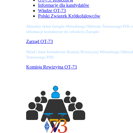
Informacje dla kandydatów
Władze OT-73
Polski Związek Krótkofalowców
Aktualny skład Zarządu Wirtualnego Oddziału Terenowego PZK o
informacje kontaktowe do członków Zarządu:
Zarząd OT-73
Skład i dane kontaktowe Komisji Rewizyjnej Wirtualnego Oddzia
Terenowego PZK:
Komisja Rewizyjna OT-73