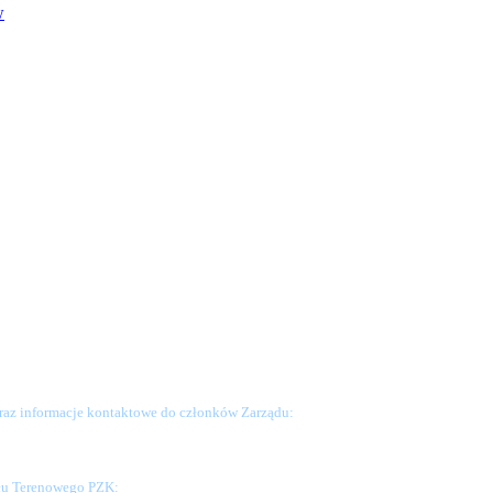
w
raz informacje kontaktowe do członków Zarządu:
ału Terenowego PZK: