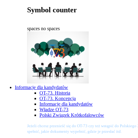
Symbol counter
spaces
no spaces
Informacje dla kandydatów
OT-73. Historia
OT-73. Koncepcja
Informacje dla kandydatów
Władze OT-73
Polski Związek Krótkofalowców
Jeżeli chcesz przenieść się do OT-73 czy też wstąpić do Polskieg
spełnić, jakie dokumenty wypełnić, gdzie je przesłać itd.