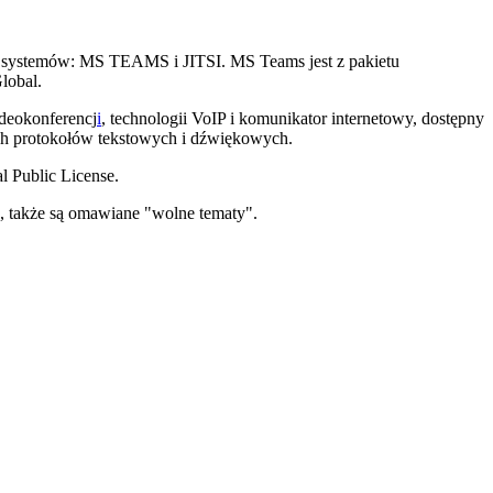
 systemów: MS TEAMS i JITSI. MS Teams jest z pakietu
lobal.
ideokonferencj
i
, technologii VoIP i komunikator internetowy, dostępny
ch protokołów tekstowych i dźwiękowych.
l Public License.
 także są omawiane "wolne tematy".