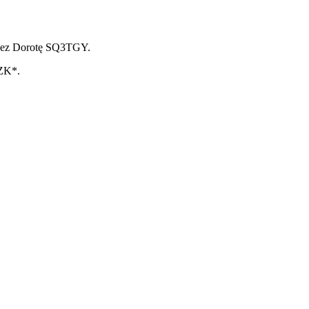
rzez Dorotę SQ3TGY.
PZK*.