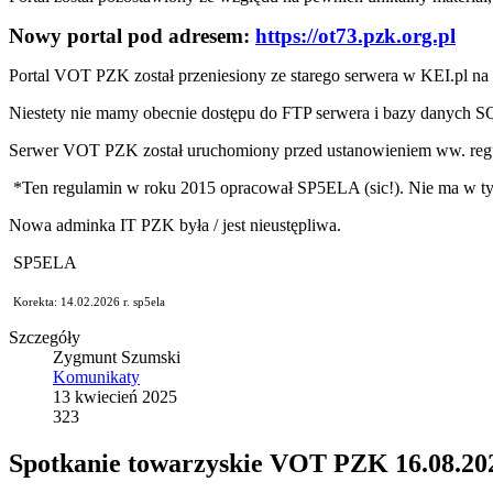
Nowy portal pod adresem:
https://ot73.pzk.org.pl
Portal VOT PZK został przeniesiony ze starego serwera w KEI.pl 
Niestety nie mamy obecnie dostępu do FTP serwera i bazy danych
Serwer VOT PZK został uruchomiony przed ustanowieniem ww. reg
*Ten regulamin w roku 2015 opracował SP5ELA (sic!). Nie ma w tym
Nowa adminka IT PZK była / jest nieustępliwa.
SP5ELA
Korekta: 14.02.2026 r. sp5ela
Szczegóły
Zygmunt Szumski
Komunikaty
13 kwiecień 2025
323
Spotkanie towarzyskie VOT PZK 16.08.20