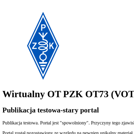
Wirtualny OT PZK OT73 (VO
Publikacja testowa-stary portal
Publikacja testowa. Portal jest "spowolniony". Przyczyny tego zjawis
Portal został pozostawiony ze względu na pewnien unikalny materiał, 