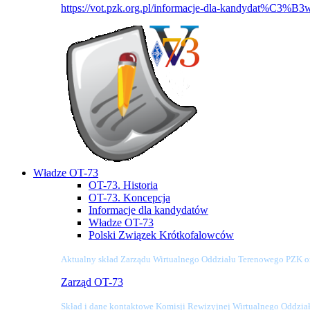
https://vot.pzk.org.pl/informacje-dla-kandydat%C3%B3
Władze OT-73
OT-73. Historia
OT-73. Koncepcja
Informacje dla kandydatów
Władze OT-73
Polski Związek Krótkofalowców
Aktualny skład Zarządu Wirtualnego Oddziału Terenowego PZK o
Zarząd OT-73
Skład i dane kontaktowe Komisji Rewizyjnej Wirtualnego Oddzi