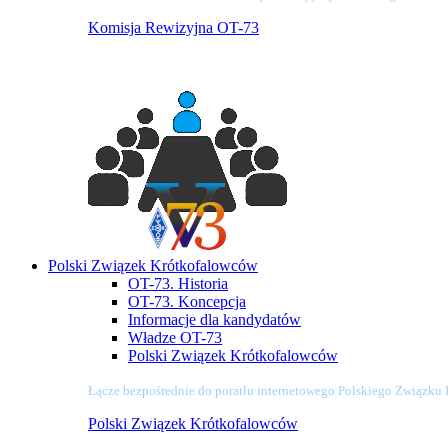
Komisja Rewizyjna OT-73
Polski Związek Krótkofalowców
OT-73. Historia
OT-73. Koncepcja
Informacje dla kandydatów
Władze OT-73
Polski Związek Krótkofalowców
Łącze bezpośrednie do poratlu internetowego Polskiego Związku
Polski Związek Krótkofalowców