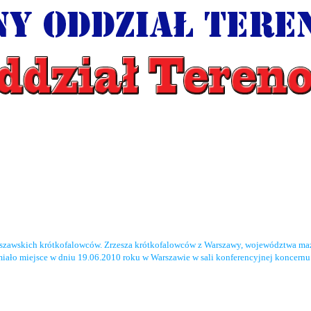
rszawskich krótkofalowców. Zrzesza krótkofalowców z Warszawy, województwa maz
miało miejsce w dniu 19.06.2010 roku w Warszawie w sali konferencyjnej koncernu