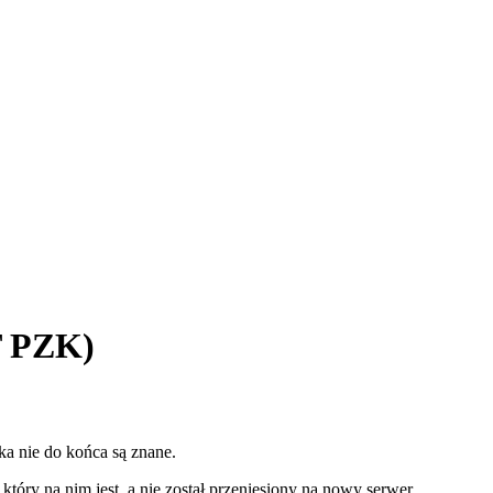
T PZK)
ka nie do końca są znane.
który na nim jest, a nie został przeniesiony na nowy serwer.