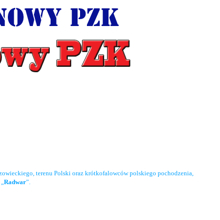
owieckiego, terenu Polski oraz krótkofalowców polskiego pochodzenia,
 „
Radwar
”.