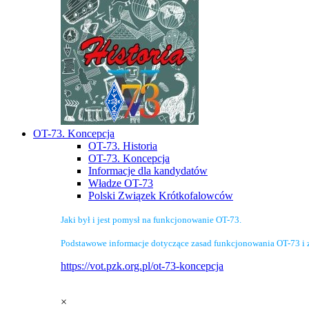
OT-73. Koncepcja
OT-73. Historia
OT-73. Koncepcja
Informacje dla kandydatów
Władze OT-73
Polski Związek Krótkofalowców
Jaki był i jest pomysł na funkcjonowanie OT-73.
Podstawowe informacje dotyczące zasad funkcjonowania OT-73 i 
https://vot.pzk.org.pl/ot-73-koncepcja
×