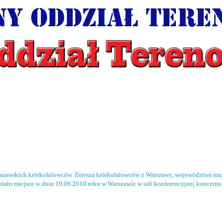
rszawskich krótkofalowców. Zrzesza krótkofalowców z Warszawy, województwa maz
miało miejsce w dniu 19.06.2010 roku w Warszawie w sali konferencyjnej koncernu