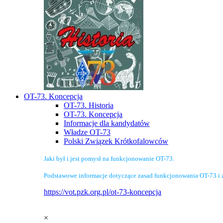
OT-73. Koncepcja
OT-73. Historia
OT-73. Koncepcja
Informacje dla kandydatów
Władze OT-73
Polski Związek Krótkofalowców
Jaki był i jest pomysł na funkcjonowanie OT-73.
Podstawowe informacje dotyczące zasad funkcjonowania OT-73 i 
https://vot.pzk.org.pl/ot-73-koncepcja
×