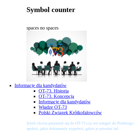
Symbol counter
spaces
no spaces
Informacje dla kandydatów
OT-73. Historia
OT-73. Koncepcja
Informacje dla kandydatów
Władze OT-73
Polski Związek Krótkofalowców
Jeżeli chcesz przenieść się do OT-73 czy też wstąpić do Polskieg
spełnić, jakie dokumenty wypełnić, gdzie je przesłać itd.