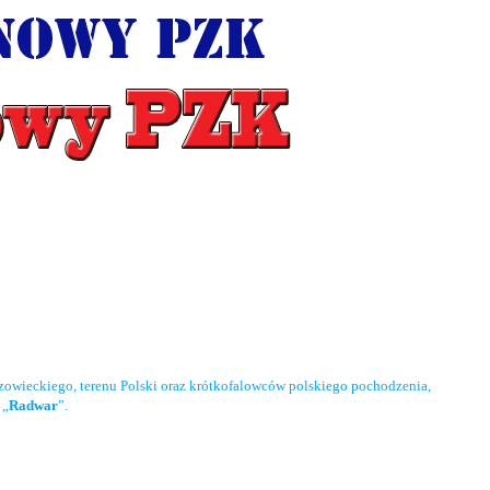
owieckiego, terenu Polski oraz krótkofalowców polskiego pochodzenia,
 „
Radwar
”.