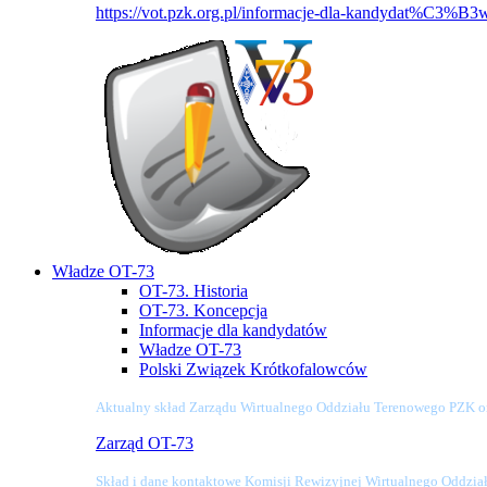
https://vot.pzk.org.pl/informacje-dla-kandydat%C3%B3
Władze OT-73
OT-73. Historia
OT-73. Koncepcja
Informacje dla kandydatów
Władze OT-73
Polski Związek Krótkofalowców
Aktualny skład Zarządu Wirtualnego Oddziału Terenowego PZK o
Zarząd OT-73
Skład i dane kontaktowe Komisji Rewizyjnej Wirtualnego Oddzi