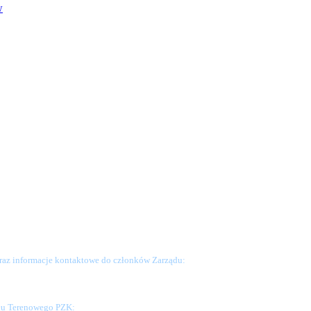
w
raz informacje kontaktowe do członków Zarządu:
ału Terenowego PZK: