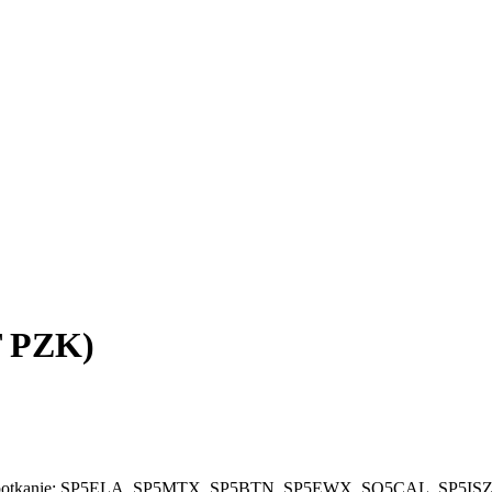
T PZK)
 na spotkanie: SP5ELA, SP5MTX, SP5BTN, SP5EWX, SO5CAL, SP5