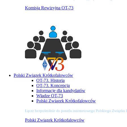
Komisja Rewizyjna OT-73
Polski Związek Krótkofalowców
OT-73. Historia
OT-73. Koncepcja
Informacje dla kandydatów
Władze OT-73
Polski Związek Krótkofalowców
Łącze bezpośrednie do poratlu internetowego Polskiego Związku
Polski Związek Krótkofalowców