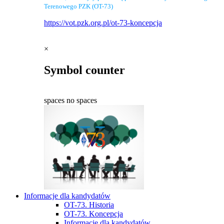
Terenowego PZK (OT-73)
https://vot.pzk.org.pl/ot-73-koncepcja
×
Symbol counter
spaces
no spaces
Informacje dla kandydatów
OT-73. Historia
OT-73. Koncepcja
Informacje dla kandydatów