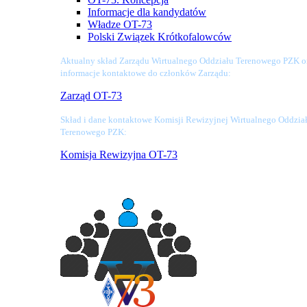
Informacje dla kandydatów
Władze OT-73
Polski Związek Krótkofalowców
Aktualny skład Zarządu Wirtualnego Oddziału Terenowego PZK o
informacje kontaktowe do członków Zarządu:
Zarząd OT-73
Skład i dane kontaktowe Komisji Rewizyjnej Wirtualnego Oddzia
Terenowego PZK:
Komisja Rewizyjna OT-73