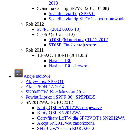
2013
Scandinavia Trip SP7VC (2013.07-08)
Scandinavia Trip SP7VC
Scandinavia trip SP7VC - podsumowanie
Rok 2012
PJ7PT (2012.03.05-18)
5T0SP (2012.11-12)
5T0SP (Mauretania) 11-12.2012
5T0SP. Finał - raz jeszcze
Rok 2011
T30AQ, T30RH (2011.03)
Nasi na T30
Nasi na T30 - Powrót
Akcje radiowe
Aktywność SP73OT
Akcja SONDA 2014
SN0MPTW. Noc Muzeów 2014
Powiat Lipsko i SPFF-804 SP5PBE/5
SN2012WA. EURO2012
Karty QSL SN2012WA raz jeszcze
Karty QSL SN2012WA
Certyfikaty LoTW dla SP73VOT i SN2012WA
Akcja SN2012WA zakończona
SN2012WA stacja EURO2012