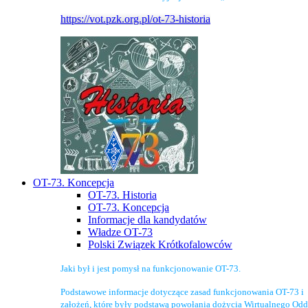
https://vot.pzk.org.pl/ot-73-historia
OT-73. Koncepcja
OT-73. Historia
OT-73. Koncepcja
Informacje dla kandydatów
Władze OT-73
Polski Związek Krótkofalowców
Jaki był i jest pomysł na funkcjonowanie OT-73.
Podstawowe informacje dotyczące zasad funkcjonowania OT-73 i
założeń, które były podstawą powołania dożycia Wirtualnego Odd