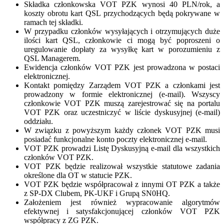
Składka członkowska VOT PZK wynosi 40 PLN/rok, a
koszty obrotu kart QSL przychodzących będą pokrywane w
ramach tej składki.
W przypadku członków wysyłających i otrzymujących duże
ilości kart QSL, członkowie ci mogą być poproszeni o
uregulowanie dopłaty za wysyłkę kart w porozumieniu z
QSL Managerem.
Ewidencja członków VOT PZK jest prowadzona w postaci
elektronicznej.
Kontakt pomiędzy Zarządem VOT PZK a członkami jest
prowadzony w formie elektronicznej (e-mail). Wszyscy
członkowie VOT PZK muszą zarejestrować się na portalu
VOT PZK oraz uczestniczyć w liście dyskusyjnej (e-mail)
oddziału.
W związku z powyższym każdy członek VOT PZK musi
posiadać funkcjonalne konto poczty elektronicznej e-mail.
VOT PZK prowadzi Listę Dyskusyjną e-mail dla wszystkich
członków VOT PZK.
VOT PZK będzie realizował wszystkie statutowe zadania
określone dla OT w statucie PZK.
VOT PZK będzie współpracował z innymi OT PZK a także
z SP-DX Clubem, PK-UKF i Grupą SN0HQ.
Założeniem jest również wypracowanie algorytmów
efektywnej i satysfakcjonującej członków VOT PZK
współpracy z ZG PZK.