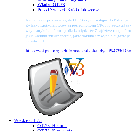
Władze OT-73
Polski Związek Krótkofalowców
Jeżeli chcesz przenieść się do OT-73 czy też wstąpić do Polskiego
Związku Krótkofalowców za pośrednictwem OT-73, przeczytaj zaw
w tym artykule informacje dla kandydatów. Znajdziesz tutaj infor
jakie warunki musisz spełnić, jakie dokumenty wypełnić, gdzie je
przesłać itd.
https://vot.pzk.org.pl/informacje-dla-kandydat%C3%B3
Władze OT-73
OT-73. Historia
OT-73. Koncepcja