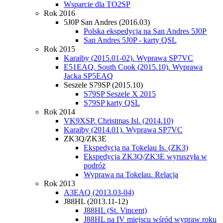
Wsparcie dla TO2SP
Rok 2016
5J0P San Andres (2016.03)
Polska ekspedycja na San Andres 5J0P
San Andres 5J0P - karty QSL
Rok 2015
Karaiby (2015.01-02). Wyprawa SP7VC
E51EAQ. South Cook (2015.10). Wyprawa
Jacka SP5EAQ
Seszele S79SP (2015.10)
S79SP Seszele X 2015
S79SP karty QSL
Rok 2014
VK9XSP. Christmas Isl. (2014.10)
Karaiby (2014.01). Wyprawa SP7VC
ZK3Q/ZK3E
Ekspedycja na Tokelau Is. (ZK3)
Ekspedycja ZK3Q/ZK3E wyruszyła w
podróż
Wyprawa na Tokelau. Relacja
Rok 2013
A3EAQ (2013.03-04)
J88HL (2013.11-12)
J88HL (St. Vincent)
J88HL na IV miejscu wśród wypraw roku