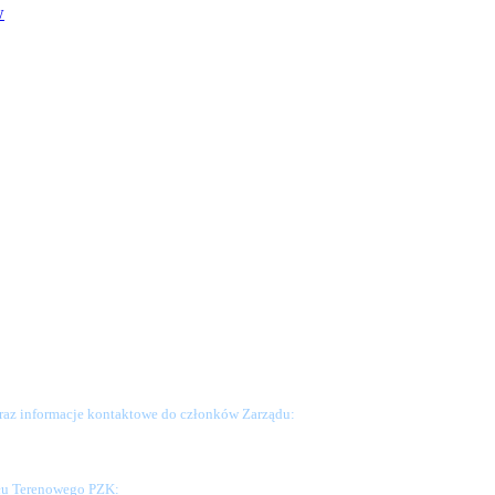
w
raz informacje kontaktowe do członków Zarządu:
ału Terenowego PZK: