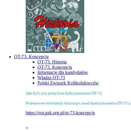
OT-73. Koncepcja
OT-73. Historia
OT-73. Koncepcja
Informacje dla kandydatów
Władze OT-73
Polski Związek Krótkofalowców
Jaki był i jest pomysł na funkcjonowanie OT-73.
Podstawowe informacje dotyczące zasad funkcjonowania OT-73 i 
https://vot.pzk.org.pl/ot-73-koncepcja
×