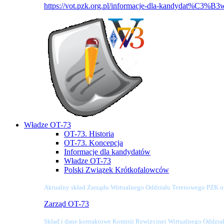
https://vot.pzk.org.pl/informacje-dla-kandydat%C3%B3
Władze OT-73
OT-73. Historia
OT-73. Koncepcja
Informacje dla kandydatów
Władze OT-73
Polski Związek Krótkofalowców
Aktualny skład Zarządu Wirtualnego Oddziału Terenowego PZK o
Zarząd OT-73
Skład i dane kontaktowe Komisji Rewizyjnej Wirtualnego Oddzi