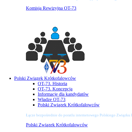
Komisja Rewizyjna OT-73
Polski Związek Krótkofalowców
OT-73. Historia
OT-73. Koncepcja
Informacje dla kandydatów
Władze OT-73
Polski Związek Krótkofalowców
Łącze bezpośrednie do poratlu internetowego Polskiego Związku
Polski Związek Krótkofalowców