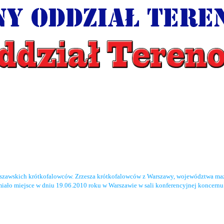
rszawskich krótkofalowców. Zrzesza krótkofalowców z Warszawy, województwa maz
miało miejsce w dniu 19.06.2010 roku w Warszawie w sali konferencyjnej koncernu