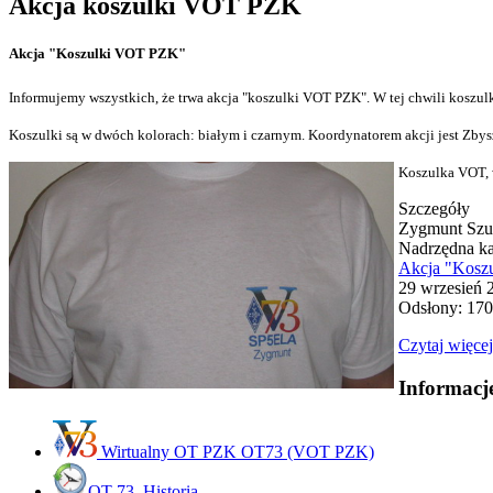
Akcja koszulki VOT PZK
Akcja "Koszulki VOT PZK"
Informujemy wszystkich, że trwa akcja "koszulki VOT PZK". W tej chwili koszul
Koszulki są w dwóch kolorach: białym i czarnym. Koordynatorem akcji jest Zb
Koszulka VOT, w
Szczegóły
Zygmunt Szu
Nadrzędna ka
Akcja "Kosz
29 wrzesień 
Odsłony: 17
Czytaj więcej.
Informac
Wirtualny OT PZK OT73 (VOT PZK)
OT-73. Historia