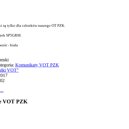
ki są tylko dla członków naszego OT PZK.
yszek SP5GRM.
zór - biała
mski
tegoria:
Komunikaty VOT PZK
ulki VOT"
2017
002
..
je VOT PZK