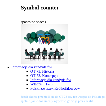
Symbol counter
spaces
no spaces
Informacje dla kandydatów
OT-73. Historia
OT-73. Koncepcja
Informacje dla kandydatów
Władze OT-73
Polski Związek Krótkofalowców
Jeżeli chcesz przenieść się do OT-73 czy też wstąpić do Polskieg
spełnić, jakie dokumenty wypełnić, gdzie je przesłać itd.