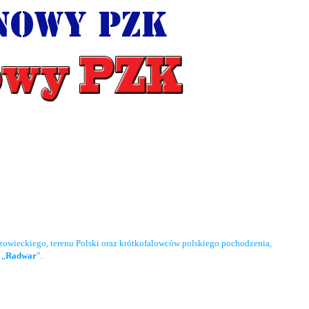
owieckiego, terenu Polski oraz krótkofalowców polskiego pochodzenia,
 „
Radwar
”.