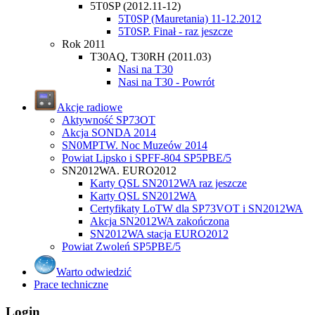
5T0SP (2012.11-12)
5T0SP (Mauretania) 11-12.2012
5T0SP. Finał - raz jeszcze
Rok 2011
T30AQ, T30RH (2011.03)
Nasi na T30
Nasi na T30 - Powrót
Akcje radiowe
Aktywność SP73OT
Akcja SONDA 2014
SN0MPTW. Noc Muzeów 2014
Powiat Lipsko i SPFF-804 SP5PBE/5
SN2012WA. EURO2012
Karty QSL SN2012WA raz jeszcze
Karty QSL SN2012WA
Certyfikaty LoTW dla SP73VOT i SN2012WA
Akcja SN2012WA zakończona
SN2012WA stacja EURO2012
Powiat Zwoleń SP5PBE/5
Warto odwiedzić
Prace techniczne
Login