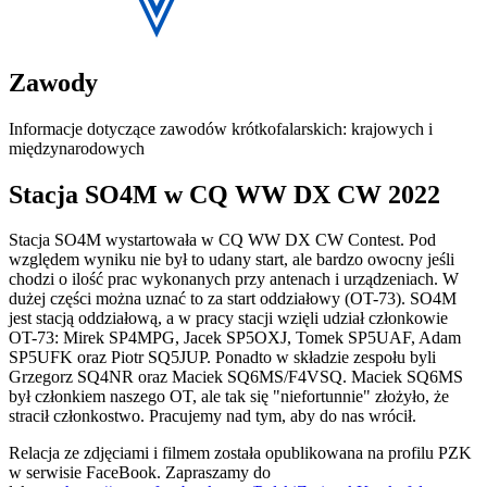
Zawody
Informacje dotyczące zawodów krótkofalarskich: krajowych i
międzynarodowych
Stacja SO4M w CQ WW DX CW 2022
Stacja SO4M wystartowała w CQ WW DX CW Contest. Pod
względem wyniku nie był to udany start, ale bardzo owocny jeśli
chodzi o ilość prac wykonanych przy antenach i urządzeniach. W
dużej części można uznać to za start oddziałowy (OT-73). SO4M
jest stacją oddziałową, a w pracy stacji wzięli udział członkowie
OT-73: Mirek SP4MPG, Jacek SP5OXJ, Tomek SP5UAF, Adam
SP5UFK oraz Piotr SQ5JUP. Ponadto w składzie zespołu byli
Grzegorz SQ4NR oraz Maciek SQ6MS/F4VSQ. Maciek SQ6MS
był członkiem naszego OT, ale tak się "niefortunnie" złożyło, że
stracił członkostwo. Pracujemy nad tym, aby do nas wrócił.
Relacja ze zdjęciami i filmem została opublikowana na profilu PZK
w serwisie FaceBook. Zapraszamy do