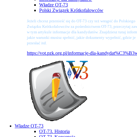
Władze OT-73
Polski Związek Krótkofalowców
Jeżeli chcesz przenieść się do OT-73 czy też wstąpić do Polskiego
Związku Krótkofalowców za pośrednictwem OT-73, przeczytaj zaw
w tym artykule informacje dla kandydatów. Znajdziesz tutaj infor
jakie warunki musisz spełnić, jakie dokumenty wypełnić, gdzie je
przesłać itd.
https://vot.pzk.org.pl/informacje-dla-kandydat%C3%B3
Władze OT-73
OT-73. Historia
OT-73. Koncepcja