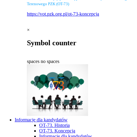
Terenowego PZK (OT-73)
https://vot.pzk.org.pl/ot-73-koncepcja
×
Symbol counter
spaces
no spaces
Informacje dla kandydatów
OT-73. Historia
OT-73. Koncepcja
Informacje dla kandydatów