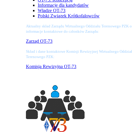
Informacje dla kandydatów
Władze OT-73
Polski Związek Krótkofalowców
Aktualny skład Zarządu Wirtualnego Oddziału Terenowego PZK o
informacje kontaktowe do członków Zarządu:
Zarząd OT-73
Skład i dane kontaktowe Komisji Rewizyjnej Wirtualnego Oddzia
Terenowego PZK:
Komisja Rewizyjna OT-73