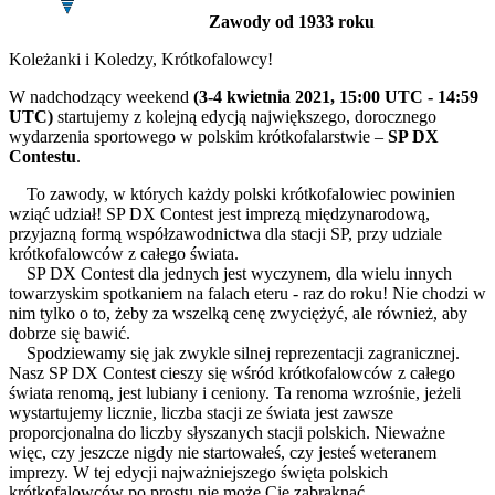
Zawody od 1933 roku
Koleżanki i Koledzy, Krótkofalowcy!
W nadchodzący weekend
(3-4 kwietnia 2021, 15:00 UTC - 14:59
UTC)
startujemy z kolejną edycją największego, dorocznego
wydarzenia sportowego w polskim krótkofalarstwie –
SP DX
Contestu
.
To zawody, w których każdy polski krótkofalowiec powinien
wziąć udział! SP DX Contest jest imprezą międzynarodową,
przyjazną formą współzawodnictwa dla stacji SP, przy udziale
krótkofalowców z całego świata.
SP DX Contest dla jednych jest wyczynem, dla wielu innych
towarzyskim spotkaniem na falach eteru - raz do roku! Nie chodzi w
nim tylko o to, żeby za wszelką cenę zwyciężyć, ale również, aby
dobrze się bawić.
Spodziewamy się jak zwykle silnej reprezentacji zagranicznej.
Nasz SP DX Contest cieszy się wśród krótkofalowców z całego
świata renomą, jest lubiany i ceniony. Ta renoma wzrośnie, jeżeli
wystartujemy licznie, liczba stacji ze świata jest zawsze
proporcjonalna do liczby słyszanych stacji polskich. Nieważne
więc, czy jeszcze nigdy nie startowałeś, czy jesteś weteranem
imprezy. W tej edycji najważniejszego święta polskich
krótkofalowców po prostu nie może Cię zabraknąć.