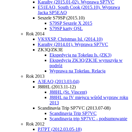
Karaiby (2015.01-02). Wyprawa SP7VC
E51EAQ. South Cook (2015.10). Wyprawa
Jacka SP5EAQ
Seszele S79SP (2015.10)
S79SP Seszele X 2015
S79SP karty QSL
Rok 2014
VK9XSP. Christmas Isl. (2014.10)
Karaiby (2014.01). Wyprawa SP7VC
ZK3Q/ZK3E
Ekspedycja na Tokelau Is. (ZK3)
Ekspedycja ZK3Q/ZK3E wyruszyła w
podróż
Wyprawa na Tokelau. Relacja
Rok 2013
A3EAQ (2013.03-04)
J88HL (2013.11-12)
J88HL (St. Vincent)
J88HL na IV miejscu wśród wypraw roku
2013
Scandinavia Trip SP7VC (2013.07-08)
Scandinavia Trip SP7VC
Scandinavia trip SP7VC - podsumowanie
Rok 2012
PJ7PT (2012.03.05-18)