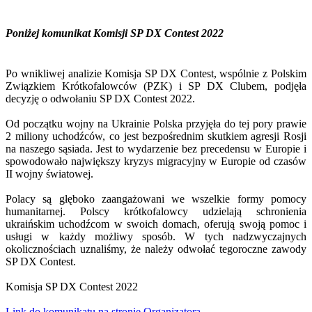
Poniżej komunikat Komisji SP DX Contest 2022
Po wnikliwej analizie Komisja SP DX Contest, wspólnie z Polskim
Związkiem Krótkofalowców (PZK) i SP DX Clubem, podjęła
decyzję o odwołaniu SP DX Contest 2022.
Od początku wojny na Ukrainie Polska przyjęła do tej pory prawie
2 miliony uchodźców, co jest bezpośrednim skutkiem agresji Rosji
na naszego sąsiada. Jest to wydarzenie bez precedensu w Europie i
spowodowało największy kryzys migracyjny w Europie od czasów
II wojny światowej.
Polacy są głęboko zaangażowani we wszelkie formy pomocy
humanitarnej. Polscy krótkofalowcy udzielają schronienia
ukraińskim uchodźcom w swoich domach, oferują swoją pomoc i
usługi w każdy możliwy sposób. W tych nadzwyczajnych
okolicznościach uznaliśmy, że należy odwołać tegoroczne zawody
SP DX Contest.
Komisja SP DX Contest 2022
Link do komunikatu na stronie Organizatora