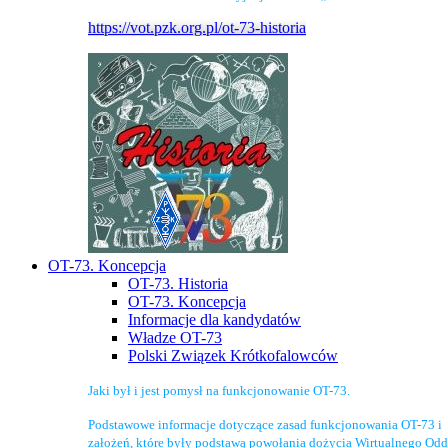
https://vot.pzk.org.pl/ot-73-historia
OT-73. Koncepcja
OT-73. Historia
OT-73. Koncepcja
Informacje dla kandydatów
Władze OT-73
Polski Związek Krótkofalowców
Jaki był i jest pomysł na funkcjonowanie OT-73.
Podstawowe informacje dotyczące zasad funkcjonowania OT-73 i
założeń, które były podstawą powołania dożycia Wirtualnego Odd