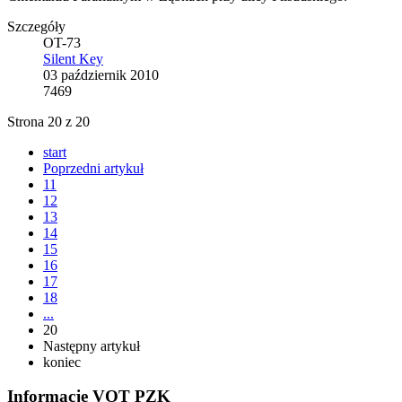
Szczegóły
OT-73
Silent Key
03 październik 2010
7469
Strona 20 z 20
start
Poprzedni artykuł
11
12
13
14
15
16
17
18
...
20
Następny artykuł
koniec
Informacje VOT PZK