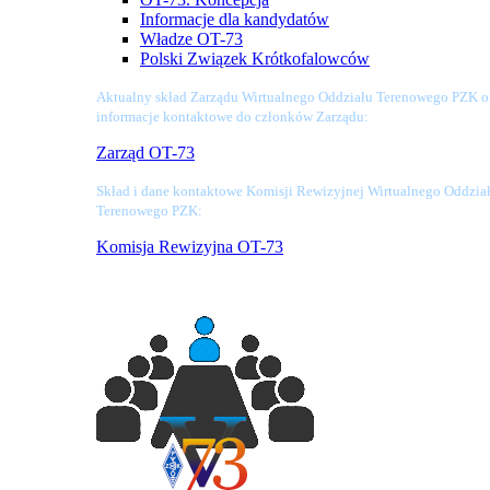
Informacje dla kandydatów
Władze OT-73
Polski Związek Krótkofalowców
Aktualny skład Zarządu Wirtualnego Oddziału Terenowego PZK o
informacje kontaktowe do członków Zarządu:
Zarząd OT-73
Skład i dane kontaktowe Komisji Rewizyjnej Wirtualnego Oddzia
Terenowego PZK:
Komisja Rewizyjna OT-73