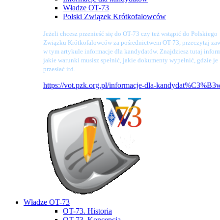
Władze OT-73
Polski Związek Krótkofalowców
Jeżeli chcesz przenieść się do OT-73 czy też wstąpić do Polskiego
Związku Krótkofalowców za pośrednictwem OT-73, przeczytaj zaw
w tym artykule informacje dla kandydatów. Znajdziesz tutaj infor
jakie warunki musisz spełnić, jakie dokumenty wypełnić, gdzie je
przesłać itd.
https://vot.pzk.org.pl/informacje-dla-kandydat%C3%B3
Władze OT-73
OT-73. Historia
OT-73. Koncepcja