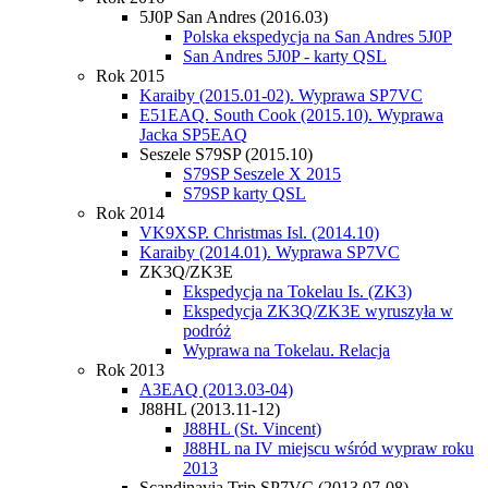
5J0P San Andres (2016.03)
Polska ekspedycja na San Andres 5J0P
San Andres 5J0P - karty QSL
Rok 2015
Karaiby (2015.01-02). Wyprawa SP7VC
E51EAQ. South Cook (2015.10). Wyprawa
Jacka SP5EAQ
Seszele S79SP (2015.10)
S79SP Seszele X 2015
S79SP karty QSL
Rok 2014
VK9XSP. Christmas Isl. (2014.10)
Karaiby (2014.01). Wyprawa SP7VC
ZK3Q/ZK3E
Ekspedycja na Tokelau Is. (ZK3)
Ekspedycja ZK3Q/ZK3E wyruszyła w
podróż
Wyprawa na Tokelau. Relacja
Rok 2013
A3EAQ (2013.03-04)
J88HL (2013.11-12)
J88HL (St. Vincent)
J88HL na IV miejscu wśród wypraw roku
2013
Scandinavia Trip SP7VC (2013.07-08)