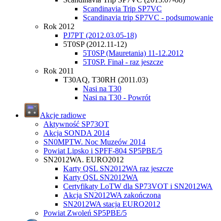
Scandinavia Trip SP7VC
Scandinavia trip SP7VC - podsumowanie
Rok 2012
PJ7PT (2012.03.05-18)
5T0SP (2012.11-12)
5T0SP (Mauretania) 11-12.2012
5T0SP. Finał - raz jeszcze
Rok 2011
T30AQ, T30RH (2011.03)
Nasi na T30
Nasi na T30 - Powrót
Akcje radiowe
Aktywność SP73OT
Akcja SONDA 2014
SN0MPTW. Noc Muzeów 2014
Powiat Lipsko i SPFF-804 SP5PBE/5
SN2012WA. EURO2012
Karty QSL SN2012WA raz jeszcze
Karty QSL SN2012WA
Certyfikaty LoTW dla SP73VOT i SN2012WA
Akcja SN2012WA zakończona
SN2012WA stacja EURO2012
Powiat Zwoleń SP5PBE/5