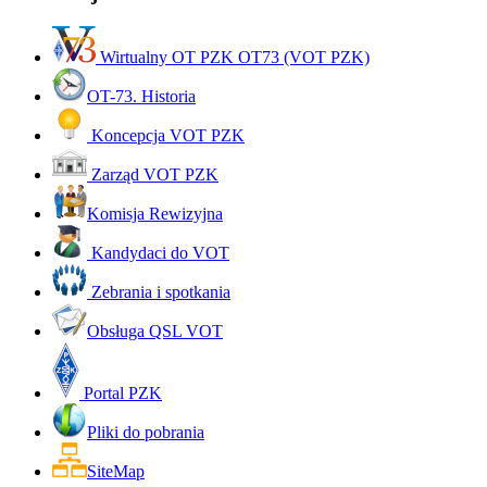
Wirtualny OT PZK OT73 (VOT PZK)
OT-73. Historia
Koncepcja VOT PZK
Zarząd VOT PZK
Komisja Rewizyjna
Kandydaci do VOT
Zebrania i spotkania
Obsługa QSL VOT
Portal PZK
Pliki do pobrania
SiteMap