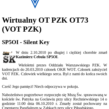
Wirtualny OT PZK OT73
(VOT PZK)
SP5OI - Silent Key
W dniu 2.10.2010 po długiej i ciężkiej chorobie zmarł
Kazimierz Cebula SP5OI
.
Wieloletni prezes Oddziału Warszawskiego PZK. W
kadencjach do 20.03.2010 członek OKR WOT. Członek założyciel
VOT PZK. Człowiek wielkiego serca. Był z nami do końca swoich
dni.
Cześć Jego pamięci! Niech odpoczywa w pokoju.
Nabożeństwo pogrzebowe rozpoczęło się Mszą Św. sprawowaną w
kościele św. Patryka na Gocławiu przy ulicy Rechniewskiego 14 o
godzinie 11:00 dnia 06.10.2010 r. Zmarły został pochowany na
Cmentarzu Parafialnym w Ząbkach przy ulicy Piłsudskiego.