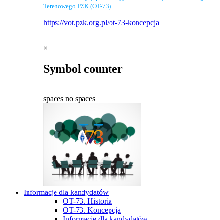
Terenowego PZK (OT-73)
https://vot.pzk.org.pl/ot-73-koncepcja
×
Symbol counter
spaces
no spaces
Informacje dla kandydatów
OT-73. Historia
OT-73. Koncepcja
Informacje dla kandydatów