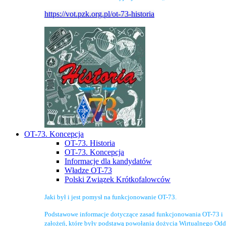
https://vot.pzk.org.pl/ot-73-historia
OT-73. Koncepcja
OT-73. Historia
OT-73. Koncepcja
Informacje dla kandydatów
Władze OT-73
Polski Związek Krótkofalowców
Jaki był i jest pomysł na funkcjonowanie OT-73.
Podstawowe informacje dotyczące zasad funkcjonowania OT-73 i
założeń, które były podstawą powołania dożycia Wirtualnego Odd