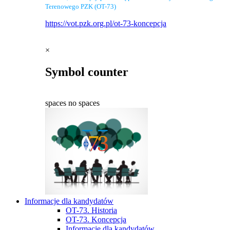
Terenowego PZK (OT-73)
https://vot.pzk.org.pl/ot-73-koncepcja
×
Symbol counter
spaces
no spaces
Informacje dla kandydatów
OT-73. Historia
OT-73. Koncepcja
Informacje dla kandydatów