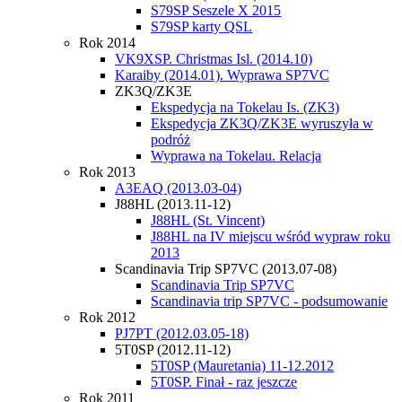
S79SP Seszele X 2015
S79SP karty QSL
Rok 2014
VK9XSP. Christmas Isl. (2014.10)
Karaiby (2014.01). Wyprawa SP7VC
ZK3Q/ZK3E
Ekspedycja na Tokelau Is. (ZK3)
Ekspedycja ZK3Q/ZK3E wyruszyła w
podróż
Wyprawa na Tokelau. Relacja
Rok 2013
A3EAQ (2013.03-04)
J88HL (2013.11-12)
J88HL (St. Vincent)
J88HL na IV miejscu wśród wypraw roku
2013
Scandinavia Trip SP7VC (2013.07-08)
Scandinavia Trip SP7VC
Scandinavia trip SP7VC - podsumowanie
Rok 2012
PJ7PT (2012.03.05-18)
5T0SP (2012.11-12)
5T0SP (Mauretania) 11-12.2012
5T0SP. Finał - raz jeszcze
Rok 2011