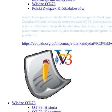
Władze OT-73
Polski Związek Krótkofalowców
Jeżeli chcesz przenieść się do OT-73 czy też wstąpić do Polskiego
Związku Krótkofalowców za pośrednictwem OT-73, przeczytaj zaw
w tym artykule informacje dla kandydatów. Znajdziesz tutaj infor
jakie warunki musisz spełnić, jakie dokumenty wypełnić, gdzie je
przesłać itd.
https://vot.pzk.org.pl/informacje-dla-kandydat%C3%B3
Władze OT-73
OT-73. Historia
OT-73. Koncepcja