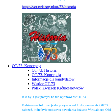
https://vot.pzk.org.pl/ot-73-historia
OT-73. Koncepcja
OT-73. Historia
OT-73. Koncepcja
Informacje dla kandydatów
Władze OT-73
Polski Związek Krótkofalowców
Jaki był i jest pomysł na funkcjonowanie OT-73.
Podstawowe informacje dotyczące zasad funkcjonowania OT-73 i
założeń, które były podstawą powołania dożycia Wirtualnego Odd