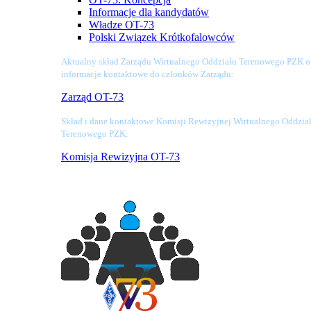
Informacje dla kandydatów
Władze OT-73
Polski Związek Krótkofalowców
Aktualny skład Zarządu Wirtualnego Oddziału Terenowego PZK o
informacje kontaktowe do członków Zarządu:
Zarząd OT-73
Skład i dane kontaktowe Komisji Rewizyjnej Wirtualnego Oddzia
Terenowego PZK:
Komisja Rewizyjna OT-73