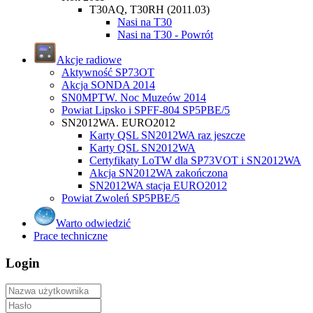
T30AQ, T30RH (2011.03)
Nasi na T30
Nasi na T30 - Powrót
Akcje radiowe
Aktywność SP73OT
Akcja SONDA 2014
SN0MPTW. Noc Muzeów 2014
Powiat Lipsko i SPFF-804 SP5PBE/5
SN2012WA. EURO2012
Karty QSL SN2012WA raz jeszcze
Karty QSL SN2012WA
Certyfikaty LoTW dla SP73VOT i SN2012WA
Akcja SN2012WA zakończona
SN2012WA stacja EURO2012
Powiat Zwoleń SP5PBE/5
Warto odwiedzić
Prace techniczne
Login