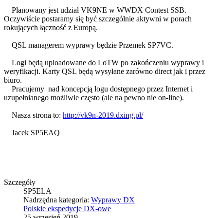
Planowany jest udział VK9NE w WWDX Contest SSB.
Oczywiście postaramy się być szczególnie aktywni w porach
rokujących łączność z Europą.
QSL managerem wyprawy będzie Przemek SP7VC.
Logi będą uploadowane do LoTW po zakończeniu wyprawy i
weryfikacji. Karty QSL będą wysyłane zarówno direct jak i przez
biuro.
Pracujemy nad koncepcją logu dostępnego przez Internet i
uzupełnianego możliwie często (ale na pewno nie on-line).
Nasza strona to:
http://vk9n-2019.dxing.pl/
Jacek SP5EAQ
Szczegóły
SP5ELA
Nadrzędna kategoria:
Wyprawy DX
Polskie ekspedycje DX-owe
25 wrzesień 2019