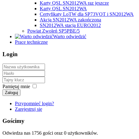
Karty QSL SN2012WA raz jeszcze
Karty QSL SN2012WA
Certyfikaty LoTW dla SP73VOT i SN2012WA
Akcja SN2012WA zakończona
SN2012WA stacja EURO2012
Powiat Zwoleń SP5PBE/5
Warto odwiedzić
Prace techniczne
Login
Pamiętaj mnie
Zaloguj
Przypomnieć login?
Zarejestruj się
Gościmy
Odwiedza nas 1756 gości oraz 0 użytkowników.