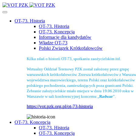
OT-73. Historia
OT-73. Historia
OT-73. Koncepcja
Informacje dla kandydatów
Władze OT-73
Polski Związek Krótkofalowców
Kilka zdań o historii OT-73, spotkaniu zaożycielskim itd.
Wirtualny Oddział Terenowy PZK został założony przez grupę
warszawskich krótkofalowców. Zrzesza krótkofalowców z Warszaw
województwa mazowieckiego, terenu Polski oraz krótkofalowców
polskiego pochodzenia, zamieszkujących poza granicami Polski.
Zebranie założycielskie miało miejsce w dniu 19.06.2010 roku w
Warszawie w sali konferencyjnej koncernu „
Radwar
”.
https://vot.pzk.org.pl/ot-73-historia
OT-73. Koncepcja
OT-73. Historia
OT-73. Koncepcja