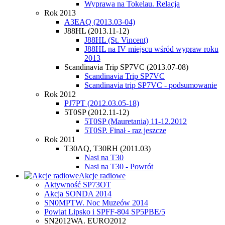
Wyprawa na Tokelau. Relacja
Rok 2013
A3EAQ (2013.03-04)
J88HL (2013.11-12)
J88HL (St. Vincent)
J88HL na IV miejscu wśród wypraw roku
2013
Scandinavia Trip SP7VC (2013.07-08)
Scandinavia Trip SP7VC
Scandinavia trip SP7VC - podsumowanie
Rok 2012
PJ7PT (2012.03.05-18)
5T0SP (2012.11-12)
5T0SP (Mauretania) 11-12.2012
5T0SP. Finał - raz jeszcze
Rok 2011
T30AQ, T30RH (2011.03)
Nasi na T30
Nasi na T30 - Powrót
Akcje radiowe
Aktywność SP73OT
Akcja SONDA 2014
SN0MPTW. Noc Muzeów 2014
Powiat Lipsko i SPFF-804 SP5PBE/5
SN2012WA. EURO2012