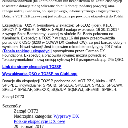
członków oddziału (na konto oddziału lub bezpośrednio na konto ekspedycji -
te ostatnie dotacje nie są wliczane do puli dotacji podanej powyżej) oraz
innego rodzaju wsparcia, np. sprzętowego, informatycznego i logistycznego.
Dotacja VOT PZK zazwyczaj jest rozliczana po powrocie ekspedycji do Polski.
Ekspedycja TO2SP, 6-osobowa w składzie: SP6EQZ (lider), K1CC,
SP3CYY, SP3GEM, SP6IXF, SP6JIU nadaje w okresie: 16-30.11.2017
z
wyspy Saint Barthelemy, zwanej w skrócie St. Barts położona na
Karaibach. Ekspedycja TO2SP w ciągu 16 dni pracy przeprowadziła
ponad 63 K QSO (8200 w CQWW DX Contest CW), co jest bardzo dobrym
wynikiem. Nawet więcej! Jest to pewien rekord ekspedycyjny 2017 roku.
(
Tabela rankingu ekspedycji
sporządzona przez German DX
Foundation). Ekspedycja pracowała również można powiedzieć
"eksperymentalnie" nową emisją cyfrową FT8 przeprowadzając 245 QSO.
Link do strony ekspedycji TO2SP
Wyszukiwarka QSO z TO2SP na ClubLogu
Dotacje dla ekspedycji TO2SP pochodzą od: VOT PZK, kluby - HF5L,
SP5PBE, indywidualne: SP5CIB, SP5ELA, SP5ELW, SP5ES, SP5EWX,
SP5LJP, SP5UAF, SP5XXX, SQ5JUP, SQ5KWJ, SP5MBI, SP6RLH.
Zarząd OT73
Szczegóły
Zarząd OT73
Nadrzędna kategoria:
Wyprawy DX
Polskie ekspedycje DX-owe
29 listopad 2017