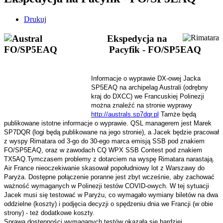
Drukuj
Ekspedycja na
Pacyfik - FO/SP5EAQ
Informacje o wyprawie DX-owej Jacka
SP5EAQ na archipelag Australi (odrębny
kraj do DXCC) we Francuskiej Polinezji
można znaleźć na stronie wyprawy
http://australs.sp7dqr.pl
Tamże będą
publikowane istotne informacje o wyprawie. QSL managerem jest Marek
SP7DQR (logi będą publikowane na jego stronie), a Jacek będzie pracował
z wyspy Rimatara od 3-go do 30-ego marca emisją SSB pod znakiem
FO/SP5EAQ, oraz w zawodach CQ WPX SSB Contest pod znakiem
TX5AQ.Tymczasem problemy z dotarciem na wyspę Rimatara narastają.
Air France nieoczekiwanie skasował popołudniowy lot z Warszawy do
Paryża. Dostępne połączenie poranne jest zbyt wcześnie, aby zachować
ważność wymaganych w Polinezji testów COVID-owych. W tej sytuacji
Jacek musi się testować w Paryżu, co wymagało wymiany biletów na dwa
oddzielne (koszty) i podjęcia decyzji o spędzeniu dnia we Francji (w obie
strony) - też dodatkowe koszty.
Sprawa dostępności wymaganych testów okazała się bardziej