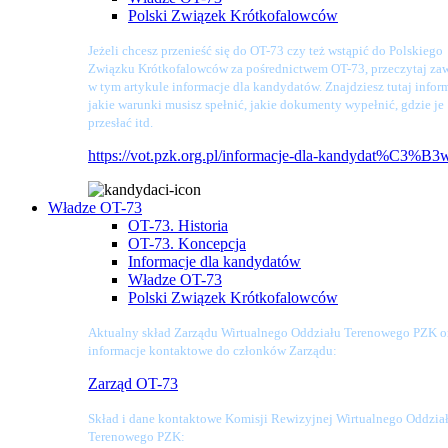
Polski Związek Krótkofalowców
Jeżeli chcesz przenieść się do OT-73 czy też wstąpić do Polskiego
Związku Krótkofalowców za pośrednictwem OT-73, przeczytaj zaw
w tym artykule informacje dla kandydatów. Znajdziesz tutaj infor
jakie warunki musisz spełnić, jakie dokumenty wypełnić, gdzie je
przesłać itd.
https://vot.pzk.org.pl/informacje-dla-kandydat%C3%B3
Władze OT-73
OT-73. Historia
OT-73. Koncepcja
Informacje dla kandydatów
Władze OT-73
Polski Związek Krótkofalowców
Aktualny skład Zarządu Wirtualnego Oddziału Terenowego PZK o
informacje kontaktowe do członków Zarządu:
Zarząd OT-73
Skład i dane kontaktowe Komisji Rewizyjnej Wirtualnego Oddzia
Terenowego PZK: