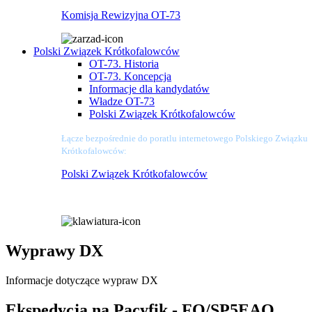
Komisja Rewizyjna OT-73
Polski Związek Krótkofalowców
OT-73. Historia
OT-73. Koncepcja
Informacje dla kandydatów
Władze OT-73
Polski Związek Krótkofalowców
Łącze bezpośrednie do poratlu internetowego Polskiego Związku
Krótkofalowców:
Polski Związek Krótkofalowców
Wyprawy DX
Informacje dotyczące wypraw DX
Ekspedycja na Pacyfik - FO/SP5EAQ