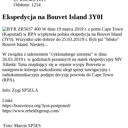
Odsłony: 1214
Ekspedycja na Bouvet Island 3Y0I
W dniu 19 marca 2019 r. z portu Cape Town
(Kapsztad) w RPA wypłyneła polska ekspedycja na Bouvet Island
(3Y0). Wszystko szło dobrze do 25.03.20119 r. Byli już "blisko"
Bouvet Island. Niestety...
W związku z uderzeniem "cyklonalnego sztormu" w dniu
26.03.2019 r. w godzinach porannych na statek ekspedycyjny MV
Atlantic Tuna znajdujący się w rejonie wyspy Bouveta w
następstwie którego uszkodzeniu uległ sprzęt nawigacyjny i
radiokomunikacyjny podjęto decyzję powrotu do Cape Town
(RPA).
Info: Zygi SP5ELA
Linki:
https://bouvetoya.org/3yoi-postponed/
https://www.rebeldxgroup.com/
Foto: Marcin SP5ES