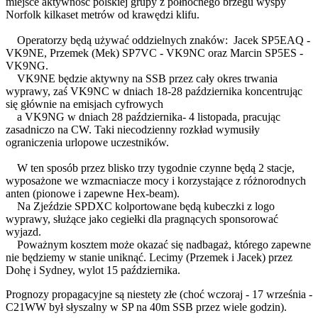
miejsce aktywność polskiej grupy z północnego brzegu wyspy
Norfolk kilkaset metrów od krawędzi klifu.
Operatorzy będą używać oddzielnych znaków: Jacek SP5EAQ -
VK9NE, Przemek (Mek) SP7VC - VK9NC oraz Marcin SP5ES -
VK9NG.
VK9NE będzie aktywny na SSB przez cały okres trwania
wyprawy, zaś VK9NC w dniach 18-28 października koncentrując
się głównie na emisjach cyfrowych
a VK9NG w dniach 28 października- 4 listopada, pracując
zasadniczo na CW. Taki niecodzienny rozkład wymusiły
ograniczenia urlopowe uczestników.
W ten sposób przez blisko trzy tygodnie czynne będą 2 stacje,
wyposażone we wzmacniacze mocy i korzystające z różnorodnych
anten (pionowe i zapewne Hex-beam).
Na Zjeździe SPDXC kolportowane będą kubeczki z logo
wyprawy, służące jako cegiełki dla pragnących sponsorować
wyjazd.
Poważnym kosztem może okazać się nadbagaż, którego zapewne
nie będziemy w stanie uniknąć. Lecimy (Przemek i Jacek) przez
Dohę i Sydney, wylot 15 października.
Prognozy propagacyjne są niestety złe (choć wczoraj - 17 września -
C21WW był słyszalny w SP na 40m SSB przez wiele godzin).