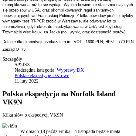
skomplikowana, niż to się wydaje. Wynika bowiem ze stale zmieniających
się przepisów w USA, oraz skomplikowanych reguł sanitarnych
obowiązujących we Francuskiej Polinezji. Z kilku powodów prościej byłoby
wymagany test RT-PCR zrobić w Warszawie, ale odwołany lot to
uniemożliwia, gdyż okres do międzylądowania w USA jest zbyt długi.
Trzymajcie więc kciuki za Jacka (no i wynik, oraz dostępność testów).
Dotacje dla ekspedycji przekazali m.in.: VOT - 1600 PLN, HF5L - 770 PLN
Zarząd OT73
Szczegóły
SP5JSZ
Nadrzędna kategoria:
Wyprawy DX
Polskie ekspedycje DX-owe
11 luty 2022
Polska ekspedycja na Norfolk Island
VK9N
Kilka słów o ekspedycji VK9N
W dniach 18 października - 4 listopada będzie miała