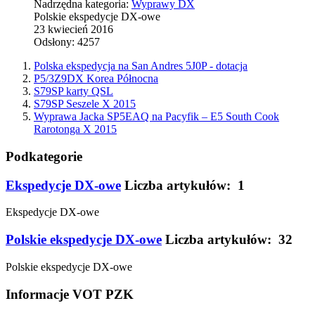
Nadrzędna kategoria:
Wyprawy DX
Polskie ekspedycje DX-owe
23 kwiecień 2016
Odsłony: 4257
Polska ekspedycja na San Andres 5J0P - dotacja
P5/3Z9DX Korea Północna
S79SP karty QSL
S79SP Seszele X 2015
Wyprawa Jacka SP5EAQ na Pacyfik – E5 South Cook
Rarotonga X 2015
Podkategorie
Ekspedycje DX-owe
Liczba artykułów: 1
Ekspedycje DX-owe
Polskie ekspedycje DX-owe
Liczba artykułów: 32
Polskie ekspedycje DX-owe
Informacje VOT PZK