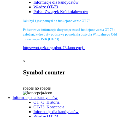
Informacje dla kandydatów
Władze OT-73
Polski Związek Krótkofalowców
Jaki był i jest pomysł na funkcjonowanie OT-73.
Podstawowe informacje dotyczące zasad funkcjonowania OT-73 i
założeń, które były podstawą powołania dożycia Wirtualnego Odd
Terenowego PZK (OT-73)
https://vot.pzk.org.pl/ot-73-koncepcja
×
Symbol counter
spaces
no spaces
Informacje dla kandydatów
OT-73. Historia
OT-73. Koncepcja
Informacje dla kandydatów
Władze OT-73