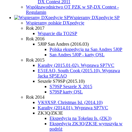
DX Contest 2011
Współzawodnictwo OT PZK w SP-DX Contest -
Regulamin
Wspieramy DXpedycje SP
Wspieramy polskie DXpedycje
Rok 2017
Wsparcie dla TO2SP
Rok 2016
5J0P San Andres (2016.03)
Polska ekspedycja na San Andres 5J0P
San Andres 5J0P - karty QSL
Rok 2015
Karaiby (2015.01-02). Wyprawa SP7VC
E51EAQ. South Cook (2015.10). Wyprawa
Jacka SP5EAQ
Seszele S79SP (2015.10)
S79SP Seszele X 2015
S79SP karty QSL
Rok 2014
VK9XSP. Christmas Isl. (2014.10)
Karaiby (2014.01). Wyprawa SP7VC
ZK3Q/ZK3E
Ekspedycja na Tokelau Is. (ZK3)
Ekspedycja ZK3Q/ZK3E wyruszyła w
podróż