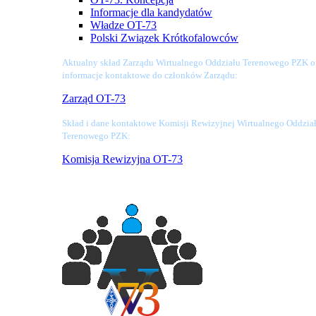
Informacje dla kandydatów
Władze OT-73
Polski Związek Krótkofalowców
Aktualny skład Zarządu Wirtualnego Oddziału Terenowego PZK o
informacje kontaktowe do członków Zarządu:
Zarząd OT-73
Skład i dane kontaktowe Komisji Rewizyjnej Wirtualnego Oddzia
Terenowego PZK:
Komisja Rewizyjna OT-73