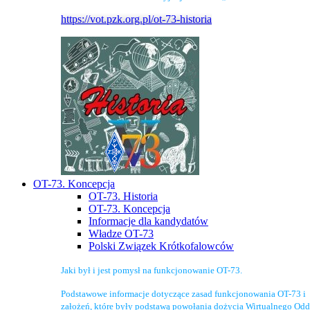
https://vot.pzk.org.pl/ot-73-historia
OT-73. Koncepcja
OT-73. Historia
OT-73. Koncepcja
Informacje dla kandydatów
Władze OT-73
Polski Związek Krótkofalowców
Jaki był i jest pomysł na funkcjonowanie OT-73.
Podstawowe informacje dotyczące zasad funkcjonowania OT-73 i
założeń, które były podstawą powołania dożycia Wirtualnego Odd