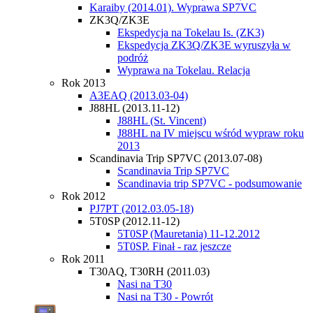
Karaiby (2014.01). Wyprawa SP7VC
ZK3Q/ZK3E
Ekspedycja na Tokelau Is. (ZK3)
Ekspedycja ZK3Q/ZK3E wyruszyła w
podróż
Wyprawa na Tokelau. Relacja
Rok 2013
A3EAQ (2013.03-04)
J88HL (2013.11-12)
J88HL (St. Vincent)
J88HL na IV miejscu wśród wypraw roku
2013
Scandinavia Trip SP7VC (2013.07-08)
Scandinavia Trip SP7VC
Scandinavia trip SP7VC - podsumowanie
Rok 2012
PJ7PT (2012.03.05-18)
5T0SP (2012.11-12)
5T0SP (Mauretania) 11-12.2012
5T0SP. Finał - raz jeszcze
Rok 2011
T30AQ, T30RH (2011.03)
Nasi na T30
Nasi na T30 - Powrót