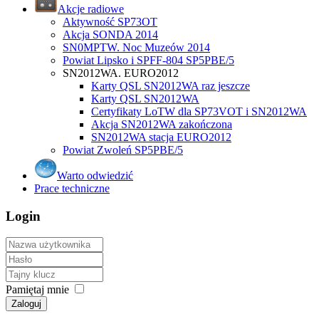
Akcje radiowe
Aktywność SP73OT
Akcja SONDA 2014
SN0MPTW. Noc Muzeów 2014
Powiat Lipsko i SPFF-804 SP5PBE/5
SN2012WA. EURO2012
Karty QSL SN2012WA raz jeszcze
Karty QSL SN2012WA
Certyfikaty LoTW dla SP73VOT i SN2012WA
Akcja SN2012WA zakończona
SN2012WA stacja EURO2012
Powiat Zwoleń SP5PBE/5
Warto odwiedzić
Prace techniczne
Login
Pamiętaj mnie
Zaloguj