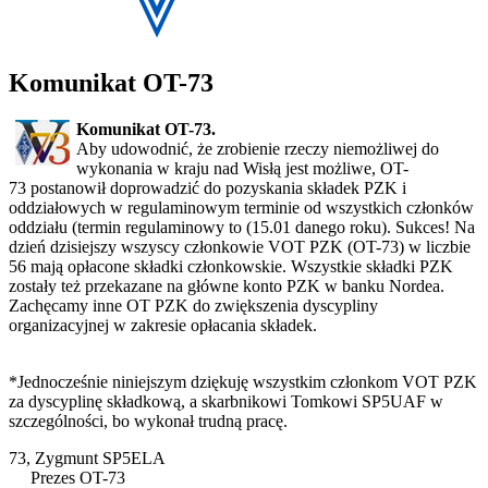
Komunikat OT-73
Komunikat OT-73.
Aby udowodnić, że zrobienie rzeczy niemożliwej do
wykonania w kraju nad Wisłą jest możliwe, OT-
73 postanowił doprowadzić do pozyskania składek PZK i
oddziałowych w regulaminowym terminie od wszystkich członków
oddziału (termin regulaminowy to (15.01 danego roku). Sukces! Na
dzień dzisiejszy wszyscy członkowie VOT PZK (OT-73) w liczbie
56 mają opłacone składki członkowskie. Wszystkie składki PZK
zostały też przekazane na główne konto PZK w banku Nordea.
Zachęcamy inne OT PZK do zwiększenia dyscypliny
organizacyjnej w zakresie opłacania składek.
*Jednocześnie niniejszym dziękuję wszystkim członkom VOT PZK
za dyscyplinę składkową, a skarbnikowi Tomkowi SP5UAF w
szczególności, bo wykonał trudną pracę.
73, Zygmunt SP5ELA
Prezes OT-73