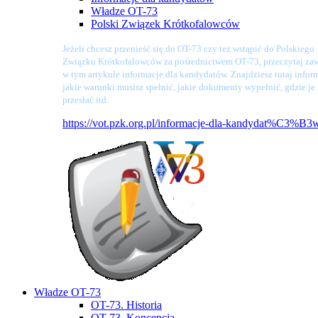
Władze OT-73
Polski Związek Krótkofalowców
Jeżeli chcesz przenieść się do OT-73 czy też wstąpić do Polskiego
Związku Krótkofalowców za pośrednictwem OT-73, przeczytaj zaw
w tym artykule informacje dla kandydatów. Znajdziesz tutaj infor
jakie warunki musisz spełnić, jakie dokumenty wypełnić, gdzie je
przesłać itd.
https://vot.pzk.org.pl/informacje-dla-kandydat%C3%B3
Władze OT-73
OT-73. Historia
OT-73. Koncepcja