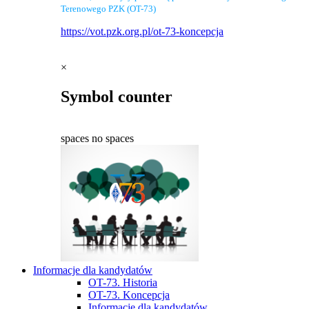
Terenowego PZK (OT-73)
https://vot.pzk.org.pl/ot-73-koncepcja
×
Symbol counter
spaces
no spaces
Informacje dla kandydatów
OT-73. Historia
OT-73. Koncepcja
Informacje dla kandydatów