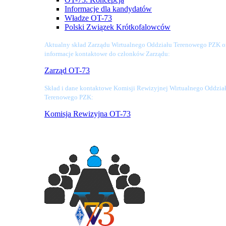
Informacje dla kandydatów
Władze OT-73
Polski Związek Krótkofalowców
Aktualny skład Zarządu Wirtualnego Oddziału Terenowego PZK o
informacje kontaktowe do członków Zarządu:
Zarząd OT-73
Skład i dane kontaktowe Komisji Rewizyjnej Wirtualnego Oddzia
Terenowego PZK:
Komisja Rewizyjna OT-73