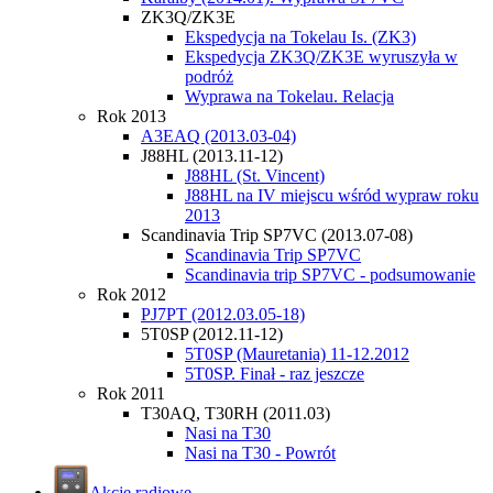
ZK3Q/ZK3E
Ekspedycja na Tokelau Is. (ZK3)
Ekspedycja ZK3Q/ZK3E wyruszyła w
podróż
Wyprawa na Tokelau. Relacja
Rok 2013
A3EAQ (2013.03-04)
J88HL (2013.11-12)
J88HL (St. Vincent)
J88HL na IV miejscu wśród wypraw roku
2013
Scandinavia Trip SP7VC (2013.07-08)
Scandinavia Trip SP7VC
Scandinavia trip SP7VC - podsumowanie
Rok 2012
PJ7PT (2012.03.05-18)
5T0SP (2012.11-12)
5T0SP (Mauretania) 11-12.2012
5T0SP. Finał - raz jeszcze
Rok 2011
T30AQ, T30RH (2011.03)
Nasi na T30
Nasi na T30 - Powrót
Akcje radiowe