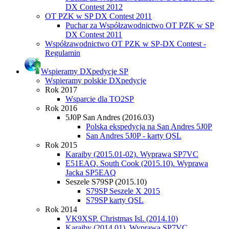
DX Contest 2012
OT PZK w SP DX Contest 2011
Puchar za Współzawodnictwo OT PZK w SP
DX Contest 2011
Współzawodnictwo OT PZK w SP-DX Contest -
Regulamin
Wspieramy DXpedycje SP
Wspieramy polskie DXpedycje
Rok 2017
Wsparcie dla TO2SP
Rok 2016
5J0P San Andres (2016.03)
Polska ekspedycja na San Andres 5J0P
San Andres 5J0P - karty QSL
Rok 2015
Karaiby (2015.01-02). Wyprawa SP7VC
E51EAQ. South Cook (2015.10). Wyprawa
Jacka SP5EAQ
Seszele S79SP (2015.10)
S79SP Seszele X 2015
S79SP karty QSL
Rok 2014
VK9XSP. Christmas Isl. (2014.10)
Karaiby (2014.01). Wyprawa SP7VC