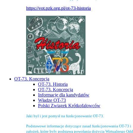
https://vot.pzk.org.pl/ot-73-historia
OT-73. Koncepcja
OT-73. Historia
OT-73. Koncepcja
Informacje dla kandydatów
Władze OT-73
Polski Związek Krótkofalowców
Jaki był i jest pomysł na funkcjonowanie OT-73.
Podstawowe informacje dotyczące zasad funkcjonowania OT-73 i
założeń, które były podstawą powołania dożycia Wirtualnego Odd