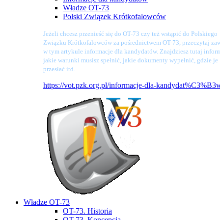
Władze OT-73
Polski Związek Krótkofalowców
Jeżeli chcesz przenieść się do OT-73 czy też wstąpić do Polskiego
Związku Krótkofalowców za pośrednictwem OT-73, przeczytaj zaw
w tym artykule informacje dla kandydatów. Znajdziesz tutaj infor
jakie warunki musisz spełnić, jakie dokumenty wypełnić, gdzie je
przesłać itd.
https://vot.pzk.org.pl/informacje-dla-kandydat%C3%B3
Władze OT-73
OT-73. Historia
OT-73. Koncepcja