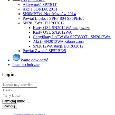
Aktywność SP73OT
Akcja SONDA 2014
SN0MPTW. Noc Muzeów 2014
Powiat Lipsko i SPFF-804 SP5PBE/5
SN2012WA. EURO2012
Karty QSL SN2012WA raz jeszcze
Karty QSL SN2012WA
Certyfikaty LoTW dla SP73VOT i SN2012WA
Akcja SN2012WA zakończona
SN2012WA stacja EURO2012
Powiat Zwoleń SP5PBE/5
Warto odwiedzić
Prace techniczne
Login
Pamiętaj mnie
Zaloguj