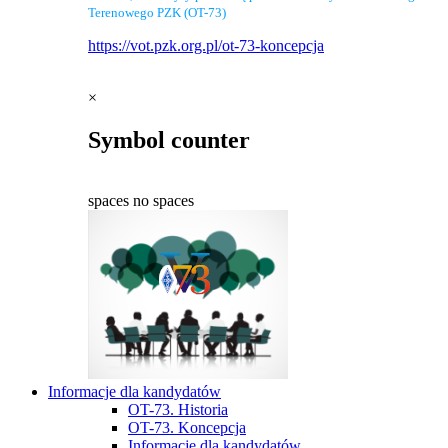
Terenowego PZK (OT-73)
https://vot.pzk.org.pl/ot-73-koncepcja
×
Symbol counter
spaces
no spaces
Informacje dla kandydatów
OT-73. Historia
OT-73. Koncepcja
Informacje dla kandydatów